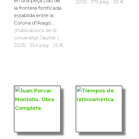
en una peça clau de
2012) · 373 pàg. · 30 €
la frontera fortificada
establida entre la
Corona d?Aragó...
(Publicacions de la
Universitat Jaume I,
2023) · 354 pàg. · 25 €