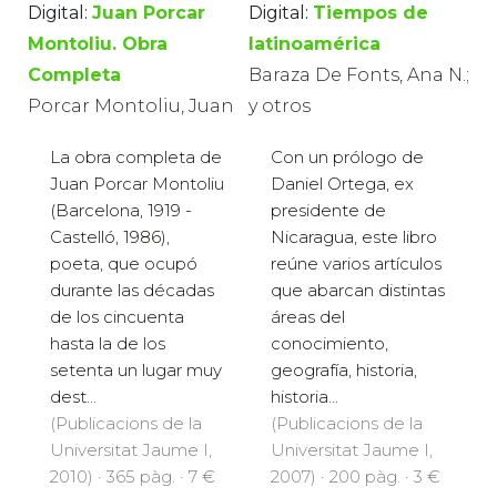
Digital:
Juan Porcar
Digital:
Tiempos de
Montoliu. Obra
latinoamérica
Completa
Baraza De Fonts, Ana N.;
Porcar Montoliu, Juan
y otros
La obra completa de
Con un prólogo de
Juan Porcar Montoliu
Daniel Ortega, ex
(Barcelona, 1919 -
presidente de
Castelló, 1986),
Nicaragua, este libro
poeta, que ocupó
reúne varios artículos
durante las décadas
que abarcan distintas
de los cincuenta
áreas del
hasta la de los
conocimiento,
setenta un lugar muy
geografía, historia,
dest...
historia...
(Publicacions de la
(Publicacions de la
Universitat Jaume I,
Universitat Jaume I,
2010) · 365 pàg. · 7 €
2007) · 200 pàg. · 3 €