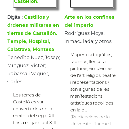
Digital:
Castillos y
Arte en los confines
órdenes militares en
del imperio
tierras de Castellón.
Rodríguez Moya,
Temple, Hospital,
Inmaculada; y otros
Calatrava, Montesa
Mapes cartogràfics,
Benedito Nuez, Josep;
tapissos, llenços i
Mínguez, Víctor;
pintures, emblemes
Rabassa i Vaquer,
de l'art religiós, teatre
Carles
i representacions,¿
són algunes de les
Les terres de
manifestacions
Castelló es van
artístiques recollides
convertir des de la
en la p...
meitat del segle XII
(Publicacions de la
fins a mitjans del XIII
Universitat Jaume I,