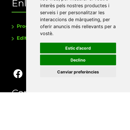
Enllaços
interès pels nostres productes i
serveis i per personalitzar les
interaccions de màrqueting
,
per
oferir anuncis més rellevants per a
Programa de publicacions
vostè
.
Editorials universitàries a Twitter
Estic d’acord
Declino
Canviar preferències
Contacte
Xarxa Vives d'Universitats
Edifici Àgora