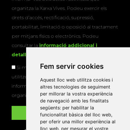
organitza la Xarxa Vives. Podeu exercir els
drets d’accés, rectificació, supressió,
portabilitat, limitació o oposició al tractament
per mitjans físics o electrònics. Podeu
consultar la
informació addicional i
detallada sobre protecció de dades
.
Fem servir cookies
Si marqueu aquesta casella, consentiu que
utilitzem les vostres dades per a enviar-vos
Aquest lloc web utilitza cookies i
informació sobre els actes i activitats que
altres tecnologies de seguiment
per millorar la vostra experiència
organitza la Xarxa Vives.
de navegació amb les finalitats
següents:
per habilitar la
funcionalitat bàsica del lloc web
,
per oferir una millor experiència al
lloc web
,
per mesurar el vostre