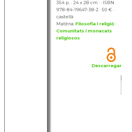
354 p. · 24 x 28 cm · · ISBN
978-84-19647-38-2 · 50 € ·
castellà
Matèria:
Filosofia i religió
:
Comunitats i monacats
religiosos
Descarregar