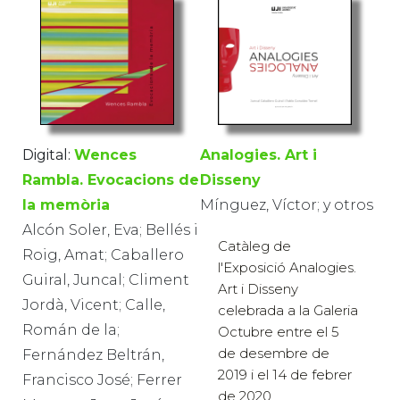
Digital:
Wences
Analogies. Art i
Rambla. Evocacions de
Disseny
la memòria
Mínguez, Víctor; y otros
Alcón Soler, Eva; Bellés i
Catàleg de
Roig, Amat; Caballero
l'Exposició Analogies.
Guiral, Juncal; Climent
Art i Disseny
Jordà, Vicent; Calle,
celebrada a la Galeria
Román de la;
Octubre entre el 5
de desembre de
Fernández Beltrán,
2019 i el 14 de febrer
Francisco José; Ferrer
de 2020