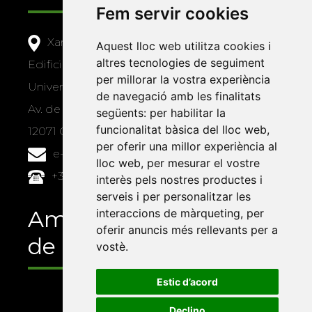
Fem servir cookies
Xarxa Vives d'Universitats
Aquest lloc web utilitza cookies i
altres tecnologies de seguiment
Edifici Àgora
per millorar la vostra experiència
Universitat Jaume I, local 10
de navegació amb les finalitats
Av. de Vicent Sos Baynat, s/n
següents:
per habilitar la
funcionalitat bàsica del lloc web
,
12071 Castelló de la Plana
per oferir una millor experiència al
e-buc@vives.org
lloc web
,
per mesurar el vostre
+34 964 72 89 93
interès pels nostres productes i
serveis i per personalitzar les
Amb el suport
interaccions de màrqueting
,
per
oferir anuncis més rellevants per a
de
vostè
.
Estic d’acord
Declino