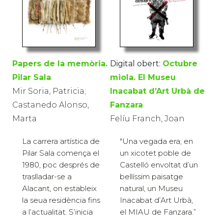
Papers de la memòria.
Digital obert:
Octubre
Pilar Sala
miola. El Museu
Mir Soria, Patricia;
Inacabat d’Art Urbà de
Castanedo Alonso,
Fanzara
Marta
Felíu Franch, Joan
La carrera artística de
"Una vegada era, en
Pilar Sala comença el
un xicotet poble de
1980, poc després de
Castelló envoltat d’un
traslladar-se a
bellíssim paisatge
Alacant, on estableix
natural, un Museu
la seua residència fins
Inacabat d’Art Urbà,
a l’actualitat. S’inicia
el MIAU de Fanzara.”