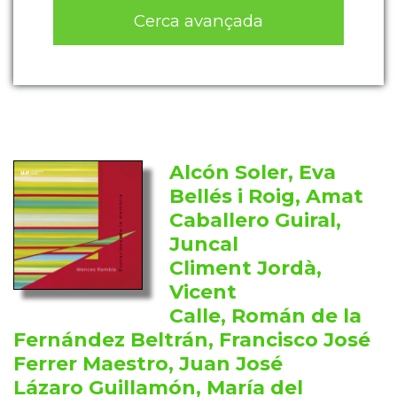
Cerca avançada
Alcón Soler, Eva
Bellés i Roig, Amat
Caballero Guiral,
Juncal
Climent Jordà,
Vicent
Calle, Román de la
Fernández Beltrán, Francisco José
Ferrer Maestro, Juan José
Lázaro Guillamón, María del