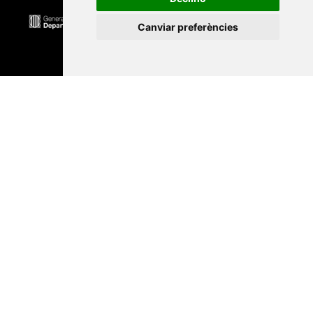
Canviar preferències
Universitat Abat Oliba CEU
•
Universitat d'Alacant
•
Universitat d'Andorra
•
Universitat Autònoma de
Barcelona
•
Universitat de Barcelona
•
Universitat
CEU Cardenal Herrera
•
Universitat de Girona
•
Universitat de les Illes Balears
•
Universitat
Internacional de Catalunya
•
Universitat Jaume I
•
Universitat de Lleida
•
Universitat Miguel Hernández
d'Elx
•
Universitat Oberta de Catalunya
•
Universitat
de Perpinyà Via Domitia
•
Universitat Politècnica de
Catalunya
•
Universitat Politècnica de València
•
Universitat Pompeu Fabra
•
Universitat Ramon Llull
•