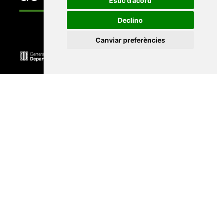
Estic d’acord
Declino
Canviar preferències
Universitat Abat Oliba CEU
•
Universitat d'Alacant
•
Universitat d'Andorra
•
Universitat Autònoma de
Barcelona
•
Universitat de Barcelona
•
Universitat
CEU Cardenal Herrera
•
Universitat de Girona
•
Universitat de les Illes Balears
•
Universitat
Internacional de Catalunya
•
Universitat Jaume I
•
Universitat de Lleida
•
Universitat Miguel Hernández
d'Elx
•
Universitat Oberta de Catalunya
•
Universitat