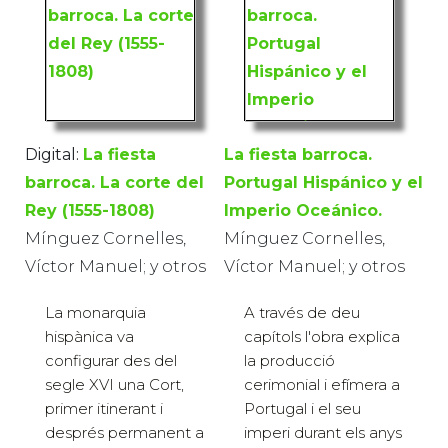
Digital:
La fiesta
La fiesta barroca.
barroca. La corte del
Portugal Hispánico y el
Rey (1555-1808)
Imperio Oceánico.
Mínguez Cornelles,
Mínguez Cornelles,
Víctor Manuel; y otros
Víctor Manuel; y otros
La monarquia
A través de deu
hispànica va
capítols l'obra explica
configurar des del
la producció
segle XVI una Cort,
cerimonial i efímera a
primer itinerant i
Portugal i el seu
després permanent a
imperi durant els anys