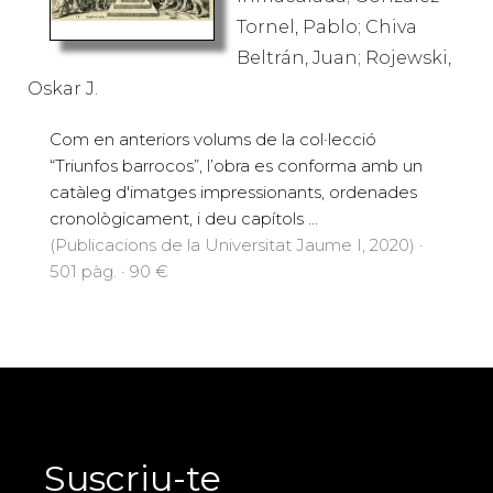
Tornel, Pablo; Chiva
Beltrán, Juan; Rojewski,
Oskar J.
Com en anteriors volums de la col·lecció
“Triunfos barrocos”, l’obra es conforma amb un
catàleg d'imatges impressionants, ordenades
cronològicament, i deu capítols ...
(Publicacions de la Universitat Jaume I, 2020) ·
501 pàg. · 90 €
Suscriu-te