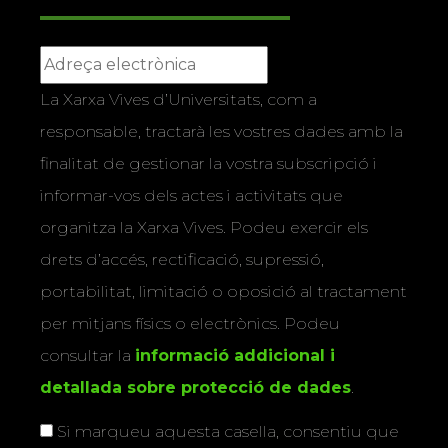
La Xarxa Vives d’Universitats, com a
responsable, tractarà les vostres dades amb la
finalitat de gestionar la vostra subscripció i
informar-vos dels actes i activitats que
organitza la Xarxa Vives. Podeu exercir els
drets d’accés, rectificació, supressió,
portabilitat, limitació o oposició al tractament
per mitjans físics o electrònics. Podeu
consultar la
informació addicional i
detallada sobre protecció de dades
.
Si marqueu aquesta casella, consentiu que