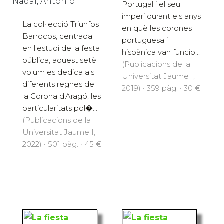
Nadal, Antonio
Portugal i el seu
imperi durant els anys
La col·lecció Triunfos
en què les corones
Barrocos, centrada
portuguesa i
en l'estudi de la festa
hispànica van funcio...
pública, aquest setè
(Publicacions de la
volum es dedica als
Universitat Jaume I,
diferents regnes de
2019) · 359 pàg. · 30 €
la Corona d'Aragó, les
particularitats pol�...
(Publicacions de la
Universitat Jaume I,
2022) · 501 pàg. · 45 €