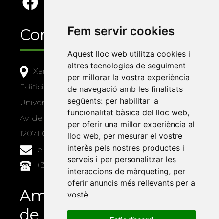
Fem servir cookies
Contacte
Aquest lloc web utilitza cookies i
altres tecnologies de seguiment
Xarxa Vives d'Universitats
per millorar la vostra experiència
Edifici Àgora
de navegació amb les finalitats
següents:
per habilitar la
Universitat Jaume I, local 10
funcionalitat bàsica del lloc web
,
Av. de Vicent Sos Baynat, s/n
per oferir una millor experiència al
12071 Castelló de la Plana
lloc web
,
per mesurar el vostre
interès pels nostres productes i
e-buc@vives.org
serveis i per personalitzar les
+34 964 72 89 93
interaccions de màrqueting
,
per
oferir anuncis més rellevants per a
Amb el suport
vostè
.
de