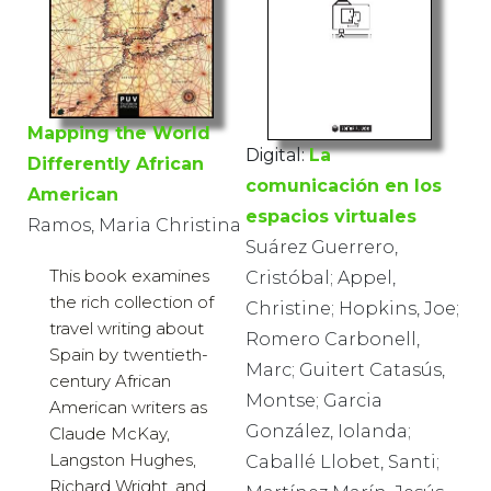
Mapping the World
Digital:
La
Differently African
comunicación en los
American
espacios virtuales
Ramos, Maria Christina
Suárez Guerrero,
This book examines
Cristóbal; Appel,
the rich collection of
Christine; Hopkins, Joe;
travel writing about
Romero Carbonell,
Spain by twentieth-
Marc; Guitert Catasús,
century African
Montse; Garcia
American writers as
González, Iolanda;
Claude McKay,
Langston Hughes,
Caballé Llobet, Santi;
Richard Wright, and