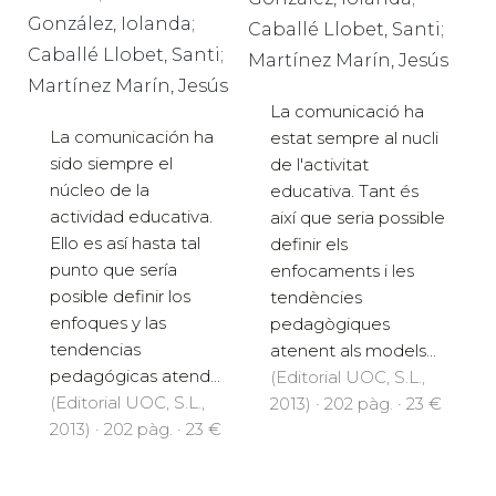
González, Iolanda;
Caballé Llobet, Santi;
Caballé Llobet, Santi;
Martínez Marín, Jesús
Martínez Marín, Jesús
La comunicació ha
La comunicación ha
estat sempre al nucli
sido siempre el
de l'activitat
núcleo de la
educativa. Tant és
actividad educativa.
així que seria possible
Ello es así hasta tal
definir els
punto que sería
enfocaments i les
posible definir los
tendències
enfoques y las
pedagògiques
tendencias
atenent als models...
pedagógicas atend...
(Editorial UOC, S.L.,
(Editorial UOC, S.L.,
2013) · 202 pàg. · 23 €
2013) · 202 pàg. · 23 €