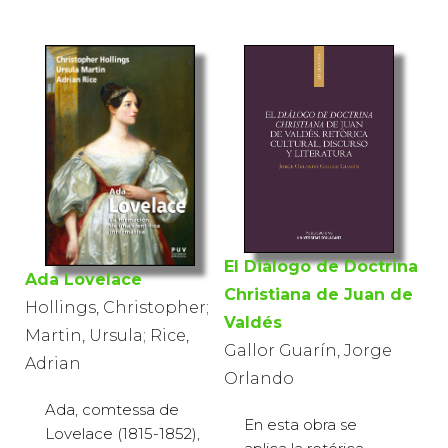
El Diálogo de Doctrina
Ada Lovelace
Christiana de Juan de
Hollings, Christopher;
Valdés
Martin, Ursula; Rice,
Gallor Guarín, Jorge
Adrian
Orlando
Ada, comtessa de
En esta obra se
Lovelace (1815-1852),