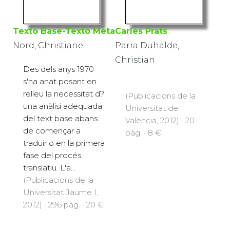
Texto Base-Texto Meta
Carles Prats
Nord, Christiane
Parra Duhalde,
Christian
Des dels anys 1970
s'ha anat posant en
relleu la necessitat d?
(Publicacions de la
una anàlisi adequada
Universitat de
del text base abans
València, 2012) · 20
de començar a
pàg. · 8 €
traduir o en la primera
fase del procés
translatiu. L'a...
(Publicacions de la
Universitat Jaume I,
2012) · 296 pàg. · 20 €