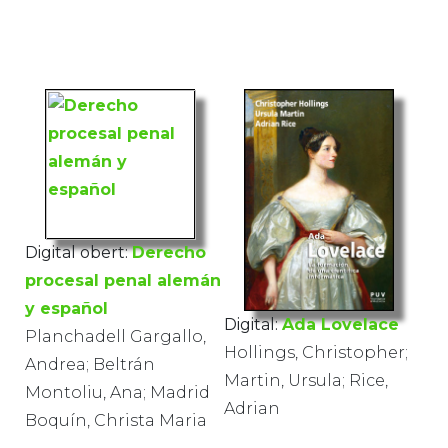
Digital obert:
Derecho
procesal penal alemán
y español
Digital:
Ada Lovelace
Planchadell Gargallo,
Hollings, Christopher;
Andrea; Beltrán
Martin, Ursula; Rice,
Montoliu, Ana; Madrid
Adrian
Boquín, Christa Maria