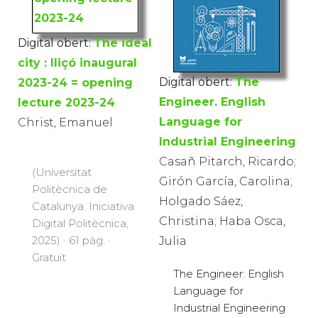
Digital obert:
The ideal
city : lliçó inaugural
Digital obert:
The
2023-24 = opening
Engineer. English
lecture 2023-24
Language for
Christ, Emanuel
Industrial Engineering
Casañ Pitarch, Ricardo;
(Universitat
Girón García, Carolina;
Politècnica de
Holgado Sáez,
Catalunya. Iniciativa
Christina; Haba Osca,
Digital Politècnica,
2025) · 61 pàg. ·
Julia
Gratuït
The Engineer: English
Language for
Industrial Engineering