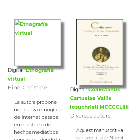
Digital:
Etnografía
virtual
Hine, Christine
Digital:
Collectanus
Cartusiae Vallis
La autora propone
Iesuchristi MCCCCLIIII
una nueva etnografía
Diversos autors
de Internet basada
en el estudio de
Aquest manuscrit va
hechos mediáticos
ser copiat per Nadal
concretos, donde la