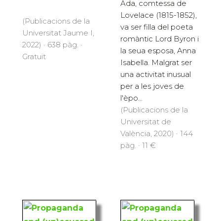
Ada, comtessa de
Lovelace (1815-1852),
(Publicacions de la
va ser filla del poeta
Universitat Jaume I,
romàntic Lord Byron i
2022) · 638 pàg. ·
la seua esposa, Anna
Gratuït
Isabella. Malgrat ser
una activitat inusual
per a les joves de
l'èpo...
(Publicacions de la
Universitat de
València, 2020) · 144
pàg. · 11 €