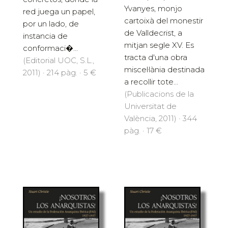
Yvanyes, monjo
red juega un papel,
cartoixà del monestir
por un lado, de
de Valldecrist, a
instancia de
mitjan segle XV. Es
conformaci�...
tracta d'una obra
(Editorial UOC, S.L.,
miscel·lània destinada
2011) · 214 pàg. · 5 €
a recollir tote...
(Publicacions de la
Universitat de
València, 2011) · 344
pàg. · 17 €