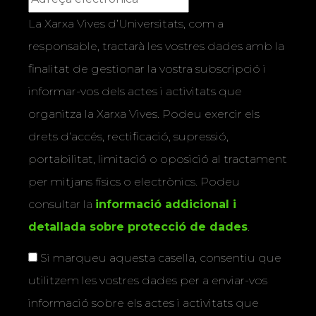
La Xarxa Vives d’Universitats, com a
responsable, tractarà les vostres dades amb la
finalitat de gestionar la vostra subscripció i
informar-vos dels actes i activitats que
organitza la Xarxa Vives. Podeu exercir els
drets d’accés, rectificació, supressió,
portabilitat, limitació o oposició al tractament
per mitjans físics o electrònics. Podeu
consultar la
informació addicional i
detallada sobre protecció de dades
.
Si marqueu aquesta casella, consentiu que
utilitzem les vostres dades per a enviar-vos
informació sobre els actes i activitats que