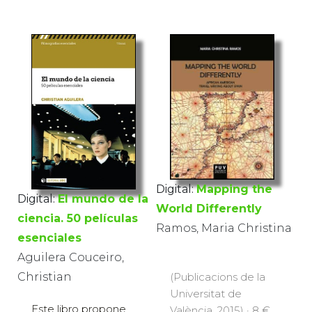
Digital:
Mapping the
Digital:
El mundo de la
World Differently
ciencia. 50 películas
Ramos, Maria Christina
esenciales
Aguilera Couceiro,
Christian
(Publicacions de la
Universitat de
Este libro propone
València, 2015) · 8 €