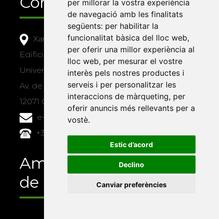
Contacte
per millorar la vostra experiència
de navegació amb les finalitats
següents:
per habilitar la
funcionalitat bàsica del lloc web
,
Xarxa Vives d'Universitats
per oferir una millor experiència al
Edifici Àgora
lloc web
,
per mesurar el vostre
Universitat Jaume I, local 10
interès pels nostres productes i
serveis i per personalitzar les
Av. de Vicent Sos Baynat, s/n
interaccions de màrqueting
,
per
12071 Castelló de la Plana
oferir anuncis més rellevants per a
e-buc@vives.org
vostè
.
+34 964 72 89 93
Estic d’acord
Amb el suport
Declino
de
Canviar preferències