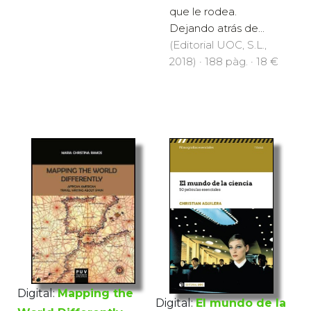
que le rodea.
Dejando atrás de...
(Editorial UOC, S.L.,
2018) · 188 pàg. · 18 €
Digital:
Mapping the
Digital:
El mundo de la