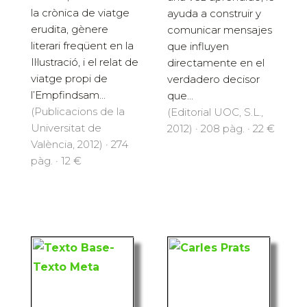
la crònica de viatge
ayuda a construir y
erudita, gènere
comunicar mensajes
literari freqüent en la
que influyen
Il·lustració, i el relat de
directamente en el
viatge propi de
verdadero decisor
l’Empfindsam...
que...
(Publicacions de la
(Editorial UOC, S.L.,
Universitat de
2012) · 208 pàg. · 22 €
València, 2012) · 274
pàg. · 12 €