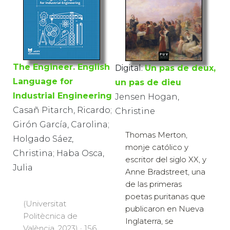
The Engineer. English
Digital:
Un pas de deux,
Language for
un pas de dieu
Industrial Engineering
Jensen Hogan,
Casañ Pitarch, Ricardo;
Christine
Girón García, Carolina;
Thomas Merton,
Holgado Sáez,
monje católico y
Christina; Haba Osca,
escritor del siglo XX, y
Julia
Anne Bradstreet, una
de las primeras
poetas puritanas que
(Universitat
publicaron en Nueva
Politècnica de
Inglaterra, se
València, 2023) · 156