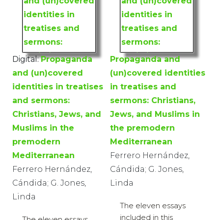
Digital:
Propaganda
Propaganda and
and (un)covered
(un)covered identities
identities in treatises
in treatises and
and sermons:
sermons: Christians,
Christians, Jews, and
Jews, and Muslims in
Muslims in the
the premodern
premodern
Mediterranean
Mediterranean
Ferrero Hernández,
Ferrero Hernández,
Cándida; G. Jones,
Cándida; G. Jones,
Linda
Linda
The eleven essays
included in this
The eleven essays