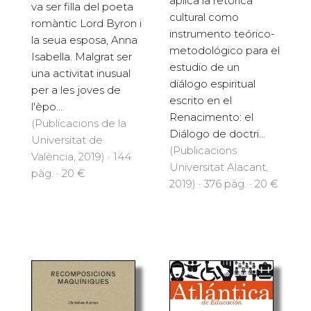
aplica la retórica
va ser filla del poeta
cultural como
romàntic Lord Byron i
instrumento teórico-
la seua esposa, Anna
metodológico para el
Isabella. Malgrat ser
estudio de un
una activitat inusual
diálogo espiritual
per a les joves de
escrito en el
l'èpo...
Renacimento: el
(Publicacions de la
Diálogo de doctri...
Universitat de
(Publicacions
València, 2019) · 144
Universitat Alacant,
pàg. · 20 €
2019) · 376 pàg. · 20 €