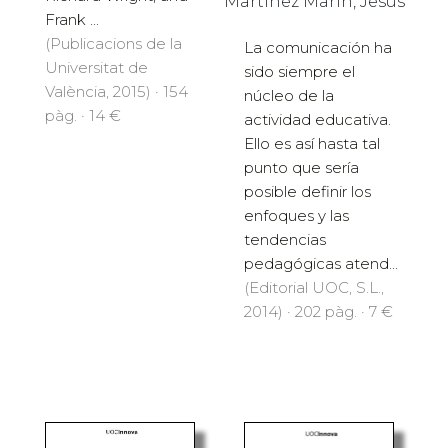
Martínez Marín, Jesús
Frank ...
(Publicacions de la
La comunicación ha
Universitat de
sido siempre el
València, 2015) · 154
núcleo de la
pàg. · 14 €
actividad educativa.
Ello es así hasta tal
punto que sería
posible definir los
enfoques y las
tendencias
pedagógicas atend...
(Editorial UOC, S.L.,
2014) · 202 pàg. · 7 €