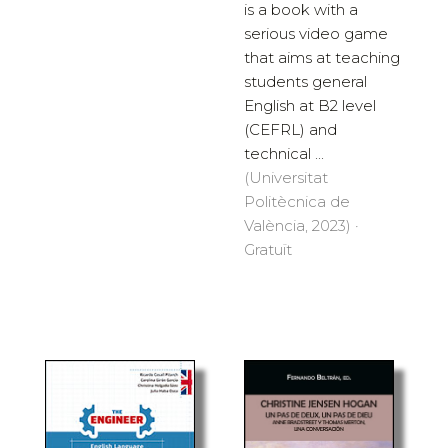
is a book with a
serious video game
that aims at teaching
students general
English at B2 level
(CEFRL) and
technical ...
(Universitat
Politècnica de
València, 2023) ·
Gratuït