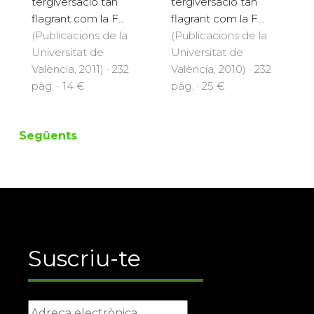
tergiversació tan
tergiversació tan
flagrant com la F...
flagrant com la F...
(Publicacions de la
(Publicacions de la
Universitat de
Universitat de
València, 2011) · 232
València, 2010) · 232
pàg. · 14 €
pàg. · 25 €
Següents
Suscriu-te