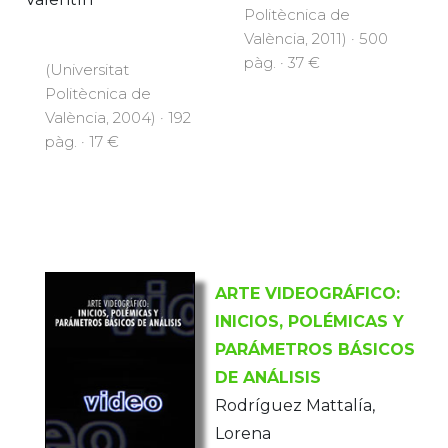
Politècnica de
València, 2011) · 500
pàg. · 37 €
(Universitat
Politècnica de
València, 2004) · 192
pàg. · 17 €
ARTE VIDEOGRÁFICO:
INICIOS, POLÉMICAS Y
PARÁMETROS BÁSICOS
DE ANÁLISIS
Rodríguez Mattalía,
Lorena