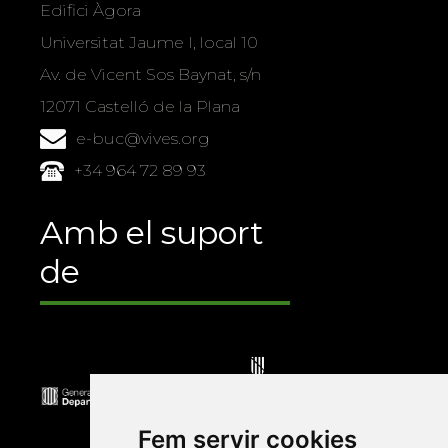
Edifici Àgora
Universitat Jaume I, local 10
Av. de Vicent Sos Baynat, s/n
12071 Castelló de la Plana
e-buc@vives.org
+34 964 72 89 93
Amb el suport
de
Fem servir cookies