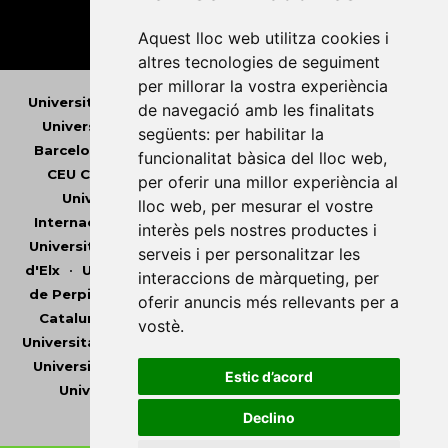
Aquest lloc web utilitza cookies i
altres tecnologies de seguiment
per millorar la vostra experiència
Universitat Abat Oliba CEU
•
Universitat d'Alacant
•
de navegació amb les finalitats
Universitat d'Andorra
•
Universitat Autònoma de
següents:
per habilitar la
Barcelona
•
Universitat de Barcelona
•
Universitat
funcionalitat bàsica del lloc web
,
CEU Cardenal Herrera
•
Universitat de Girona
•
per oferir una millor experiència al
Universitat de les Illes Balears
•
Universitat
lloc web
,
per mesurar el vostre
Internacional de Catalunya
•
Universitat Jaume I
•
interès pels nostres productes i
Universitat de Lleida
•
Universitat Miguel Hernández
serveis i per personalitzar les
d'Elx
•
Universitat Oberta de Catalunya
•
Universitat
interaccions de màrqueting
,
per
de Perpinyà Via Domitia
•
Universitat Politècnica de
oferir anuncis més rellevants per a
Catalunya
•
Universitat Politècnica de València
•
vostè
.
Universitat Pompeu Fabra
•
Universitat Ramon Llull
•
Universitat Rovira i Virgili
•
Universitat de Sàsser
•
Estic d’acord
Universitat de València
•
Universitat de Vic -
Universitat Central de Catalunya
Declino