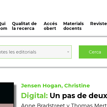
Qui
Qualitat de
Accés
Materials
Reviste
som
la recerca
obert
docents
Cerca
tes les editorials
Jensen Hogan, Christine
Digital:
Un pas de deux
Anne Bradstreet y Thomas Mert