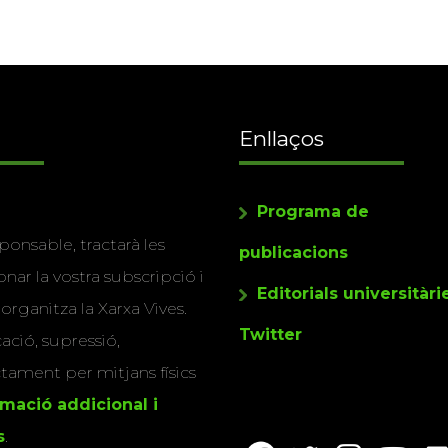
Enllaços
Programa de
ponsable, tractarà les
publicacions
nar la vostra subscripció i
Editorials universitàri
 organitza la Xarxa Vives.
Twitter
cació, supressió,
actament per mitjans físics
rmació addicional i
s
.