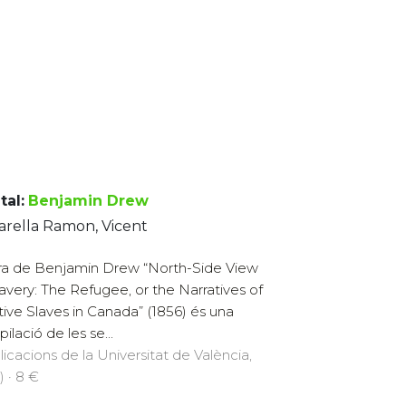
tal:
Benjamin Drew
arella Ramon, Vicent
ra de Benjamin Drew “North-Side View
lavery: The Refugee, or the Narratives of
tive Slaves in Canada” (1856) és una
ilació de les se...
licacions de la Universitat de València,
) · 8 €