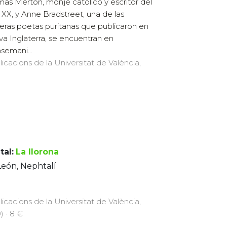
as Merton, monje católico y escritor del
o XX, y Anne Bradstreet, una de las
eras poetas puritanas que publicaron en
a Inglaterra, se encuentran en
semani...
licacions de la Universitat de València,
tal:
La llorona
León, Nephtalí
licacions de la Universitat de València,
) · 8 €