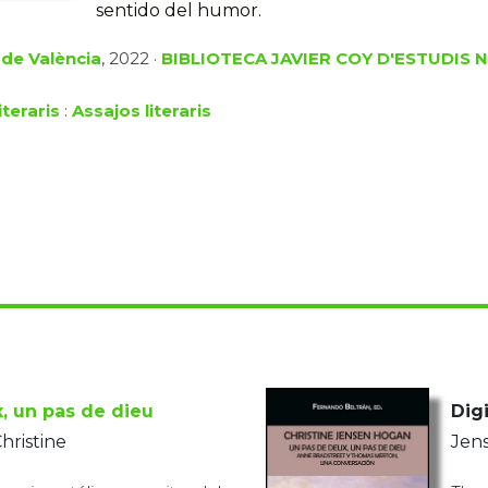
sentido del humor.
 de València
, 2022 ·
BIBLIOTECA JAVIER COY D'ESTUDIS
iteraris
:
Assajos literaris
, un pas de dieu
Digi
hristine
Jens