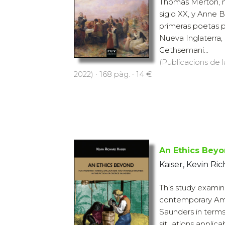
Thomas Merton, mo
siglo XX, y Anne B
primeras poetas p
Nueva Inglaterra,
Gethsemani...
(Publicacions de l
2022) · 168 pàg. · 14 €
An Ethics Bey
Kaiser, Kevin Ri
This study examine
contemporary Am
Saunders in terms
situations applica