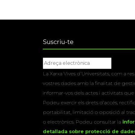
Suscriu-te
La Xarxa Vives d’Universitats, com a res
vostres dades amb la finalitat de gestio
informar-vos dels actes i activitats que
Podeu exercir els drets d’accés, rectifi
portabilitat, limitació o oposició al tr
o electrònics. Podeu consultar la
info
detallada sobre protecció de dade