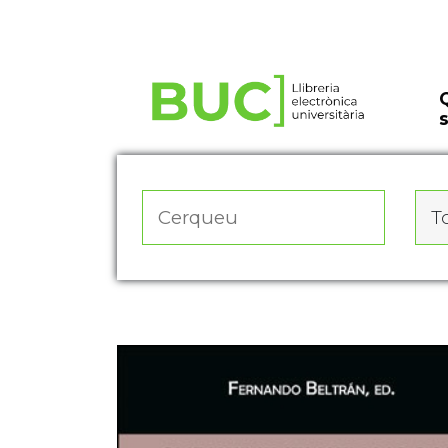
Actualitza les preferències de les cookies
To