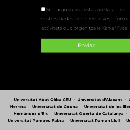
Si marqueu aquesta casella, consenti
vostres dades per a enviar-vos informac
activitats que organitza la Xarxa Vives.
Universitat Abat Oliba CEU
•
Universitat d'Alacant
•
Herrera
•
Universitat de Girona
•
Universitat de les Ill
Hernández d'Elx
•
Universitat Oberta de Catalunya
•
Universitat Pompeu Fabra
•
Universitat Ramon Llull
•
U