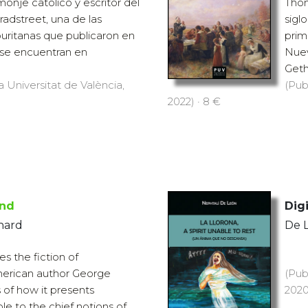
nje católico y escritor del
Thom
radstreet, una de las
sigl
uritanas que publicaron en
prim
 se encuentran en
Nuev
Geth
a Universitat de València,
(Pub
2022) · 8 €
ond
Digi
chard
De 
s the fiction of
erican author George
(Pub
 of how it presents
2020
ble to the chief notions of