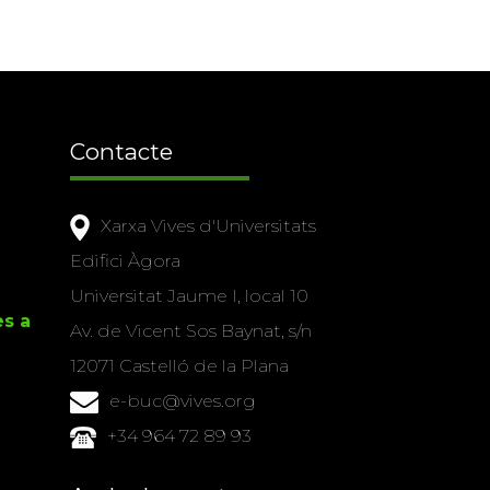
Contacte
Xarxa Vives d'Universitats
Edifici Àgora
Universitat Jaume I, local 10
es a
Av. de Vicent Sos Baynat, s/n
12071 Castelló de la Plana
e-buc@vives.org
+34 964 72 89 93