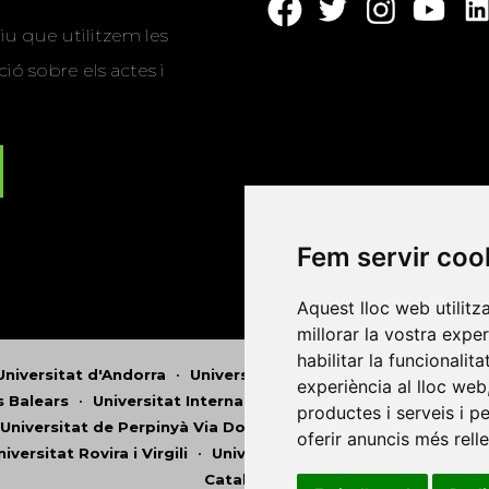
u que utilitzem les
ió sobre els actes i
Fem servir coo
Aquest lloc web utilitz
millorar la vostra expe
habilitar la funcionalit
Universitat d'Andorra
•
Universitat Autònoma de Barcelona
experiència al lloc web
es Balears
•
Universitat Internacional de Catalunya
•
Univers
productes i serveis i p
Universitat de Perpinyà Via Domitia
•
Universitat Politècni
oferir anuncis més rell
niversitat Rovira i Virgili
•
Universitat de Sàsser
•
Universita
Catalunya