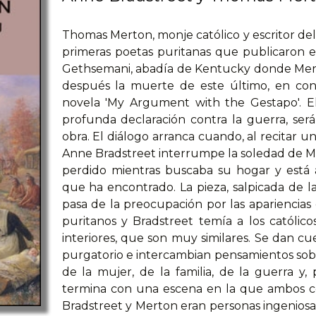
Thomas Merton, monje católico y escritor del 
primeras poetas puritanas que publicaron 
Gethsemani, abadía de Kentucky donde Merton
después la muerte de este último, en conc
novela 'My Argument with the Gestapo'. El
profunda declaración contra la guerra, ser
obra. El diálogo arranca cuando, al recitar 
Anne Bradstreet interrumpe la soledad de Mer
perdido mientras buscaba su hogar y está 
que ha encontrado. La pieza, salpicada de la
pasa de la preocupación por las apariencias
puritanos y Bradstreet temía a los católicos
interiores, que son muy similares. Se dan 
purgatorio e intercambian pensamientos sobre l
de la mujer, de la familia, de la guerra y, 
termina con una escena en la que ambos c
Bradstreet y Merton eran personas ingeniosas