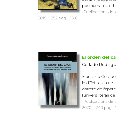
posthumanist ethic
(Publicacions de l
2019) · 252 pàg. · 15 €
El orden del cao
Collado Rodrígu
Francisco Collado
la difícil tasca d
darrere de l'apare
l'univers literari 
(Publicacions de l
2020) · 240 pàg. ·