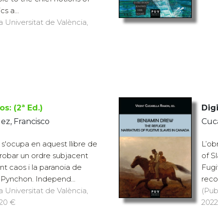
s a...
a Universitat de València,
s: (2ª Ed.)
Digi
ez, Francisco
Cuc
 s'ocupa en aquest llibre de
L’ob
e trobar un ordre subjacent
of S
nt caos i la paranoia de
Fugi
de Pynchon. Independ...
recop
a Universitat de València,
(Pub
 20 €
2022