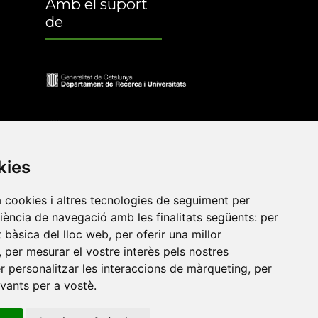
Amb el suport
de
kies
a cookies i altres tecnologies de seguiment per
riència de navegació amb les finalitats següents:
per
at bàsica del lloc web
,
per oferir una millor
•
Universitat de Barcelona
•
Universitat CEU Cardenal
,
per mesurar el vostre interès pels nostres
itat Jaume I
•
Universitat de Lleida
•
Universitat Miguel
er personalitzar les interaccions de màrqueting
,
per
ca de Catalunya
•
Universitat Politècnica de València
•
evants per a vostè
.
t de València
•
Universitat de Vic - Universitat Central de