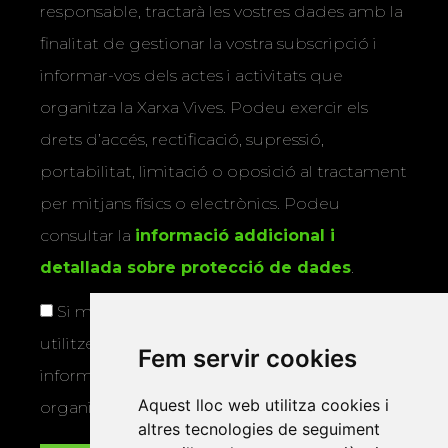
responsable, tractarà les vostres dades amb la
finalitat de gestionar la vostra subscripció i
informar-vos dels actes i activitats que
organitza la Xarxa Vives. Podeu exercir els
drets d’accés, rectificació, supressió,
portabilitat, limitació o oposició al tractament
per mitjans físics o electrònics. Podeu
consultar la
informació addicional i
detallada sobre protecció de dades
.
Si marqueu aquesta casella, consentiu que
utilitzem les vostres dades per a enviar-vos
Fem servir cookies
informació sobre els actes i activitats que
Aquest lloc web utilitza cookies i
organitza la Xarxa Vives.
altres tecnologies de seguiment