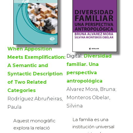
When Apposition
Digital:
Diversidad
Meets Exemplification:
familiar. Una
A Semantic and
perspectiva
Syntactic Description
antropológica
of Two Related
Alvarez Mora, Bruna;
Categories
Monteros Obelar,
Rodríguez Abruñeiras,
Silvina
Paula
La familia es una
Aquest monogràfic
institución universal
explora la relació