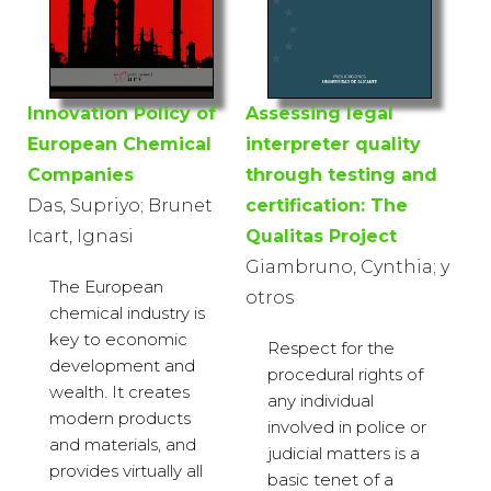
Innovation Policy of
Assessing legal
European Chemical
interpreter quality
Companies
through testing and
Das, Supriyo; Brunet
certification: The
Icart, Ignasi
Qualitas Project
Giambruno, Cynthia; y
The European
otros
chemical industry is
key to economic
Respect for the
development and
procedural rights of
wealth. It creates
any individual
modern products
involved in police or
and materials, and
judicial matters is a
provides virtually all
basic tenet of a