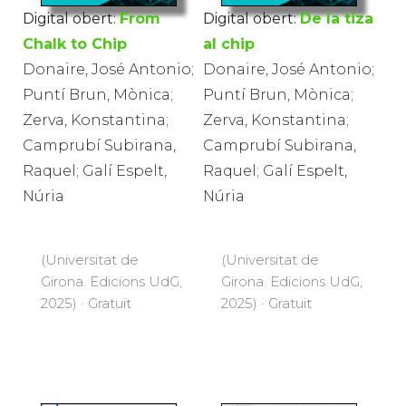
Digital obert:
From
Digital obert:
De la tiza
Chalk to Chip
al chip
Donaire, José Antonio;
Donaire, José Antonio;
Puntí Brun, Mònica;
Puntí Brun, Mònica;
Zerva, Konstantina;
Zerva, Konstantina;
Camprubí Subirana,
Camprubí Subirana,
Raquel; Galí Espelt,
Raquel; Galí Espelt,
Núria
Núria
(Universitat de
(Universitat de
Girona. Edicions UdG,
Girona. Edicions UdG,
2025) · Gratuït
2025) · Gratuït