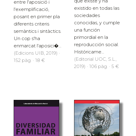
que existe y ha
entre l'aposició i
existido en todas las
l'exemplificació,
sociedades
posant en primer pla
conocidas, y cumple
diferents criteris
una función
semàntics i sintàctics.
primordial en la
Un cop s'ha
reproducción social.
enmarcat l'aposici�...
Históricame...
(Edicions UIB, 2019) ·
(Editorial UOC, S.L.,
152 pàg. · 18 €
2019) · 106 pàg. · 5 €