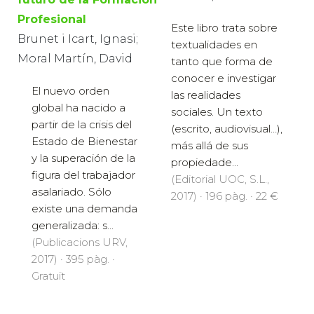
Profesional
Este libro trata sobre
Brunet i Icart, Ignasi;
textualidades en
Moral Martín, David
tanto que forma de
conocer e investigar
El nuevo orden
las realidades
global ha nacido a
sociales. Un texto
partir de la crisis del
(escrito, audiovisual…),
Estado de Bienestar
más allá de sus
y la superación de la
propiedade...
figura del trabajador
(Editorial UOC, S.L.,
asalariado. Sólo
2017) · 196 pàg. · 22 €
existe una demanda
generalizada: s...
(Publicacions URV,
2017) · 395 pàg. ·
Gratuït