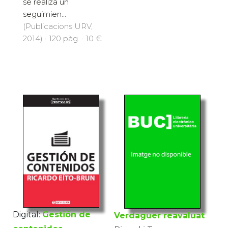
se realiza un
seguimien...
(Publicacions URV,
2014) · 120 pàg. · 10 €
Digital:
Gestión de
Verdaguer reavaluat