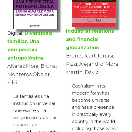
Industrial relations
Digital:
Diversidad
and financial
familiar. Una
globalization
perspectiva
Brunet Icart, Ignasi;
antropológica
Pizzi, Alejandro; Moral
Alvarez Mora, Bruna;
Martín, David
Monteros Obelar,
Silvina
Capitalism in its
modern form has
La familia es una
become universal
institución universal
and has a presence
que existe y ha
in practically every
existido en todas las
country in the world,
sociedades
including those which
conocidas, y cumple