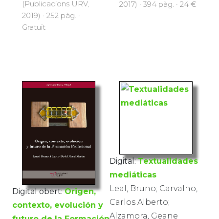
(Publicacions URV,
2017) · 394 pàg. · 24 €
2019) · 252 pàg. ·
Gratuït
Digital:
Textualidades
mediáticas
Leal, Bruno; Carvalho,
Digital obert:
Origen,
Carlos Alberto;
contexto, evolución y
Alzamora, Geane
futuro de la Formación