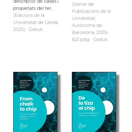
descripció de cases i
(Servei de
propietats del ter...
Publicacions de la
(Edicions de la
Universitat
Universitat de Lleida,
Autònoma de
2025) · Gratuït
Barcelona, 2025) ·
622 pàg. · Gratuït