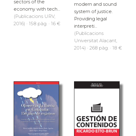
sectors of the
modern and sound
economy with tech...
system of justice.
(Publicacions URV,
Providing legal
2016) · 158 pàg. · 16 €
interpreti...
(Publicacions
Universitat Alacant,
2014) · 268 pàg. · 18 €