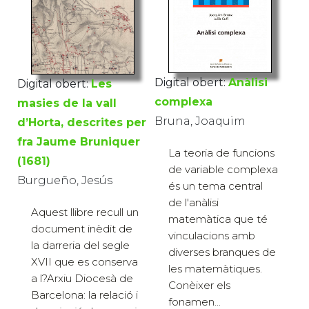
Digital obert:
Anàlisi
Digital obert:
Les
complexa
masies de la vall
Bruna, Joaquim
d’Horta, descrites per
fra Jaume Bruniquer
La teoria de funcions
(1681)
de variable complexa
Burgueño, Jesús
és un tema central
de l'anàlisi
Aquest llibre recull un
matemàtica que té
document inèdit de
vinculacions amb
la darreria del segle
diverses branques de
XVII que es conserva
les matemàtiques.
a l?Arxiu Diocesà de
Conèixer els
Barcelona: la relació i
fonamen...