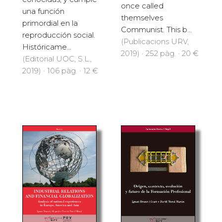
once called
una función
themselves
primordial en la
Communist. This b...
reproducción social.
(Publicacions URV,
Históricame...
2019) · 252 pàg. · 20 €
(Editorial UOC, S.L.,
2019) · 106 pàg. · 12 €