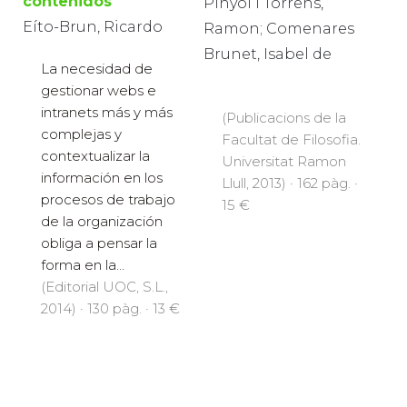
contenidos
Pinyol i Torrens,
Eíto-Brun, Ricardo
Ramon; Comenares
Brunet, Isabel de
La necesidad de
gestionar webs e
intranets más y más
(Publicacions de la
complejas y
Facultat de Filosofia.
contextualizar la
Universitat Ramon
información en los
Llull, 2013) · 162 pàg. ·
procesos de trabajo
15 €
de la organización
obliga a pensar la
forma en la...
(Editorial UOC, S.L.,
2014) · 130 pàg. · 13 €