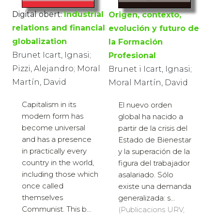
Digital obert:
Industrial
Origen, contexto,
relations and financial
evolución y futuro de
globalization
la Formación
Brunet Icart, Ignasi;
Profesional
Pizzi, Alejandro; Moral
Brunet i Icart, Ignasi;
Martín, David
Moral Martín, David
Capitalism in its
El nuevo orden
modern form has
global ha nacido a
become universal
partir de la crisis del
and has a presence
Estado de Bienestar
in practically every
y la superación de la
country in the world,
figura del trabajador
including those which
asalariado. Sólo
once called
existe una demanda
themselves
generalizada: s...
Communist. This b...
(Publicacions URV,