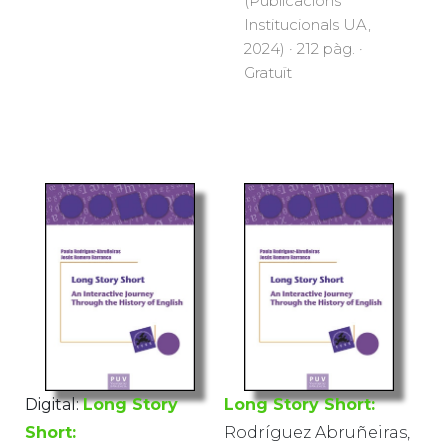
(Publicacions
Institucionals UA,
2024) · 212 pàg. ·
Gratuït
Digital:
Long Story
Long Story Short:
Short:
Rodríguez Abruñeiras,