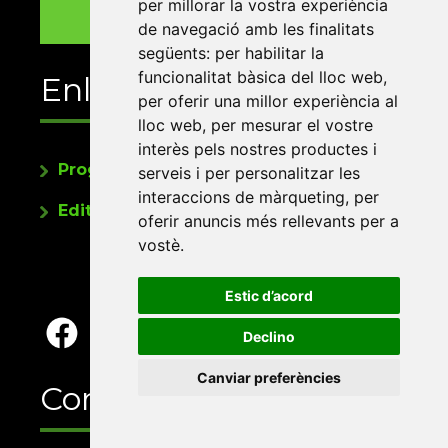
per millorar la vostra experiència
de navegació amb les finalitats
següents:
per habilitar la
funcionalitat bàsica del lloc web
,
Enllaços
per oferir una millor experiència al
lloc web
,
per mesurar el vostre
interès pels nostres productes i
Programa de publicacions
serveis i per personalitzar les
interaccions de màrqueting
,
per
Editorials universitàries a Twitter
oferir anuncis més rellevants per a
vostè
.
Estic d’acord
Declino
Canviar preferències
Contacte