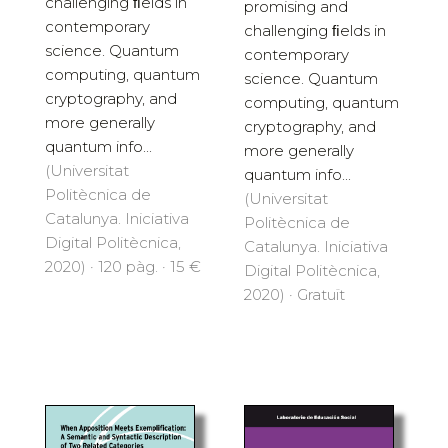
challenging ﬁelds in
promising and
contemporary
challenging ﬁelds in
science. Quantum
contemporary
computing, quantum
science. Quantum
cryptography, and
computing, quantum
more generally
cryptography, and
quantum info...
more generally
(Universitat
quantum info...
Politècnica de
(Universitat
Catalunya. Iniciativa
Politècnica de
Digital Politècnica,
Catalunya. Iniciativa
2020) · 120 pàg. · 15 €
Digital Politècnica,
2020) · Gratuït