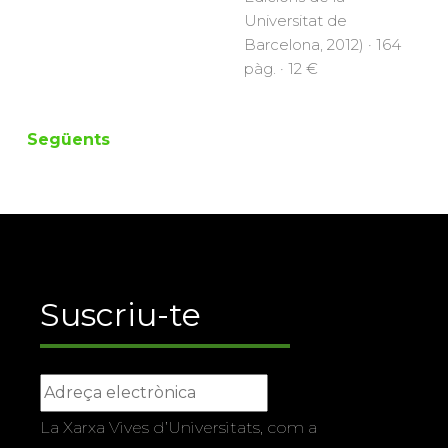
Universitat de
Barcelona, 2012) · 164
pàg. · 12 €
Següents
Suscriu-te
La Xarxa Vives d’Universitats, com a