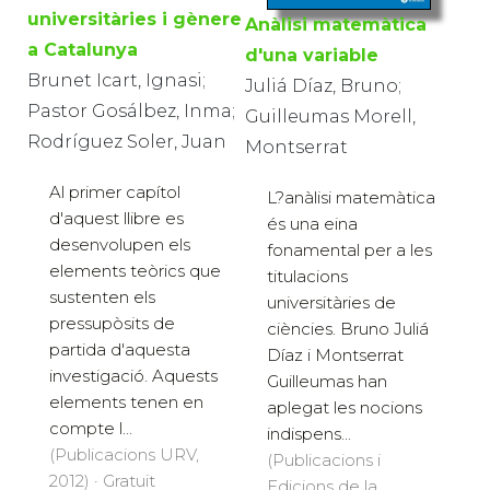
universitàries i gènere
Anàlisi matemàtica
a Catalunya
d'una variable
Brunet Icart, Ignasi;
Juliá Díaz, Bruno;
Pastor Gosálbez, Inma;
Guilleumas Morell,
Rodríguez Soler, Juan
Montserrat
Al primer capítol
L?anàlisi matemàtica
d'aquest llibre es
és una eina
desenvolupen els
fonamental per a les
elements teòrics que
titulacions
sustenten els
universitàries de
pressupòsits de
ciències. Bruno Juliá
partida d'aquesta
Díaz i Montserrat
investigació. Aquests
Guilleumas han
elements tenen en
aplegat les nocions
compte l...
indispens...
(Publicacions URV,
(Publicacions i
2012) · Gratuït
Edicions de la