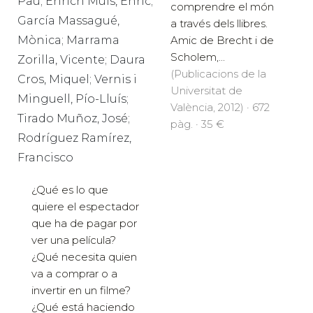
Pau; Enrich Muls, Enric;
comprendre el món
García Massagué,
a través dels llibres.
Amic de Brecht i de
Mònica; Marrama
Scholem,...
Zorilla, Vicente; Daura
(Publicacions de la
Cros, Miquel; Vernis i
Universitat de
Minguell, Pío-Lluís;
València, 2012) · 672
Tirado Muñoz, José;
pàg. · 35 €
Rodríguez Ramírez,
Francisco
¿Qué es lo que
quiere el espectador
que ha de pagar por
ver una película?
¿Qué necesita quien
va a comprar o a
invertir en un filme?
¿Qué está haciendo