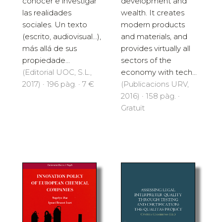
conocer e investigar
development and
las realidades
wealth. It creates
sociales. Un texto
modern products
(escrito, audiovisual…),
and materials, and
más allá de sus
provides virtually all
propiedade...
sectors of the
(Editorial UOC, S.L.,
economy with tech...
2017) · 196 pàg. · 7 €
(Publicacions URV,
2016) · 158 pàg. ·
Gratuït