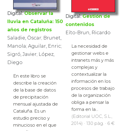
Digital:
Observar la
Digital:
Gestión de
lluvia en Cataluña: 150
contenidos
años de registros
Eíto-Brun, Ricardo
Saladie, Òscar; Brunet,
La necesidad de
Manola; Aguilar, Enric;
gestionar webs e
Sigró, Javier; López,
intranets más y más
Diego
complejas y
contextualizar la
En este libro se
información en los
describe la creación
procesos de trabajo
de la base de datos
de la organización
de precipitación
obliga a pensar la
mensual ajustada de
forma en la...
Cataluña. Es un
(Editorial UOC, S.L.,
estudio preciso y
2014) · 130 pàg. · 6 €
minucioso en el que