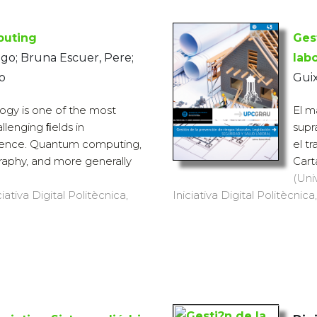
uting
Ges
iago; Bruna Escuer, Pere;
labo
o
Guix
gy is one of the most
El m
llenging ﬁelds in
supr
ience. Quantum computing,
el tr
aphy, and more generally
Cart
(Uni
iativa Digital Politècnica,
Iniciativa Digital Politècnica,