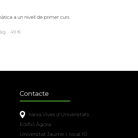
tica a un nivell de primer curs
àg. · 49 €
Contacte
Xarxa Vives d'Universitats
Edifici Àgora
Universitat Jaume I, local 10