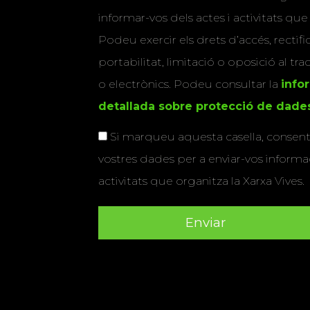
informar-vos dels actes i activitats que
Podeu exercir els drets d’accés, rectifi
portabilitat, limitació o oposició al tr
o electrònics. Podeu consultar la
info
detallada sobre protecció de dade
Si marqueu aquesta casella, consenti
vostres dades per a enviar-vos informac
activitats que organitza la Xarxa Vives.