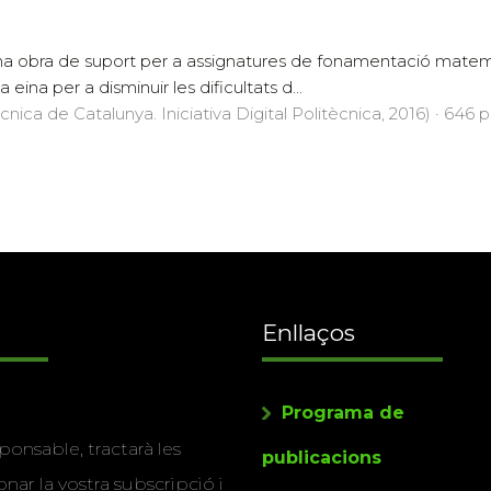
una obra de suport per a assignatures de fonamentació matemà
a eina per a disminuir les dificultats d...
cnica de Catalunya. Iniciativa Digital Politècnica, 2016) · 646 p
Enllaços
Programa de
ponsable, tractarà les
publicacions
nar la vostra subscripció i