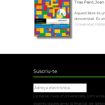
Trias Pairó, Joan
Aquest llibre és 
duniversitat. És un
(Universitat Politè
Suscriu-te
La Xarxa Vives d’Universitats, com a res
vostres dades amb la finalitat de gestio