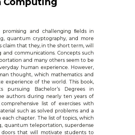
 Computing
promising and challenging ﬁelds in
g, quantum cryptography, and more
laim that they, in the short term, will
ng and communications. Concepts such
leportation and many others seem to be
o everyday human experience. However,
human thought, which mathematics and
e experience of the world. This book,
s pursuing Bachelor’s Degrees in
he authors during nearly ten years of
 comprehensive list of exercises with
material such as solved problems and a
n each chapter. The list of topics, which
, quantum teleportation, superdense
oors that will motivate students to