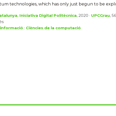
ntum technologies, which has only just begun to be expl
talunya. Iniciativa Digital Politècnica
, 2020 ·
UPCGrau
, 5
ès
 informació
:
Ciències de la computació