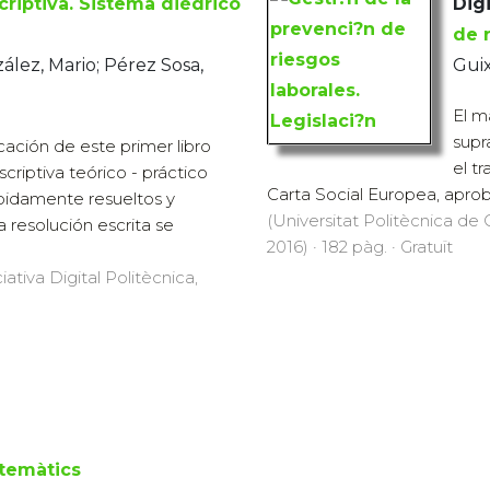
riptiva. Sistema diédrico
Digi
de 
lez, Mario; Pérez Sosa,
Guix
El m
supr
cación de este primer libro
el tr
riptiva teórico - práctico
Carta Social Europea, aproba
bidamente resueltos y
(Universitat Politècnica de C
resolución escrita se
2016) · 182 pàg. · Gratuït
iativa Digital Politècnica,
temàtics