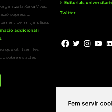
Editorials universitàri
 organitza la Xarxa Vives.
Twitter
cació, supressió,
actament per mitjans físics
rmació addicional i
s
.
u que utilitzem les
ió sobre els actes i
Fem servir coo