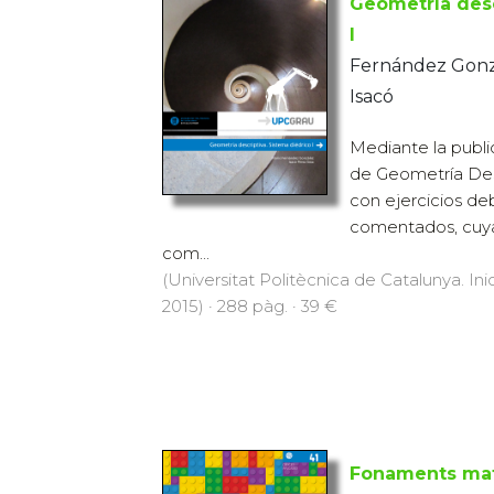
Geometría desc
I
Fernández Gonzá
Isacó
Mediante la publi
de Geometría Desc
con ejercicios de
comentados, cuya 
com...
(Universitat Politècnica de Catalunya. Inic
2015) · 288 pàg. · 39 €
Fonaments ma