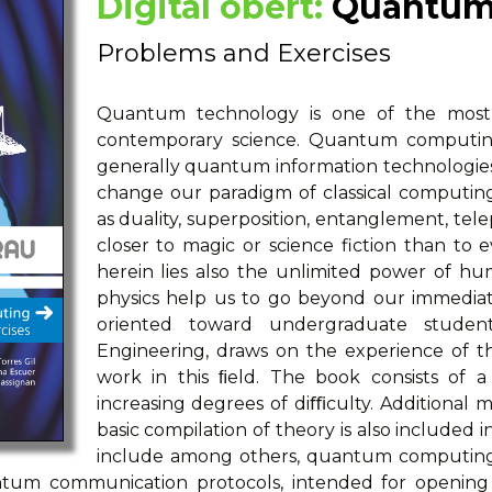
Digital obert:
Quantum
Problems and Exercises
Quantum technology is one of the most 
contemporary science. Quantum computin
generally quantum information technologies c
change our paradigm of classical computi
as duality, superposition, entanglement, te
closer to magic or science fiction than t
herein lies also the unlimited power of 
physics help us to go beyond our immediat
oriented toward undergraduate student
Engineering, draws on the experience of t
work in this ﬁeld. The book consists of a
increasing degrees of diﬃculty. Additional 
basic compilation of theory is also included i
include among others, quantum computing
tum communication protocols, intended for opening d