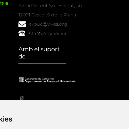
es a
Av. de Vicent Sos Baynat, s/n
12071 Castelló de la Plana
e-buc@vives.org
+34 964 72 89 93
Amb el suport
de
kies