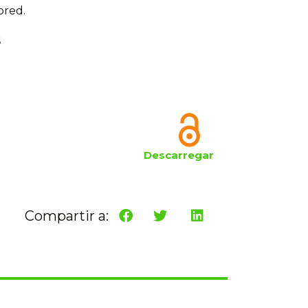
ored.
6
Descarregar
Compartir a: