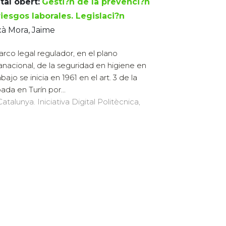
tal obert:
Gesti?n de la prevenci?n
riesgos laborales. Legislaci?n
à Mora, Jaime
arco legal regulador, en el plano
anacional, de la seguridad en higiene en
abajo se inicia en 1961 en el art. 3 de la
da en Turín por...
atalunya. Iniciativa Digital Politècnica,