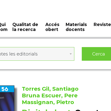
Qui
Qualitat de
Accés
Materials
Reviste
som
la recerca
obert
docents
Cerca
tes les editorials
Torres Gil, Santiago
Bruna Escuer, Pere
Massignan, Pietro