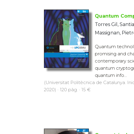
Quantum Comp
Torres Gil, Sant
Massignan, Pietr
Quantum technolo
promising and cha
contemporary sc
quantum cryptogr
quantum info...
(Universitat Politècnica de Catalunya. Inic
2020) · 120 pàg. · 15 €