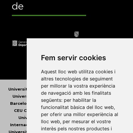
de
Fem servir cookies
Aquest lloc web utilitza cookies i
altres tecnologies de seguiment
per millorar la vostra experiència
Universitat Abat Oliba CEU
•
Universitat d'Alacant
•
de navegació amb les finalitats
Universitat d'Andorra
•
Universitat Autònoma de
següents:
per habilitar la
Barcelona
•
Universitat de Barcelona
•
Universitat
funcionalitat bàsica del lloc web
,
CEU Cardenal Herrera
•
Universitat de Girona
•
per oferir una millor experiència al
Universitat de les Illes Balears
•
Universitat
lloc web
,
per mesurar el vostre
Internacional de Catalunya
•
Universitat Jaume I
•
interès pels nostres productes i
Universitat de Lleida
•
Universitat Miguel Hernández