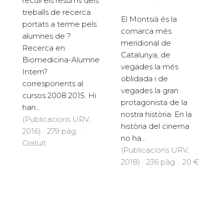
recull els resums dels
treballs de recerca
El Montsià és la
portats a terme pels
comarca més
alumnes de ?
meridional de
Recerca en
Catalunya, de
Biomedicina-Alumne
vegades la més
Intern?
oblidada i de
corresponents al
vegades la gran
cursos 2008 2015. Hi
protagonista de la
han...
nostra història. En la
(Publicacions URV,
història del cinema
2016) · 279 pàg. ·
no ha...
Gratuït
(Publicacions URV,
2018) · 236 pàg. · 20 €