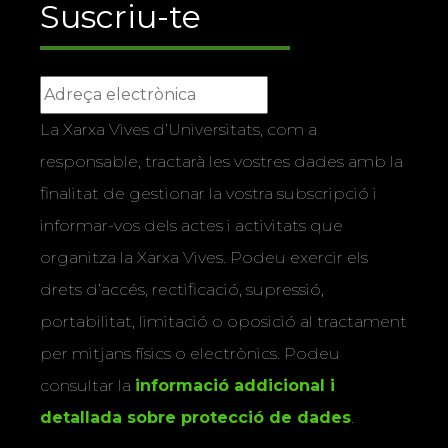
Suscriu-te
La Xarxa Vives d’Universitats, com a
responsable, tractarà les vostres dades amb la
finalitat de gestionar la vostra subscripció i
informar-vos dels actes i activitats que
organitza la Xarxa Vives. Podeu exercir els
drets d’accés, rectificació, supressió,
portabilitat, limitació o oposició al tractament
per mitjans físics o electrònics. Podeu
consultar la
informació addicional i
detallada sobre protecció de dades
.