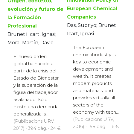
Innovation Policy of
Origen, contexto,
European Chemical
evolución y futuro de
Companies
la Formación
Das, Supriyo; Brunet
Profesional
Icart, Ignasi
Brunet i Icart, Ignasi;
Moral Martín, David
The European
chemical industry is
El nuevo orden
key to economic
global ha nacido a
development and
partir de la crisis del
wealth. It creates
Estado de Bienestar
modern products
y la superación de la
and materials, and
figura del trabajador
provides virtually all
asalariado. Sólo
sectors of the
existe una demanda
economy with tech...
generalizada: s...
(Publicacions URV,
(Publicacions URV,
2016) · 158 pàg. · 16 €
2017) · 394 pàg. · 24 €