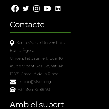
Contacte
Xarxa Vives d'Universitats
Edifici Àgora
Universitat Jaume I, local 10
Av. de Vicent Sos Baynat, s/n
12071 Castelló de la Plana
e-buc@vives.org
+34 964 72 89 93
Amb el suport