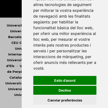
altres tecnologies de seguiment
per millorar la vostra experiència
de navegació amb les finalitats
següents:
per habilitar la
Universitat Abat Oliba CEU
•
Universitat d'Alacant
•
funcionalitat bàsica del lloc web
,
Universitat d'Andorra
•
Universitat Autònoma de
per oferir una millor experiència al
Barcelona
•
Universitat de Barcelona
•
Universitat
lloc web
,
per mesurar el vostre
CEU Cardenal Herrera
•
Universitat de Girona
•
interès pels nostres productes i
Universitat de les Illes Balears
•
Universitat
serveis i per personalitzar les
Internacional de Catalunya
•
Universitat Jaume I
•
interaccions de màrqueting
,
per
Universitat de Lleida
•
Universitat Miguel Hernández
oferir anuncis més rellevants per a
d'Elx
•
Universitat Oberta de Catalunya
•
Universitat
vostè
.
de Perpinyà Via Domitia
•
Universitat Politècnica de
Catalunya
•
Universitat Politècnica de València
•
Estic d’acord
Universitat Pompeu Fabra
•
Universitat Ramon Llull
•
Universitat Rovira i Virgili
•
Universitat de Sàsser
•
Declino
Universitat de València
•
Universitat de Vic -
Canviar preferències
Universitat Central de Catalunya