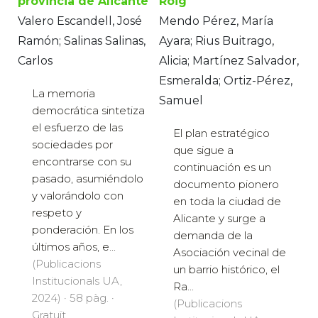
provincia de Alicante
Roig
Valero Escandell, José
Mendo Pérez, María
Ramón; Salinas Salinas,
Ayara; Rius Buitrago,
Carlos
Alicia; Martínez Salvador,
Esmeralda; Ortiz-Pérez,
La memoria
Samuel
democrática sintetiza
el esfuerzo de las
El plan estratégico
sociedades por
que sigue a
encontrarse con su
continuación es un
pasado, asumiéndolo
documento pionero
y valorándolo con
en toda la ciudad de
respeto y
Alicante y surge a
ponderación. En los
demanda de la
últimos años, e...
Asociación vecinal de
(Publicacions
un barrio histórico, el
Institucionals UA,
Ra...
2024) · 58 pàg. ·
(Publicacions
Gratuït