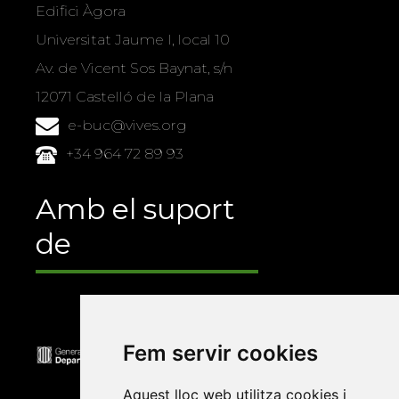
Edifici Àgora
Universitat Jaume I, local 10
Av. de Vicent Sos Baynat, s/n
12071 Castelló de la Plana
e-buc@vives.org
+34 964 72 89 93
Amb el suport
de
Fem servir cookies
Aquest lloc web utilitza cookies i