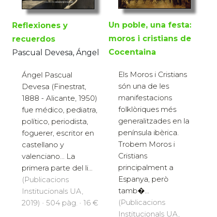
Un poble, una festa:
Reflexiones y
moros i cristians de
recuerdos
Cocentaina
Pascual Devesa, Ángel
Els Moros i Cristians
Ángel Pascual
són una de les
Devesa (Finestrat,
manifestacions
1888 - Alicante, 1950)
folklòriques més
fue médico, pediatra,
generalitzades en la
político, periodista,
península ibèrica.
foguerer, escritor en
Trobem Moros i
castellano y
Cristians
valenciano… La
principalment a
primera parte del li...
Espanya, però
(Publicacions
tamb�...
Institucionals UA,
(Publicacions
2019) · 504 pàg. · 16 €
Institucionals UA,