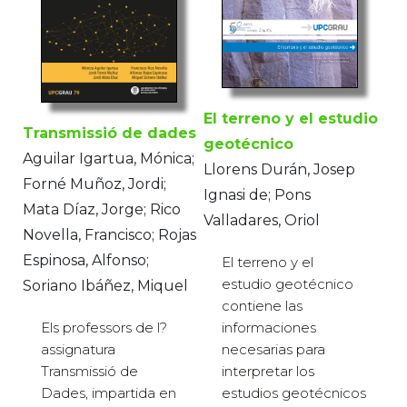
El terreno y el estudio
Transmissió de dades
geotécnico
Aguilar Igartua, Mónica;
Llorens Durán, Josep
Forné Muñoz, Jordi;
Ignasi de; Pons
Mata Díaz, Jorge; Rico
Valladares, Oriol
Novella, Francisco; Rojas
Espinosa, Alfonso;
El terreno y el
estudio geotécnico
Soriano Ibáñez, Miquel
contiene las
informaciones
Els professors de l?
necesarias para
assignatura
interpretar los
Transmissió de
estudios geotécnicos
Dades, impartida en