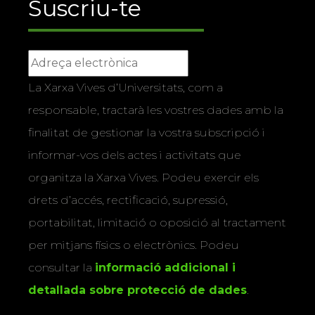
Suscriu-te
La Xarxa Vives d’Universitats, com a
responsable, tractarà les vostres dades amb la
finalitat de gestionar la vostra subscripció i
informar-vos dels actes i activitats que
organitza la Xarxa Vives. Podeu exercir els
drets d’accés, rectificació, supressió,
portabilitat, limitació o oposició al tractament
per mitjans físics o electrònics. Podeu
consultar la
informació addicional i
detallada sobre protecció de dades
.