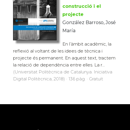
construcció i el
projecte
González Barroso, José
María
En l’àmbit acadèmic, la
reflexió al voltant de les idees de tècnica i
projecte és permanent. En aquest text, tractem
la relació de dependència entre elles. La r...
(Universitat Politècnica de Catalunya. Iniciativa
Digital Politècnica, 2018) · 136 pàg. · Gratuït