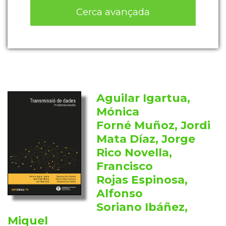
Cerca avançada
Aguilar Igartua,
Mónica
Forné Muñoz, Jordi
Mata Díaz, Jorge
Rico Novella,
Francisco
Rojas Espinosa,
Alfonso
Soriano Ibáñez,
Miquel