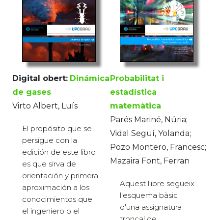
Digital obert:
Dinámica
Probabilitat i
de gases
estadística
Virto Albert, Luís
matemàtica
Parés Mariné, Núria;
El propósito que se
Vidal Seguí, Yolanda;
persigue con la
Pozo Montero, Francesc;
edición de este libro
Mazaira Font, Ferran
es que sirva de
orientación y primera
Aquest llibre segueix
aproximación a los
l'esquema bàsic
conocimientos que
d'una assignatura
el ingeniero o el
troncal de