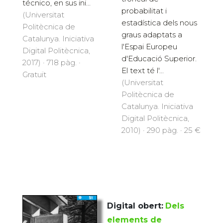
técnico, en sus ini...
probabilitat i
(Universitat
estadística dels nous
Politècnica de
graus adaptats a
Catalunya. Iniciativa
l'Espai Europeu
Digital Politècnica,
d'Educació Superior.
2017) · 718 pàg. ·
El text té l'...
Gratuït
(Universitat
Politècnica de
Catalunya. Iniciativa
Digital Politècnica,
2010) · 290 pàg. · 25 €
Digital obert:
Dels
elements de