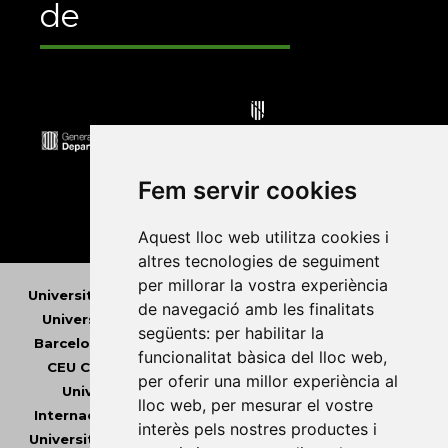
de
Fem servir cookies
Aquest lloc web utilitza cookies i
altres tecnologies de seguiment
per millorar la vostra experiència
Universitat Abat Oliba CEU
•
Universitat d'Alacant
•
de navegació amb les finalitats
Universitat d'Andorra
•
Universitat Autònoma de
següents:
per habilitar la
Barcelona
•
Universitat de Barcelona
•
Universitat
funcionalitat bàsica del lloc web
,
CEU Cardenal Herrera
•
Universitat de Girona
•
per oferir una millor experiència al
Universitat de les Illes Balears
•
Universitat
lloc web
,
per mesurar el vostre
Internacional de Catalunya
•
Universitat Jaume I
•
interès pels nostres productes i
Universitat de Lleida
•
Universitat Miguel Hernández