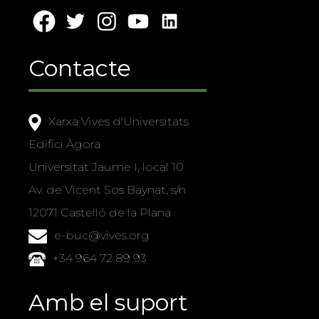
Contacte
Xarxa Vives d'Universitats
Edifici Àgora
Universitat Jaume I, local 10
Av. de Vicent Sos Baynat, s/n
12071 Castelló de la Plana
e-buc@vives.org
+34 964 72 89 93
Amb el suport