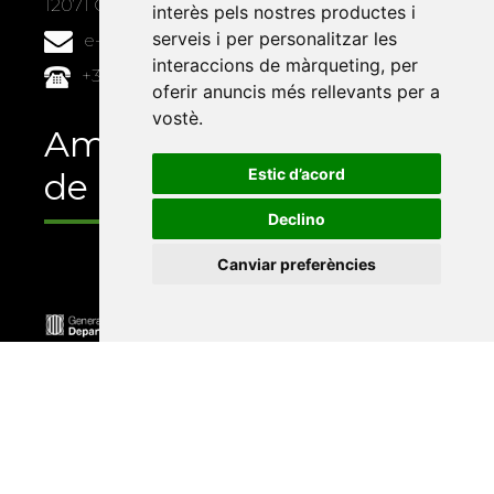
12071 Castelló de la Plana
interès pels nostres productes i
serveis i per personalitzar les
e-buc@vives.org
interaccions de màrqueting
,
per
+34 964 72 89 93
oferir anuncis més rellevants per a
vostè
.
Amb el suport
Estic d’acord
de
Declino
Canviar preferències