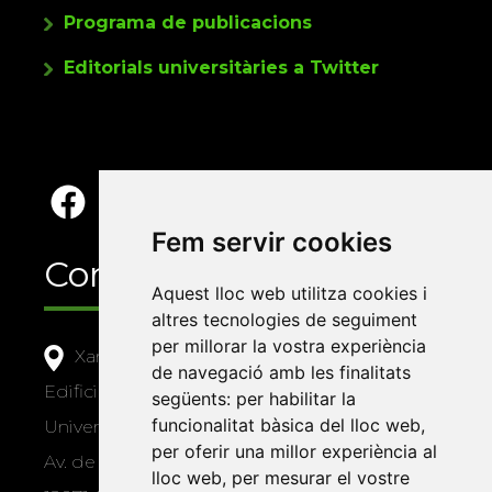
Programa de publicacions
Editorials universitàries a Twitter
Fem servir cookies
Contacte
Aquest lloc web utilitza cookies i
altres tecnologies de seguiment
per millorar la vostra experiència
Xarxa Vives d'Universitats
de navegació amb les finalitats
Edifici Àgora
següents:
per habilitar la
funcionalitat bàsica del lloc web
,
Universitat Jaume I, local 10
per oferir una millor experiència al
Av. de Vicent Sos Baynat, s/n
lloc web
,
per mesurar el vostre