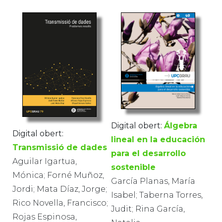
Digital obert:
Álgebra
Digital obert:
lineal en la educación
Transmissió de dades
para el desarrollo
Aguilar Igartua,
sostenible
Mónica; Forné Muñoz,
García Planas, María
Jordi; Mata Díaz, Jorge;
Isabel; Taberna Torres,
Rico Novella, Francisco;
Judit; Rina García,
Rojas Espinosa,