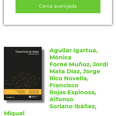
Cerca avançada
Aguilar Igartua,
Mónica
Forné Muñoz, Jordi
Mata Díaz, Jorge
Rico Novella,
Francisco
Rojas Espinosa,
Alfonso
Soriano Ibáñez,
Miquel