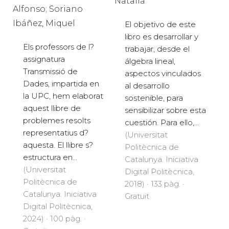
Natalia
Alfonso; Soriano
Ibáñez, Miquel
El objetivo de este
libro es desarrollar y
Els professors de l?
trabajar, desde el
assignatura
álgebra lineal,
Transmissió de
aspectos vinculados
Dades, impartida en
al desarrollo
la UPC, hem elaborat
sostenible, para
aquest llibre de
sensibilizar sobre esta
problemes resolts
cuestión. Para ello,...
representatius d?
(Universitat
aquesta. El llibre s?
Politècnica de
estructura en...
Catalunya. Iniciativa
(Universitat
Digital Politècnica,
Politècnica de
2018) · 133 pàg. ·
Catalunya. Iniciativa
Gratuït
Digital Politècnica,
2024) · 100 pàg. ·