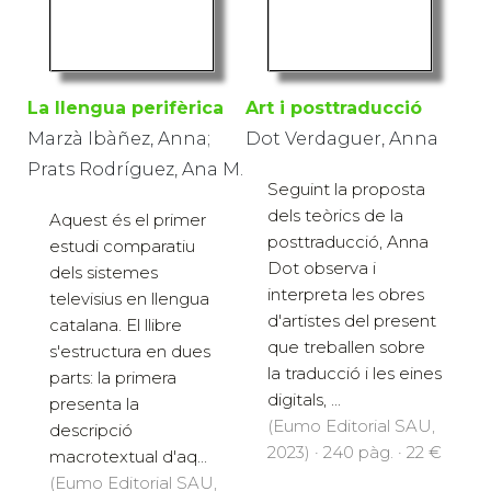
La llengua perifèrica
Art i posttraducció
Marzà Ibàñez, Anna;
Dot Verdaguer, Anna
Prats Rodríguez, Ana M.
Seguint la proposta
dels teòrics de la
Aquest és el primer
posttraducció, Anna
estudi comparatiu
Dot observa i
dels sistemes
interpreta les obres
televisius en llengua
d'artistes del present
catalana. El llibre
que treballen sobre
s'estructura en dues
la traducció i les eines
parts: la primera
digitals, ...
presenta la
(Eumo Editorial SAU,
descripció
2023) · 240 pàg. · 22 €
macrotextual d'aq...
(Eumo Editorial SAU,