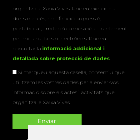
organitza la Xarxa Vives. Podeu exercir els
drets d’accés, rectificació, supressió,
portabilitat, limitació o oposició al tractament
per mitjans físics o electrònics. Podeu
consultar la
informació addicional i
detallada sobre protecció de dades
.
Si marqueu aquesta casella, consentiu que
utilitzem les vostres dades per a enviar-vos
informació sobre els actes i activitats que
organitza la Xarxa Vives.