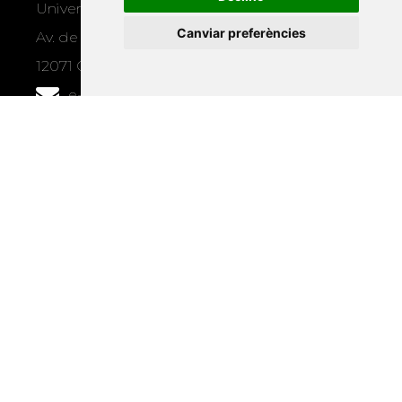
Universitat Jaume I, local 10
Canviar preferències
Av. de Vicent Sos Baynat, s/n
12071 Castelló de la Plana
e-buc@vives.org
+34 964 72 89 93
Amb el suport
de