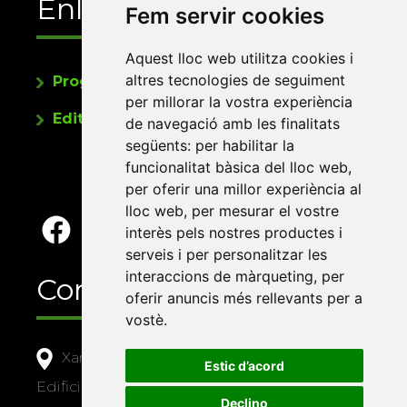
Enllaços
Fem servir cookies
Aquest lloc web utilitza cookies i
altres tecnologies de seguiment
Programa de publicacions
per millorar la vostra experiència
Editorials universitàries a Twitter
de navegació amb les finalitats
següents:
per habilitar la
funcionalitat bàsica del lloc web
,
per oferir una millor experiència al
lloc web
,
per mesurar el vostre
interès pels nostres productes i
serveis i per personalitzar les
interaccions de màrqueting
,
per
Contacte
oferir anuncis més rellevants per a
vostè
.
Xarxa Vives d'Universitats
Estic d’acord
Edifici Àgora
Declino