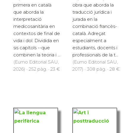
primera en català
obra que aborda la
que aborda la
traducció jurídica i
interpretació
jurada en la
medicosanitària en
combinació francès-
contextos de final de
català. Adreçat
vida i dol. Dividida en
especialment a
sis capítols --que
estudiants, docents i
combinen la teoria i ...
professionals de la t...
(Eumo Editorial SAU,
(Eumo Editorial SAU,
2026) · 252 pàg. · 23 €
2017) · 308 pàg. · 28 €