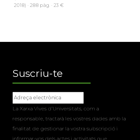
2018) · 288 pàg. · 23 €
Suscriu-te
La Xarxa Vives d’Universitats, com a
responsable, tractarà les vostres dades amb la
finalitat de gestionar la vostra subscripció i
informar-vos dels actes i activitats que