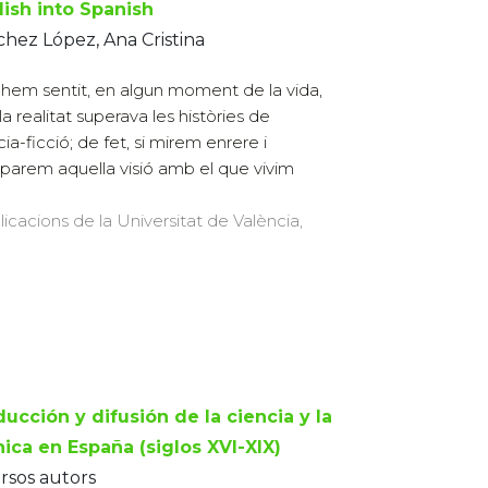
lish into Spanish
hez López, Ana Cristina
 hem sentit, en algun moment de la vida,
la realitat superava les històries de
cia-ficció; de fet, si mirem enrere i
arem aquella visió amb el que vivim
licacions de la Universitat de València,
ucción y difusión de la ciencia y la
nica en España (siglos XVI-XIX)
rsos autors