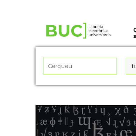
Actualitza les preferències de les cookies
To