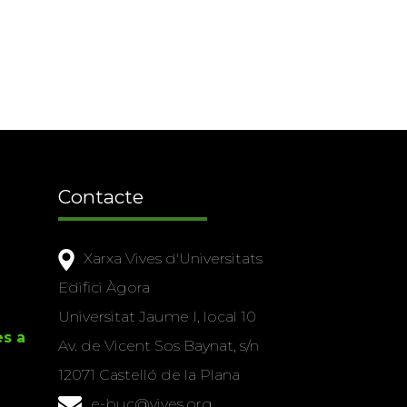
Contacte
Xarxa Vives d'Universitats
Edifici Àgora
Universitat Jaume I, local 10
es a
Av. de Vicent Sos Baynat, s/n
12071 Castelló de la Plana
e-buc@vives.org