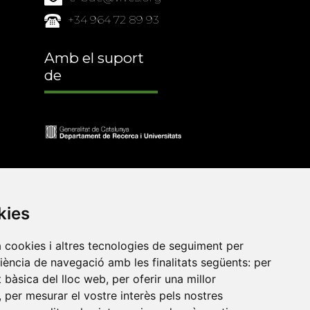
+34 964 72 89 93
Amb el suport
de
kies
a cookies i altres tecnologies de seguiment per
riència de navegació amb les finalitats següents:
per
at bàsica del lloc web
,
per oferir una millor
•
Universitat de Barcelona
•
Universitat CEU Cardenal
,
per mesurar el vostre interès pels nostres
itat Jaume I
•
Universitat de Lleida
•
Universitat Miguel