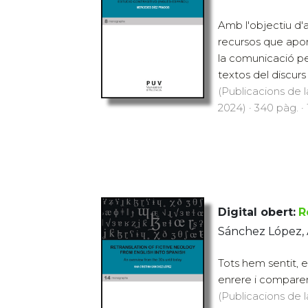
Amb l'objectiu d'a
recursos que apor
la comunicació pe
textos del discurs 
(Publicacions de l
2024) · 340 pàg. ·
Digital obert:
R
Sánchez López, 
Tots hem sentit, e
enrere i comparem
(Publicacions de l