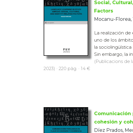
Social, Cultura
Factors
Mocanu-Florea, V
La realización de 
uno de los ámbit
la sociolingüístic
Sin embargo, la inv
(Publicacions de l
2023) · 220 pàg. · 14 €
Comunicación 
cohesión y coh
Díez Prados, Me