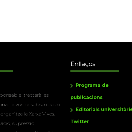
Enllaços
Programa de
ponsable, tractarà les
publicacions
nar la vostra subscripció i
Editorials universitàri
 organitza la Xarxa Vives.
Twitter
cació, supressió,