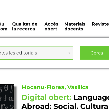
Qui
Qualitat de
Accés
Materials
Reviste
som
la recerca
obert
docents
Cerca
tes les editorials
Mocanu-Florea, Vasilica
Digital obert:
Language
Abroad: Social, Cultural