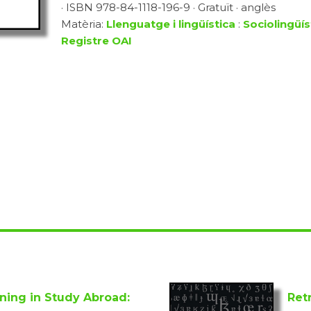
· ISBN 978-84-1118-196-9 · Gratuït · anglès
Matèria:
Llenguatge i lingüística
:
Sociolingüís
Registre OAI
ing in Study Abroad:
Ret