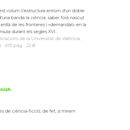
st volum s'estructura entorn d'un doble
 d'una banda la ciència, saber forà nascut
enllà de les fronteres i «demandat» en la
nsula durant els segles XVI...
licacions de la Universitat de València,
) · 470 pàg. · 22 €
anish
s de ciència-ficció; de fet, si mirem