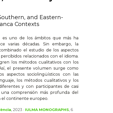
Southern, and Eastern-
ranca Contexts
ero es uno de los ámbitos que más ha
ace varias décadas. Sin embargo, la
 combinado el estudio de los aspectos
s percibidos relacionados con el idioma.
egren los métodos cualitativos con los
o. Así, el presente volumen surge como
s aspectos sociolingüísticos con las
nguaje, los métodos cualitativos y los
diferentes y con participantes de casi
ar una comprensión más profunda del
n el continente europeo.
lència
, 2023 ·
IULMA MONOGRAPHS
, 6