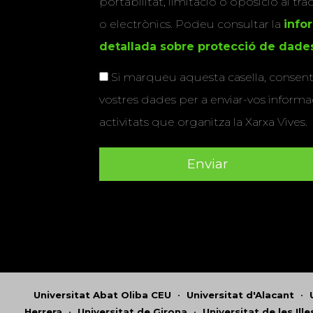
portabilitat, limitació o oposició al tr
o electrònics. Podeu consultar la
info
detallada sobre protecció de dade
Si marqueu aquesta casella, consenti
vostres dades per a enviar-vos informac
activitats que organitza la Xarxa Vives.
Universitat Abat Oliba CEU
•
Universitat d'Alacant
•
Herrera
•
Universitat de Girona
•
Universitat de les Ill