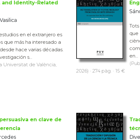
l, and Identity-Related
Eng
Sánc
asilica
Tots
que 
estudios en el extranjero es
cièn
os que más ha interesado a
comp
a desde hace varias décadas.
en...
estigación s...
(Pub
a Universitat de València,
2026) · 274 pàg. · 15 €
persuasiva en clave de
Trad
erencia
téc
rcedes
Dive