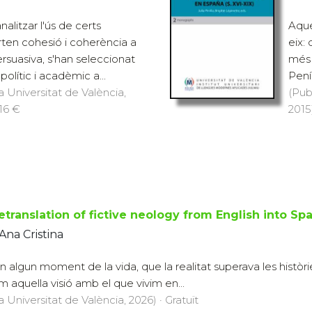
nalitzar l'ús de certs
Aque
ten cohesió i coherència a
eix:
rsuasiva, s'han seleccionat
més 
polític i acadèmic a...
Pení
a Universitat de València,
(Pub
 16 €
2015
etranslation of fictive neology from English into Sp
Ana Cristina
n algun moment de la vida, que la realitat superava les històrie
 aquella visió amb el que vivim en...
a Universitat de València, 2026) · Gratuït