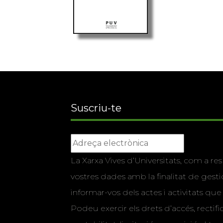
Suscriu-te
La Xarxa Vives d’Universitats, com a res
vostres dades amb la finalitat de gestio
informar-vos dels actes i activitats que
Podeu exercir els drets d’accés, rectifi