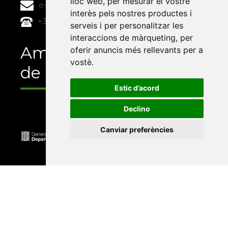
lloc web
,
per mesurar el vostre
e-buc@vives.org
interès pels nostres productes i
+34 964 72 89 93
serveis i per personalitzar les
interaccions de màrqueting
,
per
Amb el suport
oferir anuncis més rellevants per a
vostè
.
de
Estic d’acord
Declino
Canviar preferències
Universitat Abat Oliba CEU
•
Universitat d'Alacant
•
Universitat d'Andorra
•
Universitat Autònoma de