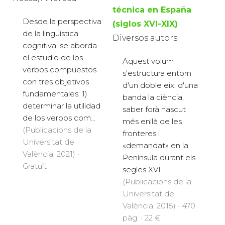
técnica en España
Desde la perspectiva
(siglos XVI-XIX)
de la lingüística
Diversos autors
cognitiva, se aborda
el estudio de los
Aquest volum
verbos compuestos
s'estructura entorn
con tres objetivos
d'un doble eix: d'una
fundamentales: 1)
banda la ciència,
determinar la utilidad
saber forà nascut
de los verbos com...
més enllà de les
(Publicacions de la
fronteres i
Universitat de
«demandat» en la
València, 2021) ·
Península durant els
Gratuït
segles XVI...
(Publicacions de la
Universitat de
València, 2015) · 470
pàg. · 22 €