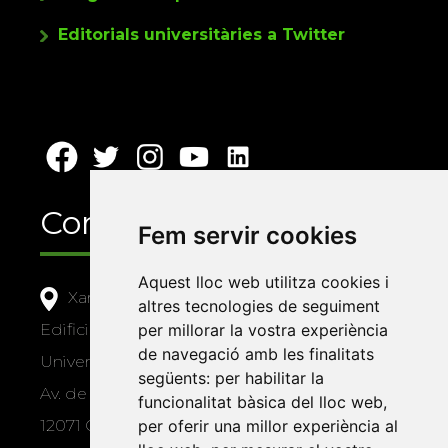
Editorials universitàries a Twitter
Contacte
Fem servir cookies
Aquest lloc web utilitza cookies i
Xarxa Vives d'Universitats
altres tecnologies de seguiment
per millorar la vostra experiència
Edifici Àgora
de navegació amb les finalitats
Universitat Jaume I, local 10
següents:
per habilitar la
Av. de Vicent Sos Baynat, s/n
funcionalitat bàsica del lloc web
,
per oferir una millor experiència al
12071 Castelló de la Plana