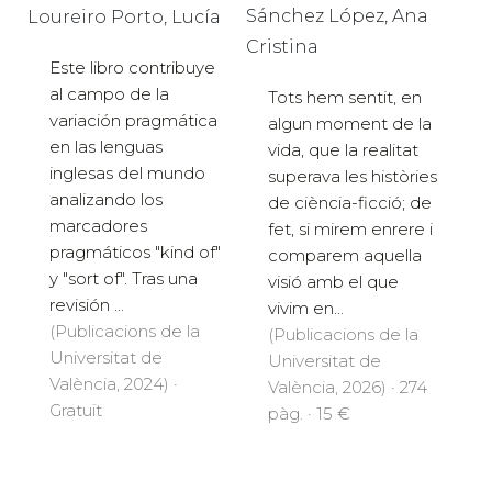
Sánchez López, Ana
Loureiro Porto, Lucía
Cristina
Este libro contribuye
al campo de la
Tots hem sentit, en
variación pragmática
algun moment de la
en las lenguas
vida, que la realitat
inglesas del mundo
superava les històries
analizando los
de ciència-ficció; de
marcadores
fet, si mirem enrere i
pragmáticos "kind of"
comparem aquella
y "sort of". Tras una
visió amb el que
revisión ...
vivim en...
(Publicacions de la
(Publicacions de la
Universitat de
Universitat de
València, 2024) ·
València, 2026) · 274
Gratuït
pàg. · 15 €