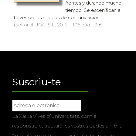
frentes y durando mucho
tiempo. Se escenifican a
través de los medios de comunicación, ...
(Editorial UOC, S.L., 2015) · 106 pàg. · 9 €
Suscriu-te
La Xarxa Vives d’Universitats, com a
responsable, tractarà les vostres dades amb la
finalitat de gestionar la vostra subscripció i