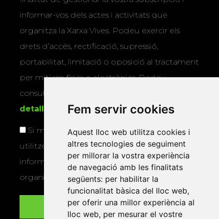
informar-vos dels actes i activitats que
organitza la Xarxa Vives. Podeu exercir els
drets d’accés, rectificació, supressió,
portabilitat, limitació o oposició al tractament
per mitjans físics o electrònics. Podeu
consultar la
informació addicional i
Fem servir cookies
detallada sobre protecció de dades
.
Si marqueu aquesta casella, consentiu que
Aquest lloc web utilitza cookies i
altres tecnologies de seguiment
utilitzem les vostres dades per a enviar-vos
per millorar la vostra experiència
informació sobre els actes i activitats que
de navegació amb les finalitats
organitza la Xarxa Vives.
següents:
per habilitar la
funcionalitat bàsica del lloc web
,
per oferir una millor experiència al
lloc web
,
per mesurar el vostre