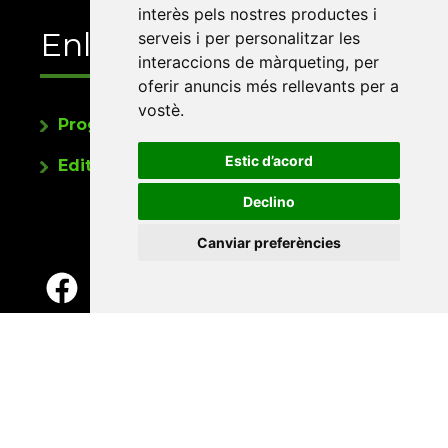
interès pels nostres productes i
Enllaços
serveis i per personalitzar les
interaccions de màrqueting
,
per
oferir anuncis més rellevants per a
vostè
.
Programa de publicacions
Estic d’acord
Editorials universitàries a Twitter
Declino
Canviar preferències
Contacte
Xarxa Vives d'Universitats