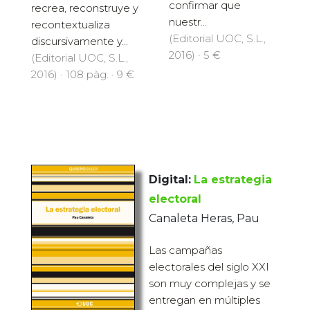
confirmar que
recrea, reconstruye y
nuestr...
recontextualiza
(Editorial UOC, S.L.,
discursivamente y...
2016) · 5 €
(Editorial UOC, S.L.,
2016) · 108 pàg. · 9 €
Digital:
La estrategia
electoral
Canaleta Heras, Pau
Las campañas
electorales del siglo XXI
son muy complejas y se
entregan en múltiples