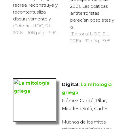
recrea, reconstruye y
2001. Las políticas
recontextualiza
antiterroristas
discursivamente y...
parecían obsoletas y
(Editorial UOC, S.L.,
a...
2016) · 108 pàg. · 5 €
(Editorial UOC, S.L.,
2015) · 92 pàg. · 9 €
Digital:
La mitología
griega
Gómez Cardó, Pilar;
Miralles i Solà, Carles
Muchos de los mitos
griegos continúan vivos