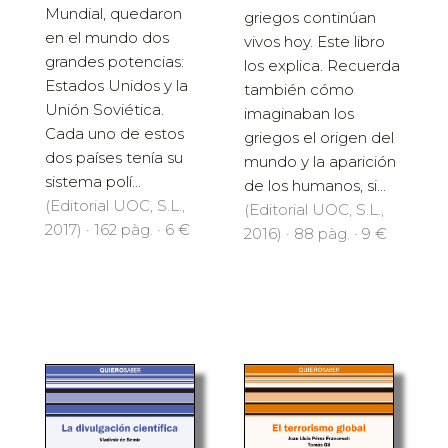
Mundial, quedaron
griegos continúan
en el mundo dos
vivos hoy. Este libro
grandes potencias:
los explica. Recuerda
Estados Unidos y la
también cómo
Unión Soviética.
imaginaban los
Cada uno de estos
griegos el origen del
dos países tenía su
mundo y la aparición
sistema polí...
de los humanos, si...
(Editorial UOC, S.L.,
(Editorial UOC, S.L.,
2017) · 162 pàg. · 6 €
2016) · 88 pàg. · 9 €