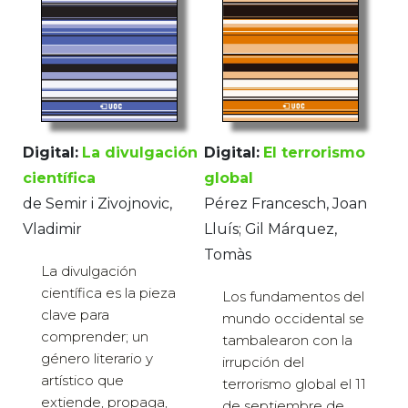
Digital:
La divulgación
Digital:
El terrorismo
científica
global
de Semir i Zivojnovic,
Pérez Francesch, Joan
Vladimir
Lluís; Gil Márquez,
Tomàs
La divulgación
científica es la pieza
Los fundamentos del
clave para
mundo occidental se
comprender; un
tambalearon con la
género literario y
irrupción del
artístico que
terrorismo global el 11
extiende, propaga,
de septiembre de