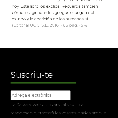
hoy. Este libro los explica. Recuerda también
cómo imaginaban los griegos el origen del
mundo y la aparición de los humanos, si...
(Editorial UOC, S.L., 2016) · 88 pàg. · 5 €
Suscriu-te
La Xarxa Vives d’Universitats, com a
responsable, tractarà les vostres dades amb la