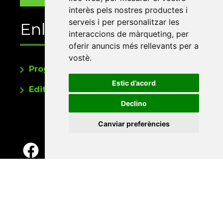
interès pels nostres productes i
serveis i per personalitzar les
Enllaços
interaccions de màrqueting
,
per
oferir anuncis més rellevants per a
vostè
.
Programa de publicacions
Estic d’acord
Editorials universitàries a Twitter
Declino
Canviar preferències
Contacte
Xarxa Vives d'Universitats