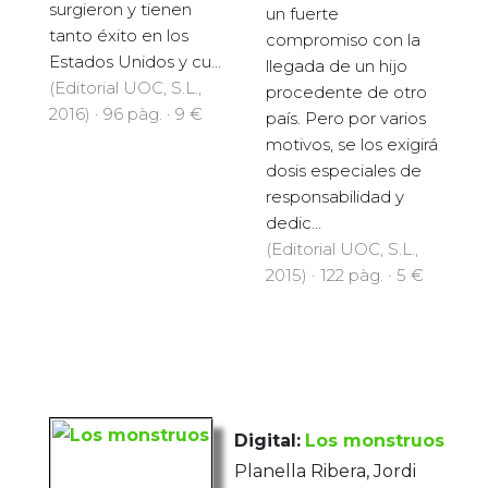
surgieron y tienen
un fuerte
tanto éxito en los
compromiso con la
Estados Unidos y cu...
llegada de un hijo
(Editorial UOC, S.L.,
procedente de otro
2016) · 96 pàg. · 9 €
país. Pero por varios
motivos, se los exigirá
dosis especiales de
responsabilidad y
dedic...
(Editorial UOC, S.L.,
2015) · 122 pàg. · 5 €
Digital:
Los monstruos
Planella Ribera, Jordi