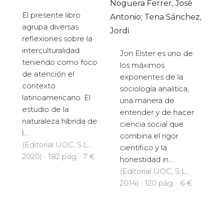
Noguera Ferrer, José
El presente libro
Antonio; Tena Sánchez,
agrupa diversas
Jordi
reflexiones sobre la
interculturalidad
Jon Elster es uno de
teniendo como foco
los máximos
de atención el
exponentes de la
contexto
sociología analítica,
latinoamericano. El
una manera de
estudio de la
entender y de hacer
naturaleza híbrida de
ciencia social que
l...
combina el rigor
(Editorial UOC, S.L.,
científico y la
2020) · 182 pàg. · 7 €
honestidad in...
(Editorial UOC, S.L.,
2014) · 120 pàg. · 6 €