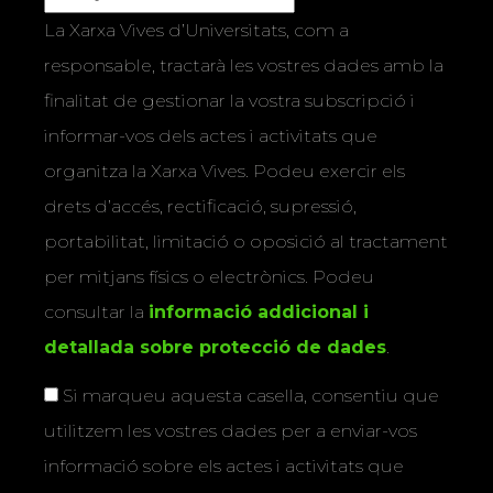
La Xarxa Vives d’Universitats, com a
responsable, tractarà les vostres dades amb la
finalitat de gestionar la vostra subscripció i
informar-vos dels actes i activitats que
organitza la Xarxa Vives. Podeu exercir els
drets d’accés, rectificació, supressió,
portabilitat, limitació o oposició al tractament
per mitjans físics o electrònics. Podeu
consultar la
informació addicional i
detallada sobre protecció de dades
.
Si marqueu aquesta casella, consentiu que
utilitzem les vostres dades per a enviar-vos
informació sobre els actes i activitats que