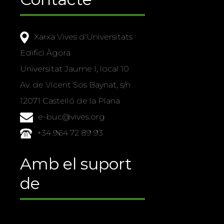
Xarxa Vives d'Universitats
Edifici Àgora
Universitat Jaume I, local 10
Av. de Vicent Sos Baynat, s/n
12071 Castelló de la Plana
e-buc@vives.org
+34 964 72 89 93
Amb el suport
de