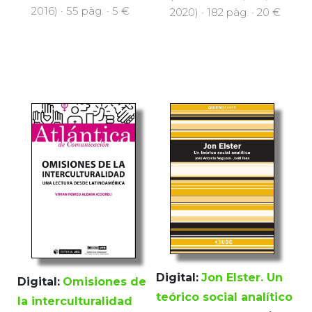
2016) · 55 pàg. · 5 €
2020) · 182 pàg. · 20 €
Digital:
Jon Elster. Un
Digital:
Omisiones de
teórico social analítico
la interculturalidad