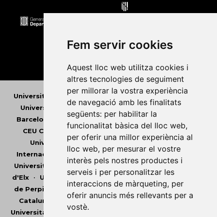
Fem servir cookies
Aquest lloc web utilitza cookies i
altres tecnologies de seguiment
per millorar la vostra experiència
Universitat Abat Oliba CEU
•
Universitat d'Alacant
•
de navegació amb les finalitats
Universitat d'Andorra
•
Universitat Autònoma de
següents:
per habilitar la
Barcelona
•
Universitat de Barcelona
•
Universitat
funcionalitat bàsica del lloc web
,
CEU Cardenal Herrera
•
Universitat de Girona
•
per oferir una millor experiència al
Universitat de les Illes Balears
•
Universitat
lloc web
,
per mesurar el vostre
Internacional de Catalunya
•
Universitat Jaume I
•
interès pels nostres productes i
Universitat de Lleida
•
Universitat Miguel Hernández
serveis i per personalitzar les
d'Elx
•
Universitat Oberta de Catalunya
•
Universitat
interaccions de màrqueting
,
per
de Perpinyà Via Domitia
•
Universitat Politècnica de
oferir anuncis més rellevants per a
Catalunya
•
Universitat Politècnica de València
•
vostè
.
Universitat Pompeu Fabra
•
Universitat Ramon Llull
•