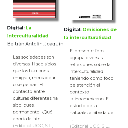
Digital:
La
Digital:
Omisiones de
interculturalidad
la interculturalidad
Beltrán Antolín, Joaquín
El presente libro
Las sociedades son
agrupa diversas
diversas. Hace siglos
reflexiones sobre la
que los humanos
interculturalidad
emigran, mercadean
teniendo como foco
o se pelean. El
de atención el
contacto entre
contexto
culturas diferentes ha
latinoamericano. El
sido, pues,
estudio de la
permanente. ¿Qué
naturaleza híbrida de
aporta la inte...
l...
(Editorial UOC, S.L.,
(Editorial UOC, S.L.,