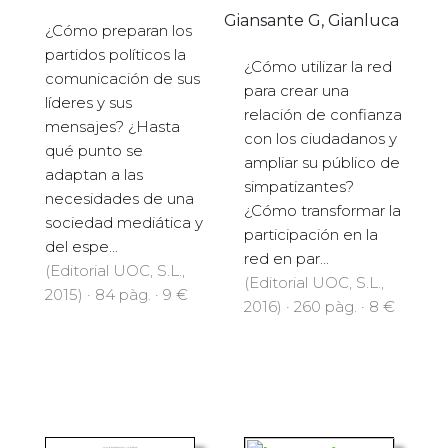
Giansante G, Gianluca
¿Cómo preparan los
partidos políticos la
¿Cómo utilizar la red
comunicación de sus
para crear una
líderes y sus
relación de confianza
mensajes? ¿Hasta
con los ciudadanos y
qué punto se
ampliar su público de
adaptan a las
simpatizantes?
necesidades de una
¿Cómo transformar la
sociedad mediática y
participación en la
del espe...
red en par...
(Editorial UOC, S.L.,
(Editorial UOC, S.L.,
2015) · 84 pàg. · 9 €
2016) · 260 pàg. · 8 €