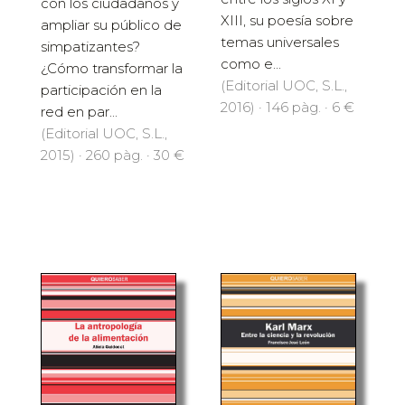
con los ciudadanos y
XIII, su poesía sobre
ampliar su público de
temas universales
simpatizantes?
como e...
¿Cómo transformar la
(Editorial UOC, S.L.,
participación en la
2016) · 146 pàg. · 6 €
red en par...
(Editorial UOC, S.L.,
2015) · 260 pàg. · 30 €