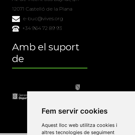
12071 Castelló de la Plana
e-buc@vives.org
+34 964 72 89 93
Amb el suport
de
Fem servir cookies
Aquest lloc web utilitza cookies i
altres tecnologies de seguiment