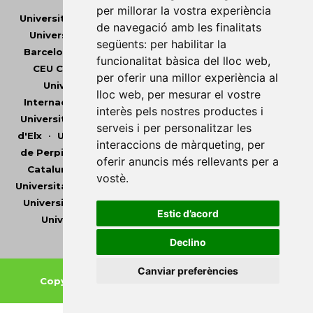
per millorar la vostra experiència
Universitat Abat Oliba CEU
•
Universitat d'Alacant
•
de navegació amb les finalitats
Universitat d'Andorra
•
Universitat Autònoma de
següents:
per habilitar la
Barcelona
•
Universitat de Barcelona
•
Universitat
funcionalitat bàsica del lloc web
,
CEU Cardenal Herrera
•
Universitat de Girona
•
per oferir una millor experiència al
Universitat de les Illes Balears
•
Universitat
lloc web
,
per mesurar el vostre
Internacional de Catalunya
•
Universitat Jaume I
•
interès pels nostres productes i
Universitat de Lleida
•
Universitat Miguel Hernández
serveis i per personalitzar les
d'Elx
•
Universitat Oberta de Catalunya
•
Universitat
interaccions de màrqueting
,
per
de Perpinyà Via Domitia
•
Universitat Politècnica de
oferir anuncis més rellevants per a
Catalunya
•
Universitat Politècnica de València
•
vostè
.
Universitat Pompeu Fabra
•
Universitat Ramon Llull
•
Universitat Rovira i Virgili
•
Universitat de Sàsser
•
Estic d’acord
Universitat de València
•
Universitat de Vic -
Universitat Central de Catalunya
Declino
Canviar preferències
Copyright © 2026
-
Xarxa Vives d'Universitats