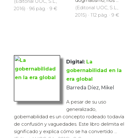
dogmatismo, nos ...
(Editorial UOC, S.L.,
(Editorial UOC, S.L.,
2016) · 96 pàg. · 9 €
2015) · 112 pàg. · 9 €
Digital:
La
gobernabilidad en la
era global
Barreda Díez, Mikel
A pesar de su uso
generalizado,
gobernabilidad es un concepto rodeado todavía
de confusión y vaguedades. Este libro delimita el
significado y explica cómo se ha convertido ...