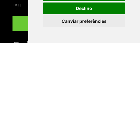
organitza la Xarxa Vives.
Declino
Canviar preferències
Enllaços
Programa de publicacions
Editorials universitàries a Twitter