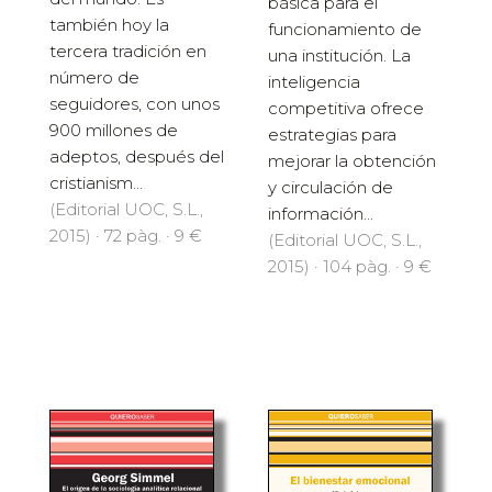
básica para el
también hoy la
funcionamiento de
tercera tradición en
una institución. La
número de
inteligencia
seguidores, con unos
competitiva ofrece
900 millones de
estrategias para
adeptos, después del
mejorar la obtención
cristianism...
y circulación de
(Editorial UOC, S.L.,
información...
2015) · 72 pàg. · 9 €
(Editorial UOC, S.L.,
2015) · 104 pàg. · 9 €