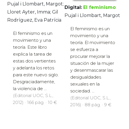
Pujal i Llombart, Margot;
Digital:
El feminismo
Lloret Ayter, Imma; Gil
Pujal i Llombart, Margot
Rodríguez, Eva Patrícia
El feminismo es un
El feminismo es un
movimiento y una
movimiento y una
teoría. El movimiento
teoría. Este libro
se esfuerza a
explica la tarea de
procurar mejorar la
estas dos vertientes
situación de la mujer
y adelanta los retos
y desenmascarar las
para este nuevo siglo.
desigualdades
Desgraciadamente,
sexuales en la
la violencia de ...
sociedad. ...
(Editorial UOC, S.L.,
(Editorial UOC, S.L.,
2012) · 166 pàg. · 10 €
2016) · 88 pàg. · 9 €