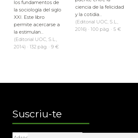
los fundamentos de
ciencia de la felicidad
la sociología del siglo
y la cotidia...
XXI. Este libro
(Editorial UOC, S.L.,
permite acercarse a
2016) · 100 pàg. · 5 €
la estimulan...
(Editorial UOC, S.L.,
2014) · 132 pàg. · 9 €
Suscriu-te