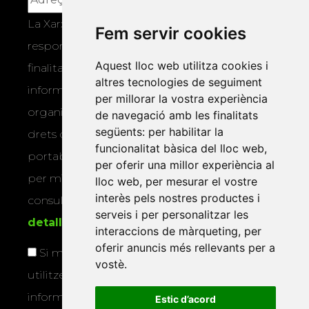
La Xarxa Vives d’Universitats, com a
Fem servir cookies
responsable, tractarà les vostres dades amb la
Aquest lloc web utilitza cookies i
finalitat de gestionar la vostra subscripció i
altres tecnologies de seguiment
informar-vos dels actes i activitats que
per millorar la vostra experiència
organitza la Xarxa Vives. Podeu exercir els
de navegació amb les finalitats
següents:
per habilitar la
drets d’accés, rectificació, supressió,
funcionalitat bàsica del lloc web
,
portabilitat, limitació o oposició al tractament
per oferir una millor experiència al
per mitjans físics o electrònics. Podeu
lloc web
,
per mesurar el vostre
interès pels nostres productes i
consultar la
informació addicional i
serveis i per personalitzar les
detallada sobre protecció de dades
.
interaccions de màrqueting
,
per
oferir anuncis més rellevants per a
Si marqueu aquesta casella, consentiu que
vostè
.
utilitzem les vostres dades per a enviar-vos
informació sobre els actes i activitats que
Estic d’acord