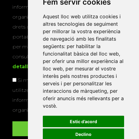
Fem servir cookies
informar-vos dels actes i activitats que
Aquest lloc web utilitza cookies i
organitza la Xarxa Vives. Podeu exercir els
altres tecnologies de seguiment
drets d’accés, rectificació, supressió,
per millorar la vostra experiència
portabilitat, limitació o oposició al tractament
de navegació amb les finalitats
següents:
per habilitar la
per mitjans físics o electrònics. Podeu
funcionalitat bàsica del lloc web
,
consultar la
informació addicional i
per oferir una millor experiència al
detallada sobre protecció de dades
.
lloc web
,
per mesurar el vostre
interès pels nostres productes i
Si marqueu aquesta casella, consentiu que
serveis i per personalitzar les
utilitzem les vostres dades per a enviar-vos
interaccions de màrqueting
,
per
oferir anuncis més rellevants per a
informació sobre els actes i activitats que
vostè
.
organitza la Xarxa Vives.
Estic d’acord
Declino