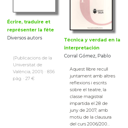
Écrire, traduire et
représenter la fête
Diversos autors
Técnica y verdad en la
interpretación
Corral Gómez, Pablo
(Publicacions de la
Universitat de
Aquest llibre recull
València, 2001) · 836
juntament amb altres
pàg. · 27 €
reflexions i escrits
sobre el teatre, la
classe magistral
impartida el 28 de
juny de 2007, amb
motiu de la clausura
del curs 2006/200...