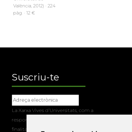
València, 2012) · 224
pàg. · 12 €
Suscriu-te
La Xarxa Vives d’Universitats, com a
responsable, tractarà les vostres dades amb la
finalitat de gestionar la vostra subscripció i