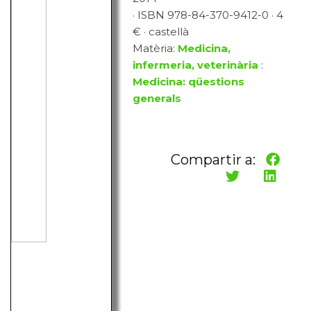
· ISBN 978-84-370-9412-0 · 4
€ · castellà
Matèria:
Medicina,
infermeria, veterinària
:
Medicina: qüestions
generals
Compartir a: