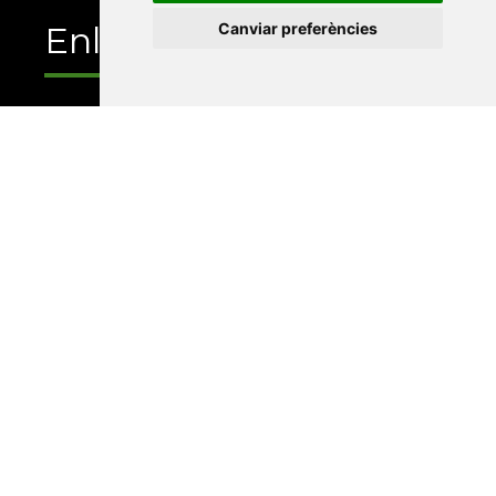
Canviar preferències
Enllaços
Programa de publicacions
Editorials universitàries a Twitter
Contacte
Xarxa Vives d'Universitats