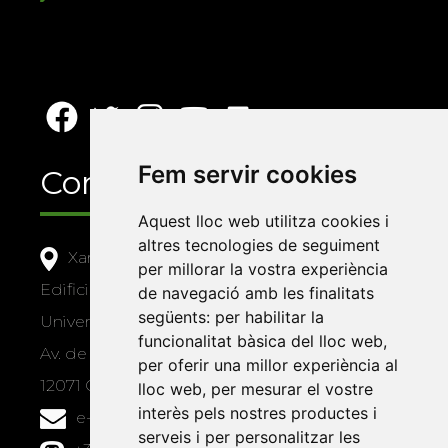
Fem servir cookies
Contacte
Aquest lloc web utilitza cookies i
altres tecnologies de seguiment
Xarxa Vives d'Universitats
per millorar la vostra experiència
Edifici Àgora
de navegació amb les finalitats
següents:
per habilitar la
Universitat Jaume I, local 10
funcionalitat bàsica del lloc web
,
Av. de Vicent Sos Baynat, s/n
per oferir una millor experiència al
12071 Castelló de la Plana
lloc web
,
per mesurar el vostre
interès pels nostres productes i
e-buc@vives.org
serveis i per personalitzar les