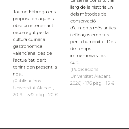
La sal ha constituït al
llarg de la història un
Jaume Fàbrega ens
dels mètodes de
proposa en aquesta
conservació
obra un interessant
d'aliments més antics
recorregut per la
i eficaços emprats
cultura culinària i
per la humanitat. Des
gastronòmica
de temps
valenciana, des de
immemorials, les
l'actualitat, però
cult...
tenint ben present la
(Publicacions
nos...
Universitat Alacant,
(Publicacions
2026) · 176 pàg. · 15 €
Universitat Alacant,
2019) · 532 pàg. · 20 €