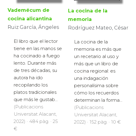
Vademécum de
La cocina de la
cocina alicantina
memoria
Ruiz García, Ángeles
Rodríguez Mateo, César
El libro que el lector
La cocina de la
tiene en las manos se
memoria es más que
ha cocinado a fuego
un recetario al uso y
lento. Durante más
más que un libro de
de tres décadas, su
cocina regional: es
autora ha ido
una indagación
recopilando los
personalísima sobre
platos tradicionales
cómo los recuerdos
que más le gustab...
determinan la forma...
(Publicacions
(Publicacions
Universitat Alacant,
Universitat Alacant,
2022) · 484 pàg. · 25
2022) · 152 pàg. · 10 €
€