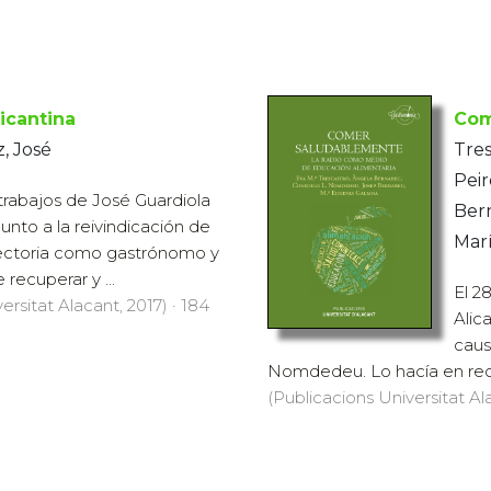
icantina
Com
z, José
Tres
Pei
 trabajos de José Guardiola
Bern
junto a la reivindicación de
Mar
ayectoria como gastrónomo y
e recuperar y ...
El 2
ersitat Alacant, 2017) · 184
Alic
caus
Nomdedeu. Lo hacía en reco
(Publicacions Universitat Ala