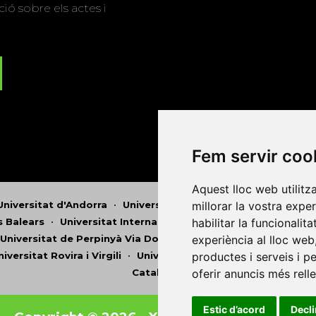
ió sobre els actes i
Fem servir coo
Aquest lloc web utilitz
millorar la vostra expe
Universitat d'Andorra
•
Universitat Autònoma de Barcelona
habilitar la funcionalit
es Balears
•
Universitat Internacional de Catalunya
•
Univers
experiència al lloc web
Universitat de Perpinyà Via Domitia
•
Universitat Politècni
productes i serveis i p
niversitat Rovira i Virgili
•
Universitat de Sàsser
•
Universita
oferir anuncis més rell
Catalunya
Estic d’acord
Decl