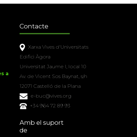
Contacte
Xarxa Vives d'Universitats
Edifici Àgora
Universitat Jaume I, local 10
es a
Av. de Vicent Sos Baynat, s/n
12071 Castelló de la Plana
e-buc@vives.org
+34 964 72 89 93
Amb el suport
de