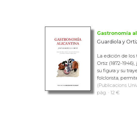
Gastronomía al
Guardiola y Orti
La edición de los
Ortiz (1872-1946), 
su figura y su tr
folclorista, permit
(Publicacions Univ
pàg. · 12 €