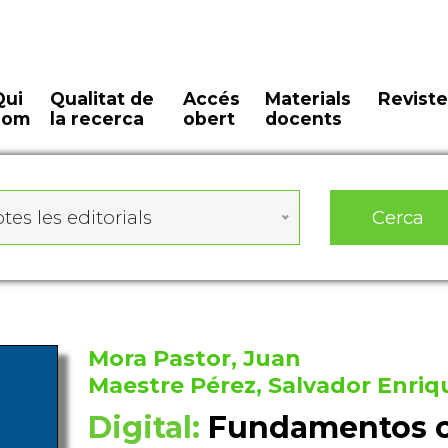
Qui
Qualitat de
Accés
Materials
Reviste
som
la recerca
obert
docents
Cerca
tes les editorials
Mora Pastor, Juan
Maestre Pérez, Salvador Enriq
Digital:
Fundamentos ci