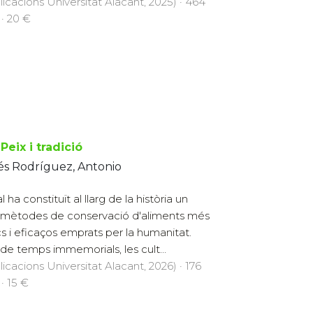
licacions Universitat Alacant, 2025) · 464
 · 20 €
 Peix i tradició
és Rodríguez, Antonio
l ha constituït al llarg de la història un
 mètodes de conservació d'aliments més
cs i eficaços emprats per la humanitat.
de temps immemorials, les cult...
licacions Universitat Alacant, 2026) · 176
 · 15 €