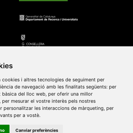
kies
a cookies i altres tecnologies de seguiment per
riència de navegació amb les finalitats següents:
per
•
Universitat de Barcelona
•
Universitat CEU Cardenal
at bàsica del lloc web
,
per oferir una millor
itat Jaume I
•
Universitat de Lleida
•
Universitat Miguel
,
per mesurar el vostre interès pels nostres
ca de Catalunya
•
Universitat Politècnica de València
•
er personalitzar les interaccions de màrqueting
,
per
t de València
•
Universitat de Vic - Universitat Central de
evants per a vostè
.
ino
Canviar preferències