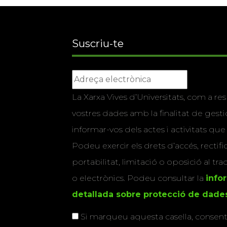
Suscriu-te
La Xarxa Vives d’Universitats, com a res
vostres dades amb la finalitat de gestio
informar-vos dels actes i activitats que
Podeu exercir els drets d’accés, rectifi
portabilitat, limitació o oposició al tr
o electrònics. Podeu consultar la
info
detallada sobre protecció de dade
Si marqueu aquesta casella, consenti