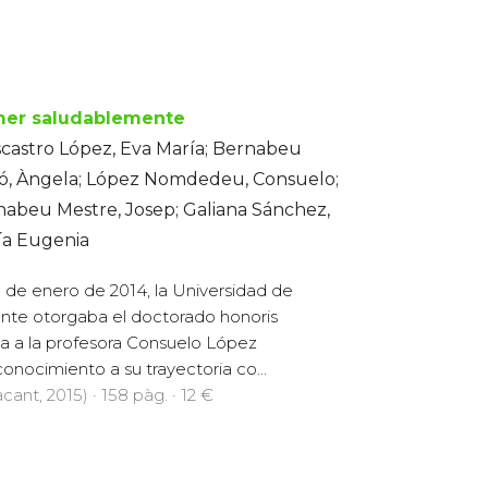
er saludablemente
castro López, Eva María; Bernabeu
ró, Àngela; López Nomdedeu, Consuelo;
abeu Mestre, Josep; Galiana Sánchez,
ía Eugenia
8 de enero de 2014, la Universidad de
ante otorgaba el doctorado honoris
a a la profesora Consuelo López
nocimiento a su trayectoria co...
cant, 2015) · 158 pàg. · 12 €