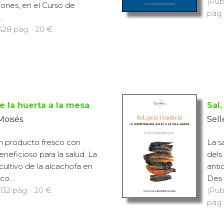
(Pub
iones, en el Curso de
pàg.
.
428 pàg. · 20 €
e la huerta a la mesa
Sal,
Moisés
Sell
n producto fresco con
La sa
eneficioso para la salud. La
dels
cultivo de la alcachofa en
anti
o...
Des 
132 pàg. · 20 €
(Pub
pàg.