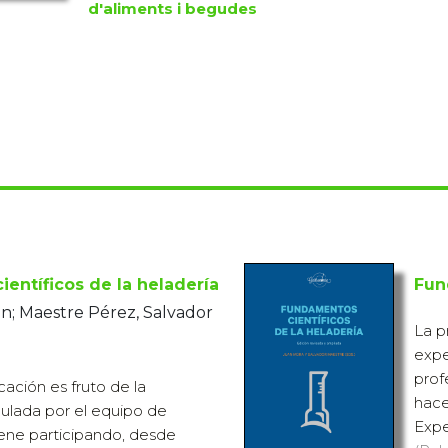
d'aliments i begudes
entíficos de la heladería
Fun
an; Maestre Pérez, Salvador
La p
expe
prof
cación es fruto de la
hace
ulada por el equipo de
Expe
ene participando, desde