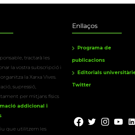
Enllaços
Programa de
ponsable, tractarà les
publicacions
nar la vostra subscripció i
Editorials universitàri
 organitza la Xarxa Vives.
Twitter
cació, supressió,
actament per mitjans físics
rmació addicional i
s
.
u que utilitzem les