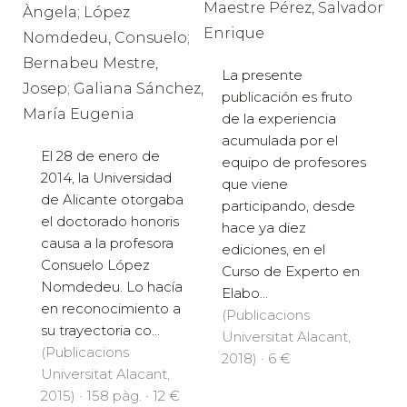
Maestre Pérez, Salvador
Àngela; López
Enrique
Nomdedeu, Consuelo;
Bernabeu Mestre,
La presente
Josep; Galiana Sánchez,
publicación es fruto
María Eugenia
de la experiencia
acumulada por el
El 28 de enero de
equipo de profesores
2014, la Universidad
que viene
de Alicante otorgaba
participando, desde
el doctorado honoris
hace ya diez
causa a la profesora
ediciones, en el
Consuelo López
Curso de Experto en
Nomdedeu. Lo hacía
Elabo...
en reconocimiento a
(Publicacions
su trayectoria co...
Universitat Alacant,
(Publicacions
2018) · 6 €
Universitat Alacant,
2015) · 158 pàg. · 12 €