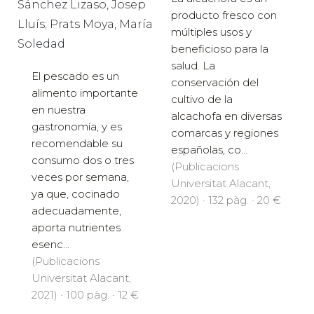
Sánchez Lizaso, Josep
producto fresco con
Lluís; Prats Moya, María
múltiples usos y
Soledad
beneficioso para la
salud. La
El pescado es un
conservación del
alimento importante
cultivo de la
en nuestra
alcachofa en diversas
gastronomía, y es
comarcas y regiones
recomendable su
españolas, co...
consumo dos o tres
(Publicacions
veces por semana,
Universitat Alacant,
ya que, cocinado
2020) · 132 pàg. · 20 €
adecuadamente,
aporta nutrientes
esenc...
(Publicacions
Universitat Alacant,
2021) · 100 pàg. · 12 €