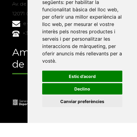
següents:
per habilitar la
Av. de Vicent Sos Baynat, s/n
funcionalitat bàsica del lloc web
,
12071 Castelló de la Plana
per oferir una millor experiència al
e-buc@vives.org
lloc web
,
per mesurar el vostre
interès pels nostres productes i
+34 964 72 89 93
serveis i per personalitzar les
interaccions de màrqueting
,
per
Amb el suport
oferir anuncis més rellevants per a
vostè
.
de
Estic d’acord
Declino
Canviar preferències