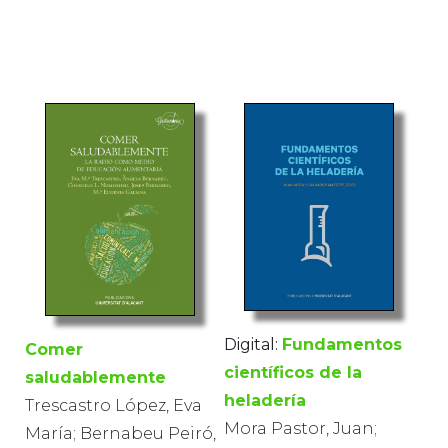
Digital:
Fundamentos
Comer
científicos de la
saludablemente
heladería
Trescastro López, Eva
Mora Pastor, Juan;
María; Bernabeu Peiró,