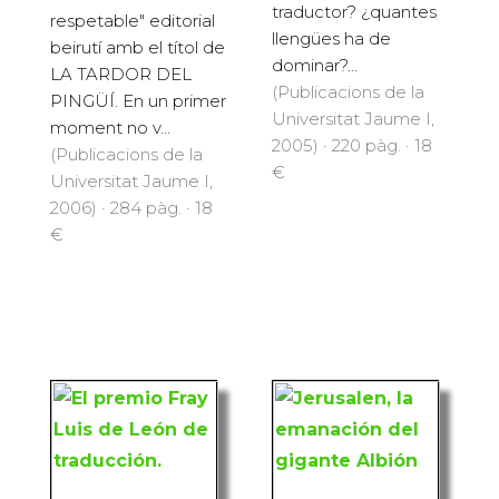
traductor? ¿quantes
respetable" editorial
llengües ha de
beirutí amb el títol de
dominar?...
LA TARDOR DEL
(Publicacions de la
PINGÜÍ. En un primer
Universitat Jaume I,
moment no v...
2005) · 220 pàg. · 18
(Publicacions de la
€
Universitat Jaume I,
2006) · 284 pàg. · 18
€