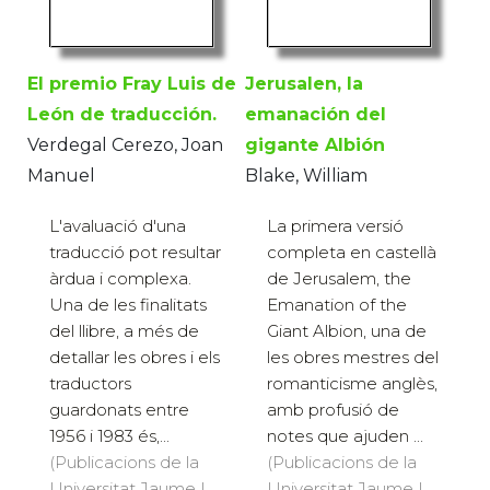
El premio Fray Luis de
Jerusalen, la
León de traducción.
emanación del
Verdegal Cerezo, Joan
gigante Albión
Manuel
Blake, William
L'avaluació d'una
La primera versió
traducció pot resultar
completa en castellà
àrdua i complexa.
de Jerusalem, the
Una de les finalitats
Emanation of the
del llibre, a més de
Giant Albion, una de
detallar les obres i els
les obres mestres del
traductors
romanticisme anglès,
guardonats entre
amb profusió de
1956 i 1983 és,...
notes que ajuden ...
(Publicacions de la
(Publicacions de la
Universitat Jaume I,
Universitat Jaume I,