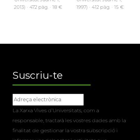
2013) · 472 pàg. · 18 €
1997) · 412 pàg. · 15 €
Suscriu-te
La Xarxa Vives d’Universitats, com a
responsable, tractarà les vostres dades amb la
finalitat de gestionar la vostra subscripció i