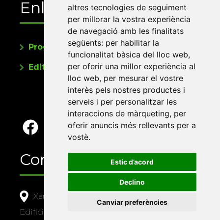
Enllaços
altres tecnologies de seguiment
per millorar la vostra experiència
de navegació amb les finalitats
següents:
per habilitar la
Programa de publicacions
funcionalitat bàsica del lloc web
,
per oferir una millor experiència al
Editorials universitàries a Twitter
lloc web
,
per mesurar el vostre
interès pels nostres productes i
serveis i per personalitzar les
interaccions de màrqueting
,
per
oferir anuncis més rellevants per a
vostè
.
Contacte
Estic d’acord
Declino
Xarxa Vives d'Universitats
Canviar preferències
Edifici Àgora