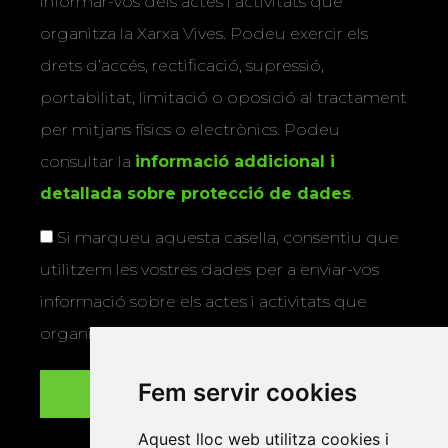
informar-vos dels actes i activitats que
organitza la Xarxa Vives. Podeu exercir els
drets d’accés, rectificació, supressió,
portabilitat, limitació o oposició al tractament
per mitjans físics o electrònics. Podeu
consultar la
informació addicional i
detallada sobre protecció de dades
.
Si marqueu aquesta casella, consentiu que
utilitzem les vostres dades per a enviar-vos
informació sobre els actes i activitats que
organitza la Xarxa Vives.
Fem servir cookies
Aquest lloc web utilitza cookies i