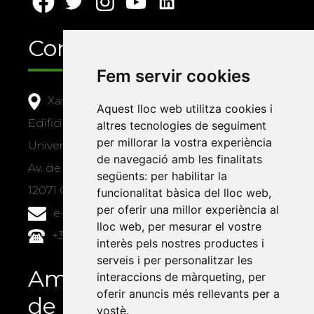
Contacte
Fem servir cookies
Xarxa Vives d'Universitats
Aquest lloc web utilitza cookies i
Edifici Àgora
altres tecnologies de seguiment
per millorar la vostra experiència
Universitat Jaume I, local 10
de navegació amb les finalitats
Av. de Vicent Sos Baynat, s/n
següents:
per habilitar la
12071 Castelló de la Plana
funcionalitat bàsica del lloc web
,
per oferir una millor experiència al
e-buc@vives.org
lloc web
,
per mesurar el vostre
+34 964 72 89 93
interès pels nostres productes i
serveis i per personalitzar les
Amb el suport
interaccions de màrqueting
,
per
oferir anuncis més rellevants per a
de
vostè
.