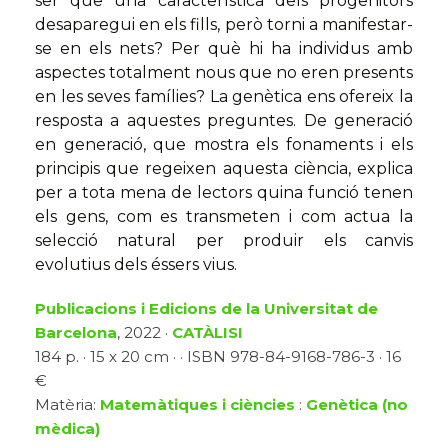
ser que una característica dels progenitors
desaparegui en els fills, però torni a manifestar-
se en els nets? Per què hi ha individus amb
aspectes totalment nous que no eren presents
en les seves famílies? La genètica ens ofereix la
resposta a aquestes preguntes. De generació
en generació, que mostra els fonaments i els
principis que regeixen aquesta ciència, explica
per a tota mena de lectors quina funció tenen
els gens, com es transmeten i com actua la
selecció natural per produir els canvis
evolutius dels éssers vius.
Publicacions i Edicions de la Universitat de
Barcelona
, 2022 ·
CATÀLISI
184 p. · 15 x 20 cm · · ISBN 978-84-9168-786-3 · 16
€
Matèria:
Matemàtiques i ciències
:
Genètica (no
mèdica)