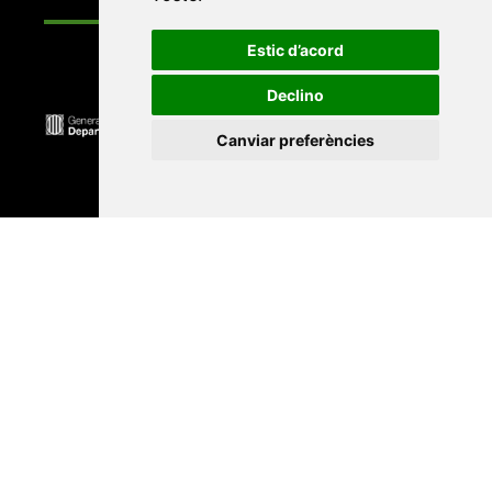
Estic d’acord
Declino
Canviar preferències
Universitat Abat Oliba CEU
•
Universitat d'Alacant
•
Universitat d'Andorra
•
Universitat Autònoma de
Barcelona
•
Universitat de Barcelona
•
Universitat
CEU Cardenal Herrera
•
Universitat de Girona
•
Universitat de les Illes Balears
•
Universitat
Internacional de Catalunya
•
Universitat Jaume I
•
Universitat de Lleida
•
Universitat Miguel Hernández
d'Elx
•
Universitat Oberta de Catalunya
•
Universitat