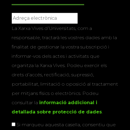
La Xarxa Vives d’Universitats, com a
responsable, tractarà les vostres dades amb la
finalitat de gestionar la vostra subscripció i
informar-vos dels actes i activitats que
organitza la Xarxa Vives. Podeu exercir els
drets d’accés, rectificació, supressió,
portabilitat, limitació o oposició al tractament
per mitjans físics o electrònics. Podeu
consultar la
informació addicional i
detallada sobre protecció de dades
.
Si marqueu aquesta casella, consentiu que