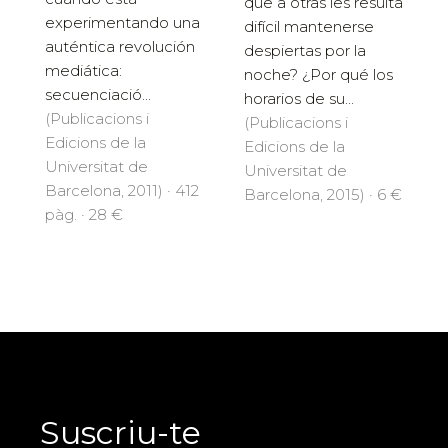
que a otras les resulta
experimentando una
difícil mantenerse
auténtica revolución
despiertas por la
mediática:
noche? ¿Por qué los
secuenciació...
horarios de su...
(Publicacions i
(Publicacions i
Edicions de la
Edicions de la
Universitat de
Universitat de
Barcelona, 2011) · 412
Barcelona, 2015) · 6 €
pàg. · 28 €
Suscriu-te