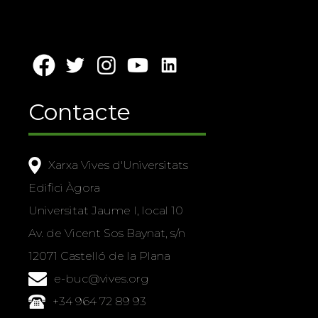
Contacte
Xarxa Vives d'Universitats
Edifici Àgora
Universitat Jaume I, local 10
Av. de Vicent Sos Baynat, s/n
12071 Castelló de la Plana
e-buc@vives.org
+34 964 72 89 93