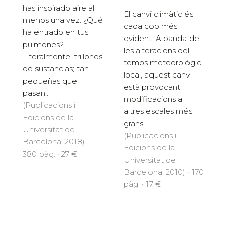
has inspirado aire al
El canvi climàtic és
menos una vez. ¿Qué
cada cop més
ha entrado en tus
evident. A banda de
pulmones?
les alteracions del
Literalmente, trillones
temps meteorològic
de sustancias; tan
local, aquest canvi
pequeñas que
està provocant
pasan...
modificacions a
(Publicacions i
altres escales més
Edicions de la
grans....
Universitat de
(Publicacions i
Barcelona, 2018) ·
Edicions de la
380 pàg. · 27 €
Universitat de
Barcelona, 2010) · 170
pàg. · 17 €