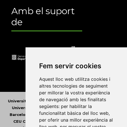
Amb el suport
de
Fem servir cookies
Aquest lloc web utilitza cookies i
altres tecnologies de seguiment
per millorar la vostra experiència
de navegació amb les finalitats
Universitat Abat Oliba CEU
•
Universitat d'Alacant
•
següents:
per habilitar la
Universitat d'Andorra
•
Universitat Autònoma de
funcionalitat bàsica del lloc web
,
Barcelona
•
Universitat de Barcelona
•
Universitat
per oferir una millor experiència al
CEU Cardenal Herrera
•
Universitat de Girona
•
lloc web
,
per mesurar el vostre