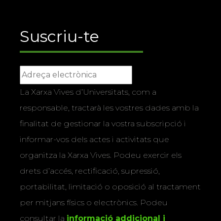
Suscriu-te
La Xarxa Vives d’Universitats, com a
responsable, tractarà les vostres dades amb la
finalitat de gestionar la vostra subscripció i
informar-vos dels actes i activitats que
organitza la Xarxa Vives. Podeu exercir els
drets d’accés, rectificació, supressió,
portabilitat, limitació o oposició al tractament
per mitjans físics o electrònics. Podeu
consultar la
informació addicional i