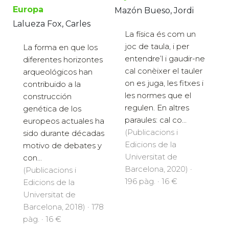
Europa
Mazón Bueso, Jordi
Lalueza Fox, Carles
La física és com un
joc de taula, i per
La forma en que los
entendre’l i gaudir-ne
diferentes horizontes
cal conèixer el tauler
arqueológicos han
on es juga, les fitxes i
contribuido a la
les normes que el
construcción
regulen. En altres
genética de los
paraules: cal co...
europeos actuales ha
(Publicacions i
sido durante décadas
Edicions de la
motivo de debates y
Universitat de
con...
Barcelona, 2020) ·
(Publicacions i
196 pàg. · 16 €
Edicions de la
Universitat de
Barcelona, 2018) · 178
pàg. · 16 €