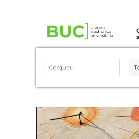
Actualitza les preferències de les cookies
To