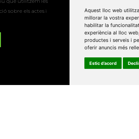
u que utilitzem les
Aquest lloc web utilitz
ió sobre els actes i
millorar la vostra expe
habilitar la funcionalit
experiència al lloc web
productes i serveis i p
oferir anuncis més rell
Estic d’acord
Decl
Universitat d'Andorra
•
Universitat Autònoma de Barcelona
es Balears
•
Universitat Internacional de Catalunya
•
Univers
Universitat de Perpinyà Via Domitia
•
Universitat Politècni
niversitat Rovira i Virgili
•
Universitat de Sàsser
•
Universita
Catalunya