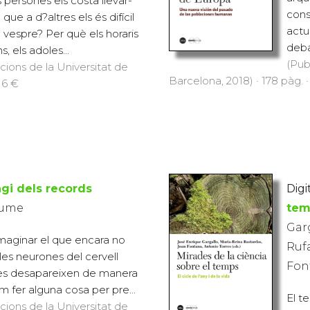
 persones els costa llevar-
cons
que a d?altres els és difícil
actu
 vespre? Per què els horaris
deba
, els adoles...
(Pub
icions de la Universitat de
Barcelona, 2018) · 178 pàg. ·
 6 €
agi dels records
Digit
aume
tem
Garg
aginar el que encara no
Rufa
les neurones del cervell
Fon
es desapareixen de manera
fer alguna cosa per pre...
El t
icions de la Universitat de