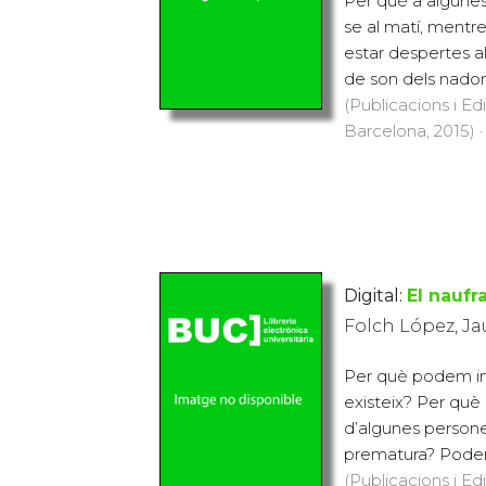
Per què a algunes
se al matí, mentre 
estar despertes al
de son dels nadons
(Publicacions i Ed
Barcelona, 2015) ·
Digital:
El naufr
Folch López, J
Per què podem im
existeix? Per què 
d’algunes person
prematura? Podem 
(Publicacions i Ed