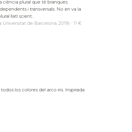
a ciència plural que té branques
rdependents i transversals. No en va la
ral llatí scient...
a Universitat de Barcelona, 2019) · 11 €
odos los colores del arco iris. Inspirada