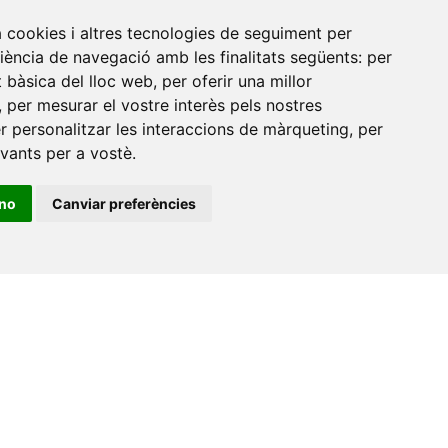
de
a cookies i altres tecnologies de seguiment per
riència de navegació amb les finalitats següents:
per
at bàsica del lloc web
,
per oferir una millor
,
per mesurar el vostre interès pels nostres
er personalitzar les interaccions de màrqueting
,
per
evants per a vostè
.
ino
Canviar preferències
•
Universitat de Barcelona
•
Universitat CEU Cardenal
itat Jaume I
•
Universitat de Lleida
•
Universitat Miguel
ca de Catalunya
•
Universitat Politècnica de València
•
t de València
•
Universitat de Vic - Universitat Central de