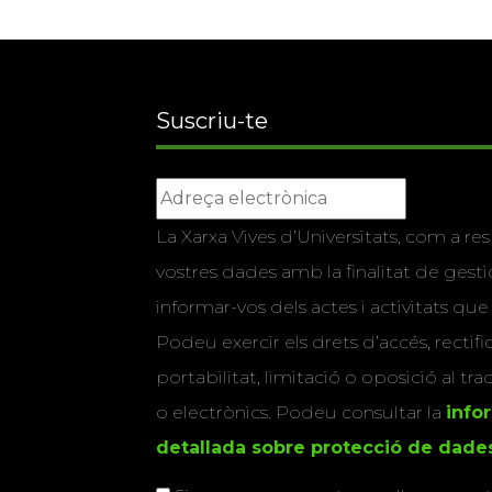
Suscriu-te
La Xarxa Vives d’Universitats, com a res
vostres dades amb la finalitat de gestio
informar-vos dels actes i activitats que
Podeu exercir els drets d’accés, rectifi
portabilitat, limitació o oposició al tr
o electrònics. Podeu consultar la
info
detallada sobre protecció de dade