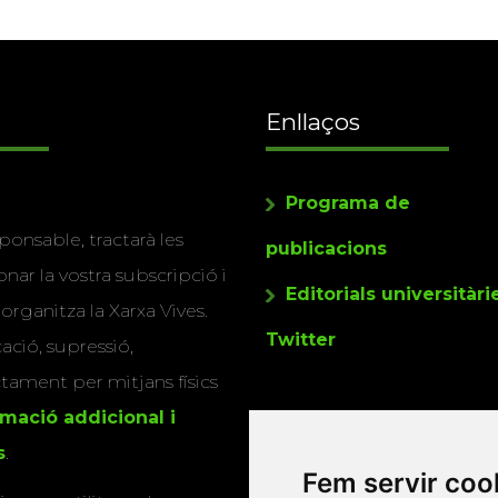
Enllaços
Programa de
ponsable, tractarà les
publicacions
nar la vostra subscripció i
Editorials universitàri
 organitza la Xarxa Vives.
Twitter
cació, supressió,
actament per mitjans físics
rmació addicional i
s
.
Fem servir coo