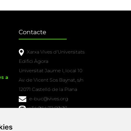
Contacte
Xarxa Vives d'Universitats
Edifici Àgora
Universitat Jaume I, local 10
es a
Av. de Vicent Sos Baynat, s/n
12071 Castelló de la Plana
e-buc@vives.org
+34 964 72 89 93
Amb el suport
kies