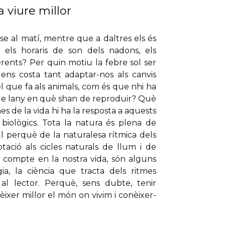
 viure millor
e al matí, mentre que a daltres els és
è els horaris de son dels nadons, els
erents? Per quin motiu la febre sol ser
ens costa tant adaptar-nos als canvis
l que fa als animals, com és que nhi ha
e lany en què shan de reproduir? Què
mes de la vida hi ha la resposta a aquests
 biològics. Tota la natura és plena de
El perquè de la naturalesa rítmica dels
tació als cicles naturals de llum i de
en compte en la nostra vida, són alguns
ia, la ciència que tracta dels ritmes
 al lector. Perquè, sens dubte, tenir
ixer millor el món on vivim i conèixer-