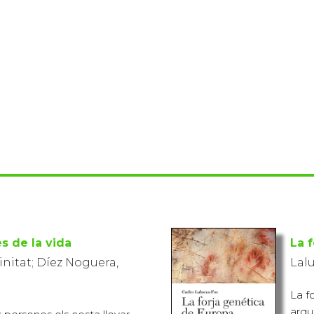
es de la vida
La 
initat; Díez Noguera,
Lalu
La f
arqu