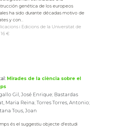
trucción genética de los europeos
ales ha sido durante décadas motivo de
tes y con...
licacions i Edicions de la Universitat de
 16 €
al:
Mirades de la ciència sobre el
ps
allo Gil, José Enrique; Bastardas
t, Maria Reina; Torres Torres, Antonio;
tana Tous, Joan
emps és el suggestiu objecte d'estudi