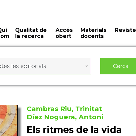
Qui
Qualitat de
Accés
Materials
Reviste
som
la recerca
obert
docents
Cerca
tes les editorials
Cambras Riu, Trinitat
Díez Noguera, Antoni
Els ritmes de la vida