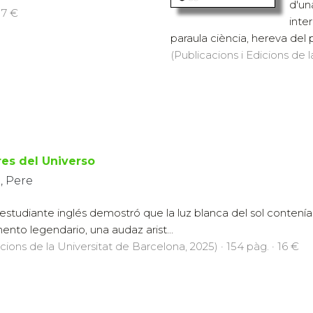
d'un
 7 €
inte
paraula ciència, hereva del plu
(Publicacions i Edicions de l
res del Universo
, Pere
estudiante inglés demostró que la luz blanca del sol contenía t
ento legendario, una audaz arist...
icions de la Universitat de Barcelona, 2025) · 154 pàg. · 16 €