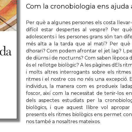
Com la cronobiologia ens ajuda a
Per què a algunes persones els costa llevar-s
difícil estar despertes al vespre? Per qu
adolescents i les persones grans són tan dif
més alta a la tarda que al matí? Per què 
dhorari? Com podem afrontar el jet lag? I, pe
de diürns i de nocturns? Com saben lèpoca d
és el rellotge biològic? A les pàgines dEls rit
i molts altres interrogants sobre els ritmes
ritmes i el nostre cos no nés una excepció. 
individus, la manera com es produeix ladap
foscor, així com la necessitat de tenir-los 
dels aspectes estudiats per la cronobiolog
biològics, i que aquest llibre vol apropar
presents els ritmes biològics ens permet conè
nos també a nosaltres mateixos.