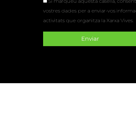
Si marqueu aquesta casella, consenti
vostres dades per a enviar-vos informac
activitats que organitza la Xarxa Vives.
Universitat Abat Oliba CEU
•
Universitat d'Alacant
•
Herrera
•
Universitat de Girona
•
Universitat de les Ill
Hernández d'Elx
•
Universitat Oberta de Catalunya
•
Universitat Pompeu Fabra
•
Universitat Ramon Llull
•
U