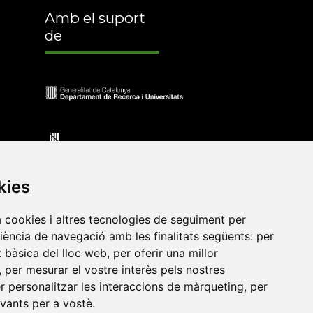
Amb el suport
de
kies
a cookies i altres tecnologies de seguiment per
riència de navegació amb les finalitats següents:
per
at bàsica del lloc web
,
per oferir una millor
•
Universitat de Barcelona
•
Universitat CEU Cardenal
,
per mesurar el vostre interès pels nostres
itat Jaume I
•
Universitat de Lleida
•
Universitat Miguel
er personalitzar les interaccions de màrqueting
,
per
ca de Catalunya
•
Universitat Politècnica de València
•
evants per a vostè
.
t de València
•
Universitat de Vic - Universitat Central de