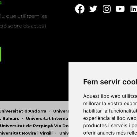
s
.
u que utilitzem les
ió sobre els actes i
Fem servir coo
Aquest lloc web utilitz
millorar la vostra expe
habilitar la funcionalit
Universitat d'Andorra
•
Universitat Autònoma de Barcelona
experiència al lloc web
es Balears
•
Universitat Internacional de Catalunya
•
Univers
productes i serveis i p
Universitat de Perpinyà Via Domitia
•
Universitat Politècni
oferir anuncis més rell
niversitat Rovira i Virgili
•
Universitat de Sàsser
•
Universita