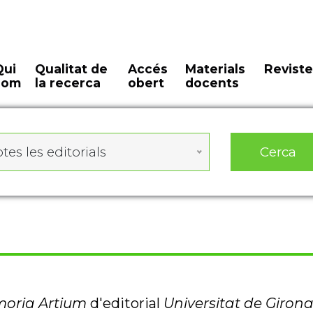
Qui
Qualitat de
Accés
Materials
Reviste
som
la recerca
obert
docents
Cerca
tes les editorials
oria Artium
d'editorial
Universitat de Girona