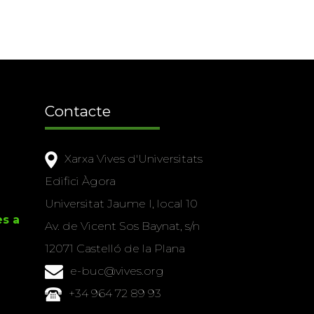
Contacte
Xarxa Vives d'Universitats
Edifici Àgora
Universitat Jaume I, local 10
es a
Av. de Vicent Sos Baynat, s/n
12071 Castelló de la Plana
e-buc@vives.org
+34 964 72 89 93