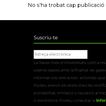
No s'ha trobat cap publicació a
Suscriu-te
La Xarxa Vives d’Universitats, com a res
vostres dades amb la finalitat de gestio
informar-vos dels actes i activitats que
Podeu exercir els drets d’accés, rectifi
portabilitat, limitació o oposició al tr
o electrònics. Podeu consultar la
info