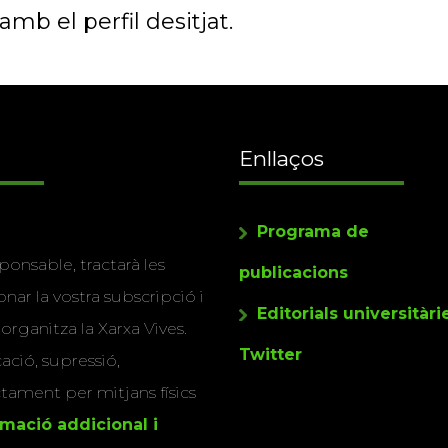
mb el perfil desitjat.
Enllaços
Programa de
ponsable, tractarà les
publicacions
nar la vostra subscripció i
Editorials universitàri
 organitza la Xarxa Vives.
Twitter
cació, supressió,
actament per mitjans físics
rmació addicional i