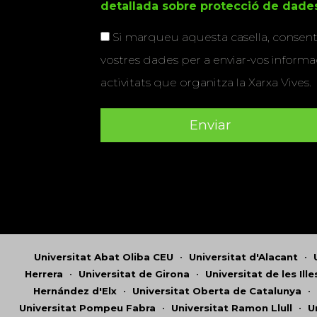
detallada sobre protecció de dade
Si marqueu aquesta casella, consenti
vostres dades per a enviar-vos informac
activitats que organitza la Xarxa Vives.
Universitat Abat Oliba CEU
•
Universitat d'Alacant
•
Herrera
•
Universitat de Girona
•
Universitat de les Ill
Hernández d'Elx
•
Universitat Oberta de Catalunya
•
Universitat Pompeu Fabra
•
Universitat Ramon Llull
•
U