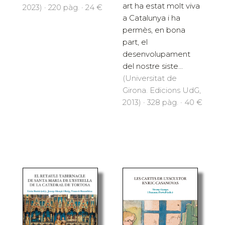
art ha estat molt viva
2023) · 220 pàg. · 24 €
a Catalunya i ha
permès, en bona
part, el
desenvolupament
del nostre siste...
(Universitat de
Girona. Edicions UdG,
2013) · 328 pàg. · 40 €