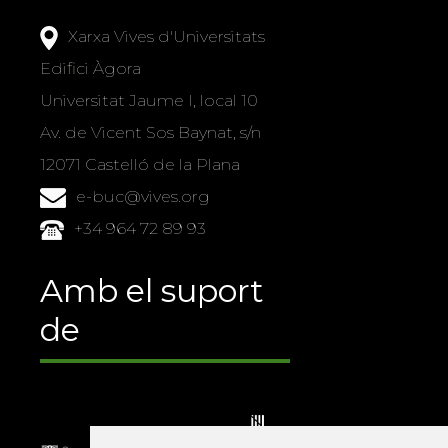
Xarxa Vives d'Universitats
Edifici Àgora
Universitat Jaume I, local 10
Av. de Vicent Sos Baynat, s/n
12071 Castelló de la Plana
e-buc@vives.org
+34 964 72 89 93
Amb el suport
de