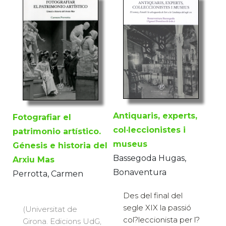
Antiquaris, experts,
Fotografiar el
col·leccionistes i
patrimonio artístico.
museus
Génesis e historia del
Bassegoda Hugas,
Arxiu Mas
Bonaventura
Perrotta, Carmen
Des del final del
segle XIX la passió
(Universitat de
col?leccionista per l?
Girona. Edicions UdG,