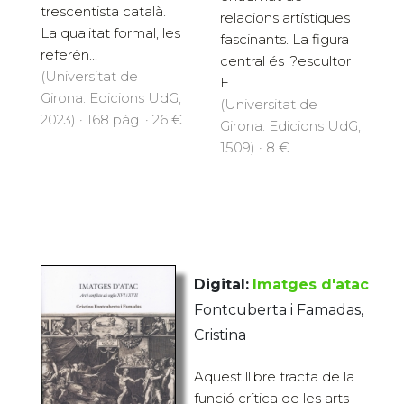
trescentista català.
relacions artístiques
La qualitat formal, les
fascinants. La figura
referèn...
central és l?escultor
(Universitat de
E...
Girona. Edicions UdG,
(Universitat de
2023) · 168 pàg. · 26 €
Girona. Edicions UdG,
1509) · 8 €
Digital:
Imatges d'atac
Fontcuberta i Famadas,
Cristina
Aquest llibre tracta de la
funció crítica de les arts