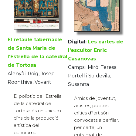
El retaule tabernacle
Digital:
Les cartes de
de Santa Maria de
l'escultor Enric
l'Estrella de la catedral
Casanovas
de Tortosa
Camps i Miró, Teresa;
Alenyà i Roig, Josep;
Portell i Soldevila,
Roonthiva, Vovarit
Susanna
El políptic de l’Estrella
Amics de joventut,
de la catedral de
artistes, poetes i
Tortosa és un unicum
crítics d?art són
dins de la producció
convocats a perfilar,
artística del
per carta, un
panorama
entramat de