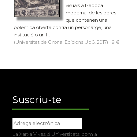
visuals a l?època
moderna, de les obres
que contenen una
polèmica oberta contra un personatge, una
institució o un f...
(Universitat de Girona. Edicions UdG, 2017) · 9 €
Suscriu-te
La Xarxa Vives d’Universitats, com a