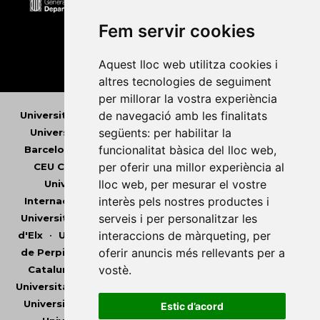
Fem servir cookies
Aquest lloc web utilitza cookies i
altres tecnologies de seguiment
per millorar la vostra experiència
de navegació amb les finalitats
Universitat Abat Oliba CEU
•
Universitat d'Alacant
•
següents:
per habilitar la
Universitat d'Andorra
•
Universitat Autònoma de
funcionalitat bàsica del lloc web
,
Barcelona
•
Universitat de Barcelona
•
Universitat
per oferir una millor experiència al
CEU Cardenal Herrera
•
Universitat de Girona
•
lloc web
,
per mesurar el vostre
Universitat de les Illes Balears
•
Universitat
interès pels nostres productes i
Internacional de Catalunya
•
Universitat Jaume I
•
serveis i per personalitzar les
Universitat de Lleida
•
Universitat Miguel Hernández
interaccions de màrqueting
,
per
d'Elx
•
Universitat Oberta de Catalunya
•
Universitat
oferir anuncis més rellevants per a
de Perpinyà Via Domitia
•
Universitat Politècnica de
vostè
.
Catalunya
•
Universitat Politècnica de València
•
Universitat Pompeu Fabra
•
Universitat Ramon Llull
•
Universitat Rovira i Virgili
•
Universitat de Sàsser
•
Estic d’acord