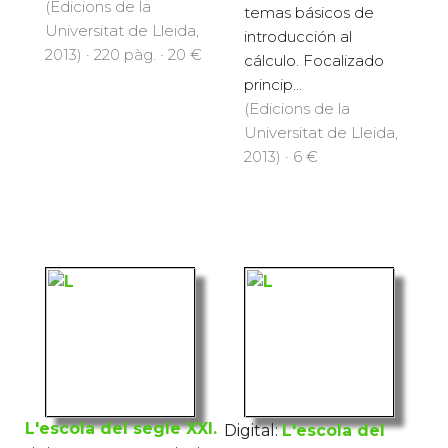
temes bàsics
ciencias, ingenierías y
d'introducció al
titulaciones técnicas
càlcul. Focalitzat
en general, el libro
principalment...
presenta algunos
(Edicions de la
temas básicos de
Universitat de Lleida,
introducción al
2013) · 220 pàg. · 20 €
cálculo. Focalizado
princip...
(Edicions de la
Universitat de Lleida,
2013) · 6 €