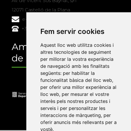
Xarxa Vives d'Universitats
Edifici Àgora
Fem servir cookies
Universitat Jaume I, local 10
Av. de Vicent Sos Baynat, s/n
Aquest lloc web utilitza cookies i
12071 Castelló de la Plana
altres tecnologies de seguiment
per millorar la vostra experiència
e-buc@vives.org
de navegació amb les finalitats
+34 964 72 89 93
següents:
per habilitar la
funcionalitat bàsica del lloc web
,
Amb el suport
per oferir una millor experiència al
lloc web
,
per mesurar el vostre
de
interès pels nostres productes i
serveis i per personalitzar les
interaccions de màrqueting
,
per
oferir anuncis més rellevants per a
vostè
.