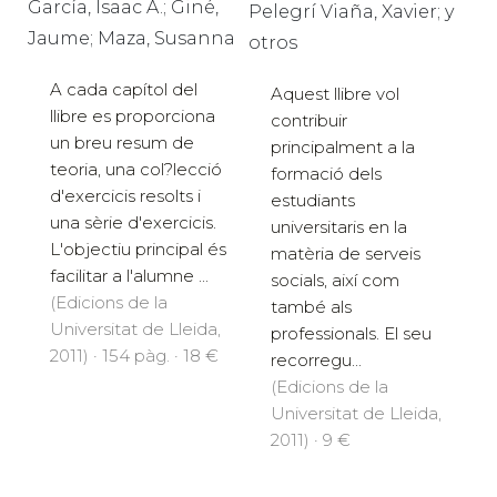
Problemas resueltos
Digital:
Els serveis
de Cálculo.
socials a Catalunya.
García, Isaac A.; Giné,
Pelegrí Viaña, Xavier; y
Jaume; Maza, Susanna
otros
A cada capítol del
Aquest llibre vol
llibre es proporciona
contribuir
un breu resum de
principalment a la
teoria, una col?lecció
formació dels
d'exercicis resolts i
estudiants
una sèrie d'exercicis.
universitaris en la
L'objectiu principal és
matèria de serveis
facilitar a l'alumne ...
socials, així com
(Edicions de la
també als
Universitat de Lleida,
professionals. El seu