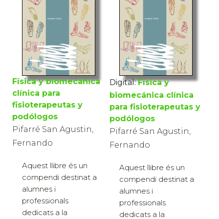
Física y biomecánica
Digital:
Física y
clínica para
biomecánica clínica
fisioterapeutas y
para fisioterapeutas y
podólogos
podólogos
Pifarré San Agustin,
Pifarré San Agustin,
Fernando
Fernando
Aquest llibre és un
Aquest llibre és un
compendi destinat a
compendi destinat a
alumnes i
alumnes i
professionals
professionals