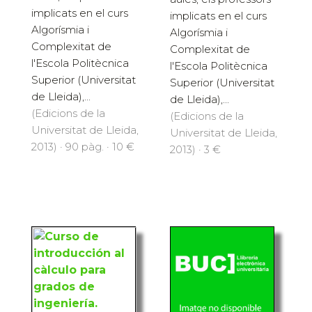
Després d'anys
Després d'anys
d'experiència
d'experiència
acumulada en les
acumulada en les
aules, els professors
aules, els professors
implicats en el curs
implicats en el curs
Algorísmia i
Algorísmia i
Complexitat de
Complexitat de
l'Escola Politècnica
l'Escola Politècnica
Superior (Universitat
Superior (Universitat
de Lleida),...
de Lleida),...
(Edicions de la
(Edicions de la
Universitat de Lleida,
Universitat de Lleida,
2013) · 90 pàg. · 10 €
2013) · 3 €