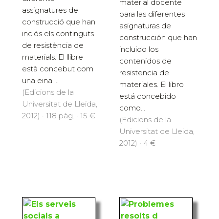
Puigdomènech, Lluís
Jorge; Puigdomènech,
Lluís
Recull del material
docent per a les
Recopilación del
diferents
material docente
assignatures de
para las diferentes
construcció que han
asignaturas de
inclòs els continguts
construcción que han
de resistència de
incluido los
materials. El llibre
contenidos de
està concebut com
resistencia de
una eina ...
materiales. El libro
(Edicions de la
está concebido
Universitat de Lleida,
como...
2012) · 118 pàg. · 15 €
(Edicions de la
Universitat de Lleida,
2012) · 4 €