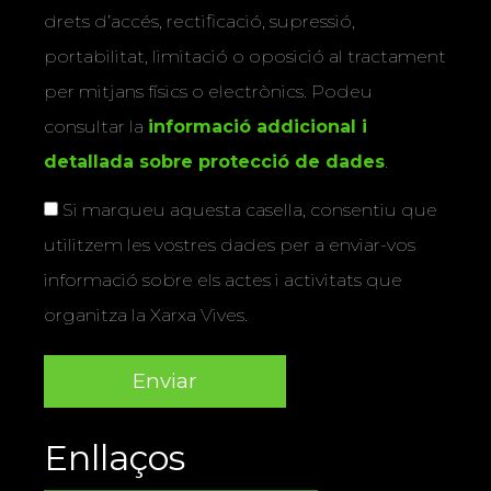
responsable, tractarà les vostres dades amb la
finalitat de gestionar la vostra subscripció i
informar-vos dels actes i activitats que
organitza la Xarxa Vives. Podeu exercir els
drets d’accés, rectificació, supressió,
portabilitat, limitació o oposició al tractament
per mitjans físics o electrònics. Podeu
consultar la
informació addicional i
detallada sobre protecció de dades
.
Si marqueu aquesta casella, consentiu que
utilitzem les vostres dades per a enviar-vos
informació sobre els actes i activitats que
organitza la Xarxa Vives.