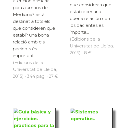
para alumnos de
El llibre ?
Medicina está
Comunicación y
destinado a todos los
atención primaria
que consideran que
para alumnos de
establecer una
Medicina? està
buena relación con
destinat a tots els
los pacientes es
que consideren que
importa...
establir una bona
(Edicions de la
relació amb els
Universitat de Lleida,
pacients és
2015) · 8 €
important ...
(Edicions de la
Universitat de Lleida,
2015) · 344 pàg. · 27 €