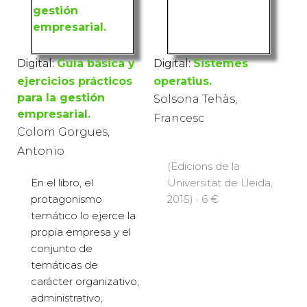
Digital:
Guía básica y
Digital:
Sistemes
ejercicios prácticos
operatius.
para la gestión
Solsona Tehàs,
empresarial.
Francesc
Colom Gorgues,
Antonio
(Edicions de la
Universitat de Lleida,
En el libro, el
2015) · 6 €
protagonismo
temático lo ejerce la
propia empresa y el
conjunto de