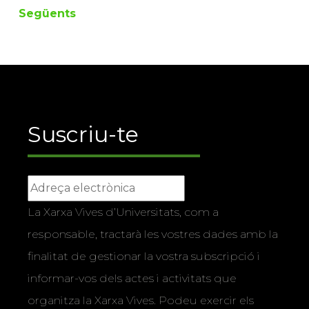
2011) · 154 pàg. · 18 €
recorregu...
(Edicions de la
Universitat de Lleida,
2011) · 9 €
Següents
Suscriu-te
La Xarxa Vives d’Universitats, com a