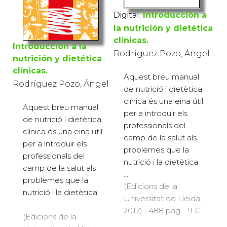
Digital:
Introducción a
la nutrición y dietética
clínicas.
Introducción a la
Rodríguez Pozo, Ángel
nutrición y dietética
clínicas.
Aquest breu manual
Rodríguez Pozo, Ángel
de nutrició i dietètica
clínica és una eina útil
Aquest breu manual
per a introduir els
de nutrició i dietètica
professionals del
clínica és una eina útil
camp de la salut als
per a introduir els
problemes que la
professionals del
nutrició i la dietètica
camp de la salut als
...
problemes que la
(Edicions de la
nutrició i la dietètica
Universitat de Lleida,
...