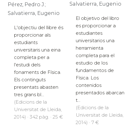
Digital:
Fundamentos
de física
Pérez García, Pedro J.;
Fundamentos de física
Salvatierra, Eugenio
Pérez, Pedro J.;
Salvatierra, Eugenio
El objetivo del libro
es proporcionar a
L'objectiu del llibre és
estudiantes
proporcionar als
universitarios una
estudiants
herramienta
universitaris una eina
completa para el
completa per a
estudio de los
l'estudi dels
fundamentos de
fonaments de Física.
Física. Los
Els continguts
contenidos
presentats abasten
presentados abarcan
tres grans bl...
t...
(Edicions de la
(Edicions de la
Universitat de Lleida,