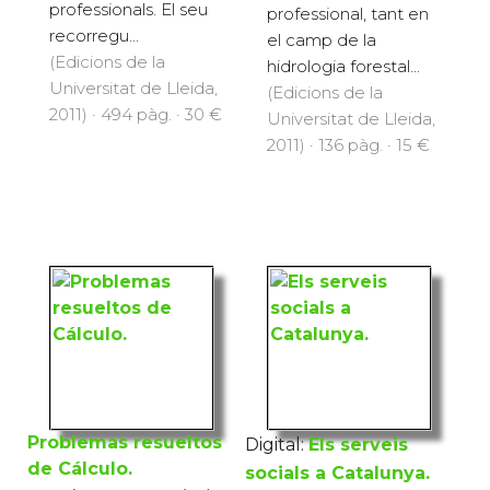
estudiants
de problemes
universitaris en la
pràctics amb què un
matèria de serveis
enginyer o enginyera
socials, així com
poden enfrontar-se
també als
en la seva activitat
professionals. El seu
professional, tant en
recorregu...
el camp de la
(Edicions de la
hidrologia forestal...
Universitat de Lleida,
(Edicions de la
2011) · 494 pàg. · 30 €
Universitat de Lleida,
2011) · 136 pàg. · 15 €