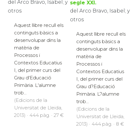
L'escola del segle XXI.
Digital:
L'escola del
del Arco Bravo, Isabel; y
segle XXI.
otros
del Arco Bravo, Isabel; y
otros
Aquest llibre recull els
continguts bàsics a
Aquest llibre recull els
desenvolupar dins la
continguts bàsics a
matèria de
desenvolupar dins la
Processos i
matèria de
Contextos Educatius
Processos i
I, del primer curs del
Contextos Educatius
Grau d'Educació
I, del primer curs del
Primària. L'alumne
Grau d?Educació
trob...
Primària. L?alumne
(Edicions de la
trob...