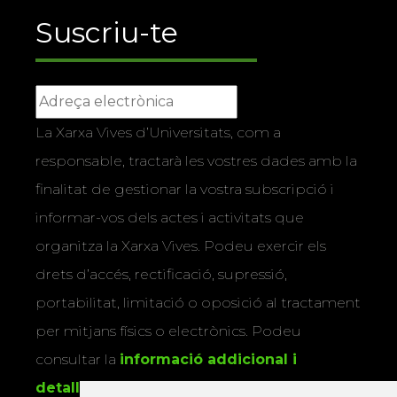
Suscriu-te
La Xarxa Vives d’Universitats, com a
responsable, tractarà les vostres dades amb la
finalitat de gestionar la vostra subscripció i
informar-vos dels actes i activitats que
organitza la Xarxa Vives. Podeu exercir els
drets d’accés, rectificació, supressió,
portabilitat, limitació o oposició al tractament
per mitjans físics o electrònics. Podeu
consultar la
informació addicional i
detallada sobre protecció de dades
.