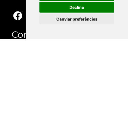
Declino
Canviar preferències
Contacte
Xarxa Vives d'Universitats
Edifici Àgora
Universitat Jaume I, local 10
Av. de Vicent Sos Baynat, s/n
12071 Castelló de la Plana
e-buc@vives.org
+34 964 72 89 93