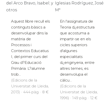
del Arco Bravo, Isabel; y
Iglesias Rodríguez, José
otros
Mª
Aquest llibre recull els
En l'assignatura de
continguts bàsics a
Teoria d¿estructura
desenvolupar dins la
que acostuma a
matèria de
impartir-se en els
Processos i
cicles superiors
Contextos Educatius
d'algunes
I, del primer curs del
especialitats
Grau d?Educació
d¿enginyeria, entre
Primària. L?alumne
altres temes, es
trob...
desenvolupa el
(Edicions de la
càlcu...
Universitat de Lleida,
(Edicions de la
2013) · 444 pàg. · 8 €
Universitat de Lleida,
1996) · 149 pàg. · 12 €