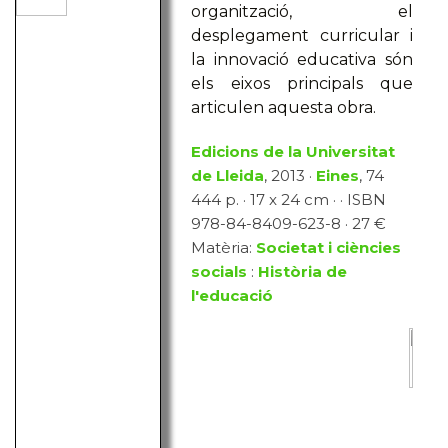
organització, el
desplegament curricular i
la innovació educativa són
els eixos principals que
articulen aquesta obra.
Edicions de la Universitat
de Lleida
, 2013 ·
Eines
, 74
444 p. · 17 x 24 cm · · ISBN
978-84-8409-623-8 · 27 €
Matèria:
Societat i ciències
socials
:
Història de
l'educació