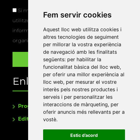
Si marqueu aquesta casella, consentiu que
Fem servir cookies
utilitzem les vostres dades per a enviar-vos
Aquest lloc web utilitza cookies i
informació sobre els actes i activitats que
altres tecnologies de seguiment
organitza la Xarxa Vives.
per millorar la vostra experiència
de navegació amb les finalitats
següents:
per habilitar la
funcionalitat bàsica del lloc web
,
per oferir una millor experiència al
Enllaços
lloc web
,
per mesurar el vostre
interès pels nostres productes i
serveis i per personalitzar les
interaccions de màrqueting
,
per
Programa de publicacions
oferir anuncis més rellevants per a
Editorials universitàries a Twitter
vostè
.
Estic d’acord