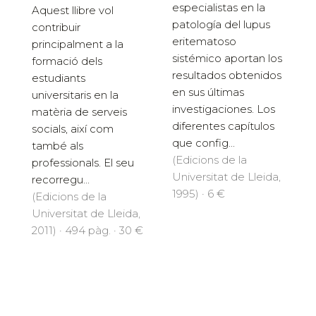
especialistas en la
Aquest llibre vol
patología del lupus
contribuir
eritematoso
principalment a la
sistémico aportan los
formació dels
resultados obtenidos
estudiants
en sus últimas
universitaris en la
investigaciones. Los
matèria de serveis
diferentes capítulos
socials, així com
que config...
també als
(Edicions de la
professionals. El seu
Universitat de Lleida,
recorregu...
1995) · 6 €
(Edicions de la
Universitat de Lleida,
2011) · 494 pàg. · 30 €