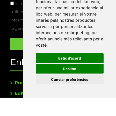
funcionalitat bàsica del lloc web
,
Si marqueu aquesta casella, consentiu que
per oferir una millor experiència al
utilitzem les vostres dades per a enviar-vos
lloc web
,
per mesurar el vostre
informació sobre els actes i activitats que
interès pels nostres productes i
serveis i per personalitzar les
organitza la Xarxa Vives.
interaccions de màrqueting
,
per
oferir anuncis més rellevants per a
vostè
.
Estic d’acord
Enllaços
Declino
Canviar preferències
Programa de publicacions
Editorials universitàries a Twitter