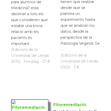
tienen que realizar
para alumnos de
desde que se
Medicina? està
plantea un
destinat a tots els
experimento hasta
que consideren que
que se analizan los
establir una bona
datos, desde la
relació amb els
perspectiva de la
pacients és
Patología Vegetal. Se
important ...
...
(Edicions de la
(Edicions de la
Universitat de Lleida,
Universitat de Lleida,
2015) · 344 pàg. · 27 €
2002) · 3 €
Fitoremediació.