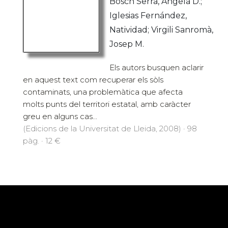
Bosch Serra, Àngela D.;
Iglesias Fernández,
Natividad; Virgili Sanromà,
Josep M.
Els autors busquen aclarir
en aquest text com recuperar els sòls
contaminats, una problemàtica que afecta
molts punts del territori estatal, amb caràcter
greu en alguns cas...
(Edicions de la Universitat de Lleida, 2008) · 98
pàg. · 12 €