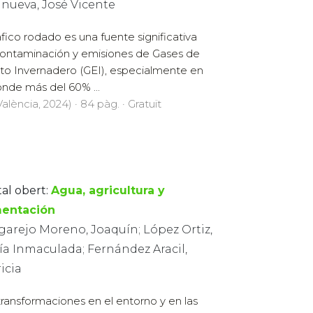
anueva, José Vicente
ráfico rodado es una fuente significativa
ontaminación y emisiones de Gases de
to Invernadero (GEI), especialmente en
nde más del 60% ...
alència, 2024) · 84 pàg. · Gratuït
tal obert:
Agua, agricultura y
mentación
garejo Moreno, Joaquín; López Ortiz,
ía Inmaculada; Fernández Aracil,
icia
transformaciones en el entorno y en las