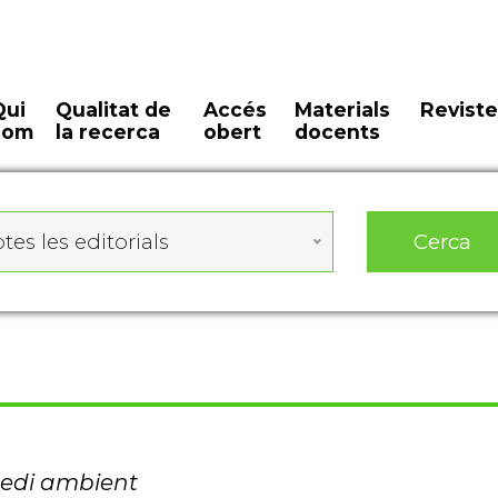
Qui
Qualitat de
Accés
Materials
Reviste
som
la recerca
obert
docents
Cerca
tes les editorials
medi ambient