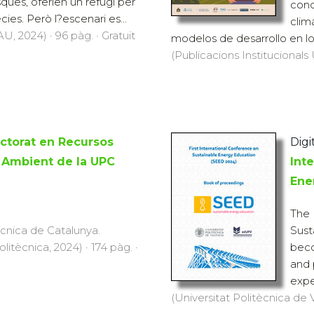
ques, oferien un refugi per
cond
ies. Però l?escenari es...
clim
U, 2024) · 96 pàg. · Gratuït
modelos de desarrollo en lo
(Publicacions Institucionals 
ctorat en Recursos
Digi
i Ambient de la UPC
Int
Ene
The 
ècnica de Catalunya.
Sust
Politècnica, 2024) · 174 pàg. ·
beco
and 
expe
(Universitat Politècnica de V