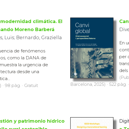
 modernidad climática. El
Can
nando Moreno Barberá
Div
, Luis; Bernardo, Graziella
En u
cont
cuencia de fenómenos
per 
mos, como la DANA de
tran
muestra la urgencia de
dels .
uitectura desde una
(Pub
ica...
Barcelona, 2025) · 522 pàg. 
 · 98 pàg. · Gratuït
stión y patrimonio hídrico
Digi