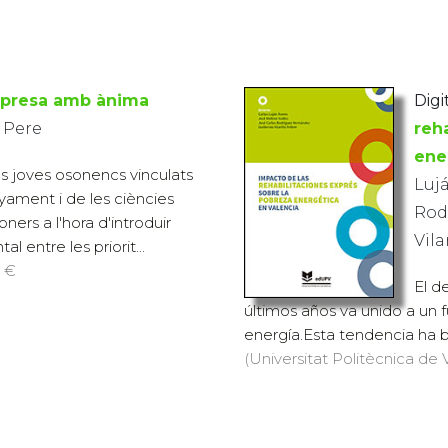
mpresa amb ànima
Digi
 Pere
reh
ene
ns joves osonencs vinculats
Lujá
yament i de les ciències
Rod
oners a l'hora d'introduir
Vila
l entre les priorit...
3 €
El d
últimos años va unido a un
energía.Esta tendencia ha b
(Universitat Politècnica de V