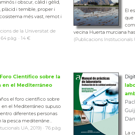
uminós i obscur, càlid i gèlid,
, plàcid i temible, proper i
El e
’ecosistema més vast, remot i
que 
como
icions de la Universitat de
vecina Huerta murciana has
 64 pàg. · 14 €
(Publicacions Institucionals 
Foro Científico sobre la
Digit
 en el Mediterráneo
labo
amb
ños el foro científico sobre
Pac
a en el Mediterráneo supuso
Gui
entro diferentes personas
Dan
 la pesca mediterráne...
itucionals UA, 2019) · 76 pàg.
La c