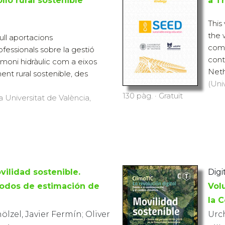
llo rural sostenible
a T
This
the 
ll aportacions
comp
fessionals sobre la gestió
cont
rimoni hidràulic com a eixos
Neth
t rural sostenible, des
(Uni
130 pàg. · Gratuït
a Universitat de València,
vilidad sostenible.
Digi
odos de estimación de
Vol
la 
lzel, Javier Fermín; Oliver
Urch