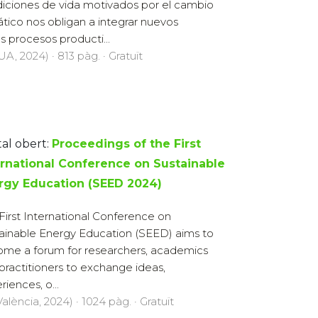
iciones de vida motivados por el cambio
ático nos obligan a integrar nuevos
s procesos producti...
UA, 2024) · 813 pàg. · Gratuït
tal obert:
Proceedings of the First
ernational Conference on Sustainable
rgy Education (SEED 2024)
First International Conference on
ainable Energy Education (SEED) aims to
me a forum for researchers, academics
practitioners to exchange ideas,
riences, o...
alència, 2024) · 1024 pàg. · Gratuït