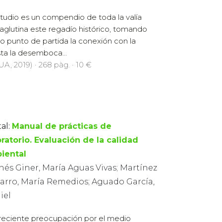
studio es un compendio de toda la valía
aglutina este regadío histórico, tomando
 punto de partida la conexión con la
ta la desemboca...
UA, 2019) · 268 pàg. · 10 €
al:
Manual de prácticas de
ratorio. Evaluación de la calidad
iental
hés Giner, María Aguas Vivas; Martínez
jarro, María Remedios; Aguado García,
iel
reciente preocupación por el medio