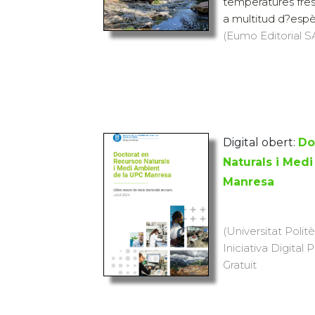
temperatures fres
a multitud d?espèc
(Eumo Editorial SA
Digital obert:
Do
Naturals i Med
Manresa
(Universitat Polit
Iniciativa Digital 
Gratuït