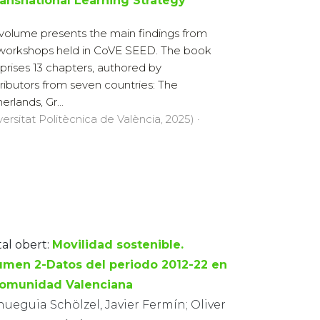
ransnational Learning Strategy
 volume presents the main findings from
workshops held in CoVE SEED. The book
rises 13 chapters, authored by
ributors from seven countries: The
erlands, Gr...
versitat Politècnica de València, 2025) ·
tal obert:
Movilidad sostenible.
umen 2-Datos del periodo 2012-22 en
Comunidad Valenciana
ueguia Schölzel, Javier Fermín; Oliver