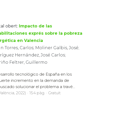
tal obert:
Impacto de las
abilitaciones exprés sobre la pobreza
rgética en Valencia
n Torres, Carlos; Moliner Galbis, José;
ríguez Hernández, José Carlos;
riño Feltrer, Guillermo
esarrollo tecnológico de España en los
 fuerte incremento en la demanda de
uscado solucionar el problema a travé...
alència, 2022) · 154 pàg. · Gratuït