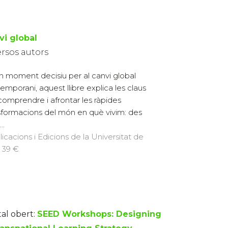
vi global
ersos autors
n moment decisiu per al canvi global
emporani, aquest llibre explica les claus
comprendre i afrontar les ràpides
sformacions del món en què vivim: des
..
licacions i Edicions de la Universitat de
· 39 €
tal obert:
SEED Workshops: Designing