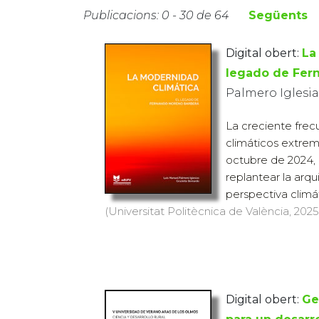
Publicacions: 0 - 30 de 64
Següents
Digital obert:
La
legado de Fer
Palmero Iglesias
La creciente fre
climáticos extre
octubre de 2024, 
replantear la arq
perspectiva climát
(Universitat Politècnica de València, 2025)
Digital obert:
Ge