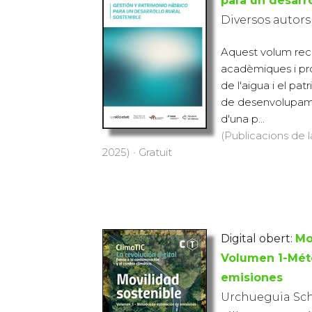
para un desarro
Diversos autors
Aquest volum recu
acadèmiques i pro
de l'aigua i el pat
de desenvolupamen
d'una p...
(Publicacions de l
2025) · Gratuït
Digital obert:
Mo
Volumen 1-Mét
emisiones
Urchueguia Schö