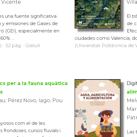
é Vicente
Vill
es una fuente significativa
El t
 y emisiones de Gases de
de c
ro (GEI), especialmente en
Efec
0% ...
ciudades como Valencia, do
 · 52 pàg. · Gratuït
(Universitat Politècnica de V
cs per a la fauna aquàtica
Digi
es
ali
au; Pérez Novo, Iago; Pou
Mel
Mar
Patr
yosos com el de les
ls frondoses, cursos fluvials i
Las 