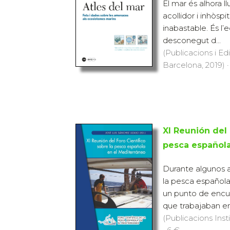
El mar és alhora ll
acollidor i inhòspit
inabastable. És l
desconegut d...
(Publicacions i Ed
Barcelona, 2019) ·
XI Reunión del 
pesca española
Durante algunos a
la pesca español
un punto de encu
que trabajaban en
(Publicacions Inst