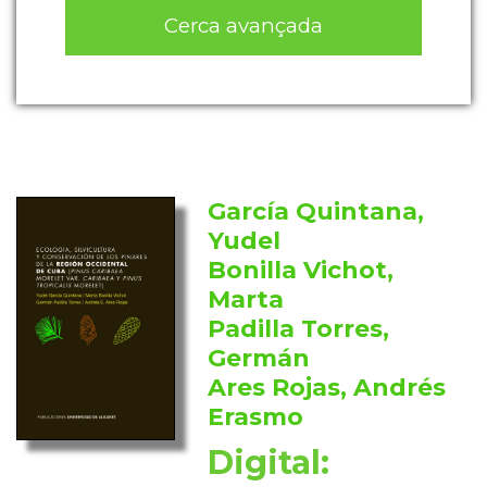
Cerca avançada
García Quintana,
Yudel
Bonilla Vichot,
Marta
Padilla Torres,
Germán
Ares Rojas, Andrés
Erasmo
Digital: