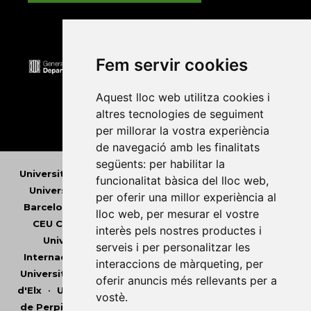
Fem servir cookies
Aquest lloc web utilitza cookies i
altres tecnologies de seguiment
per millorar la vostra experiència
de navegació amb les finalitats
següents:
per habilitar la
Universitat Abat Oliba CEU
•
Universitat d'Alacant
•
funcionalitat bàsica del lloc web
,
Universitat d'Andorra
•
Universitat Autònoma de
per oferir una millor experiència al
Barcelona
•
Universitat de Barcelona
•
Universitat
lloc web
,
per mesurar el vostre
CEU Cardenal Herrera
•
Universitat de Girona
•
interès pels nostres productes i
Universitat de les Illes Balears
•
Universitat
serveis i per personalitzar les
Internacional de Catalunya
•
Universitat Jaume I
•
interaccions de màrqueting
,
per
Universitat de Lleida
•
Universitat Miguel Hernández
oferir anuncis més rellevants per a
d'Elx
•
Universitat Oberta de Catalunya
•
Universitat
vostè
.
de Perpinyà Via Domitia
•
Universitat Politècnica de