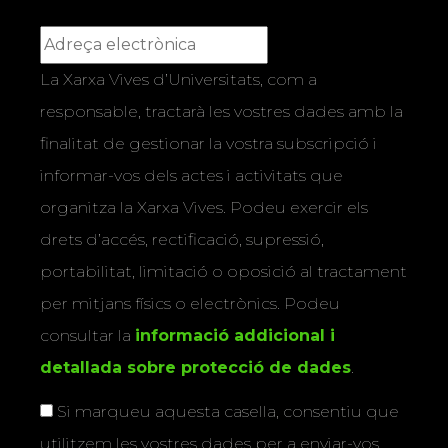
La Xarxa Vives d’Universitats, com a
responsable, tractarà les vostres dades amb la
finalitat de gestionar la vostra subscripció i
informar-vos dels actes i activitats que
organitza la Xarxa Vives. Podeu exercir els
drets d’accés, rectificació, supressió,
portabilitat, limitació o oposició al tractament
per mitjans físics o electrònics. Podeu
consultar la
informació addicional i
detallada sobre protecció de dades
.
Si marqueu aquesta casella, consentiu que
utilitzem les vostres dades per a enviar-vos