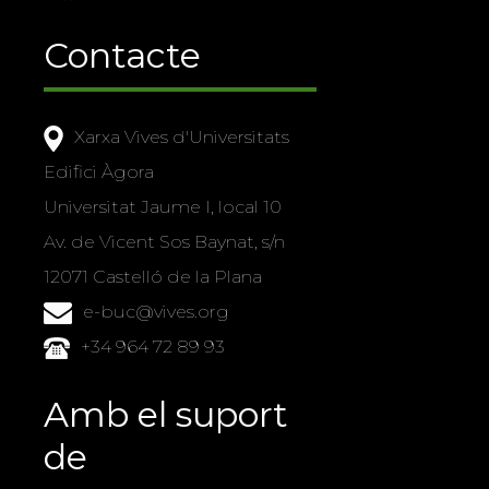
Contacte
Xarxa Vives d'Universitats
Edifici Àgora
Universitat Jaume I, local 10
Av. de Vicent Sos Baynat, s/n
12071 Castelló de la Plana
e-buc@vives.org
+34 964 72 89 93
Amb el suport
de