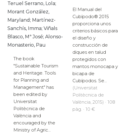
Teruel Serrano, Lola;
El Manual del
Morant González,
Cubípodo® 2015
Maryland; Martínez-
proporciona unos
Sanchís, Imma; Viñals
criterios básicos para
Blasco, Mª José; Alonso-
el diseño y
Monasterio, Pau
construcción de
diques en talud
The book
protegidos con
"Sustainable Tourism
mantos monocapa y
and Heritage. Tools
bicapa de
for Planning and
Cubípodos. Se...
Management" has
(Universitat
been edited by
Politècnica de
Universitat
València, 2015) · 108
Politècnica de
pàg. · 10 €
València and
encouraged by the
Ministry of Agric...