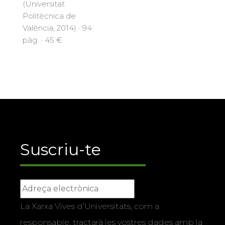
(Universitat
Politècnica de
València, 2014) · 94
pàg. · 45 €
Suscriu-te
La Xarxa Vives d’Universitats, com a
responsable, tractarà les vostres dades amb la