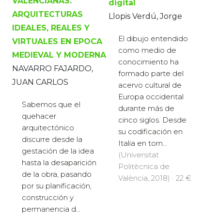
VALENCIANAS.
digital
ARQUITECTURAS
Llopis Verdú, Jorge
IDEALES, REALES Y
El dibujo entendido
VIRTUALES EN EPOCA
como medio de
MEDIEVAL Y MODERNA
conocimiento ha
NAVARRO FAJARDO,
formado parte del
JUAN CARLOS
acervo cultural de
Europa occidental
Sabemos que el
durante más de
quehacer
cinco siglos. Desde
arquitectónico
su codificación en
discurre desde la
Italia en torn...
gestación de la idea
(Universitat
hasta la desaparición
Politècnica de
de la obra, pasando
València, 2018) · 22 €
por su planificación,
construcción y
permanencia d...