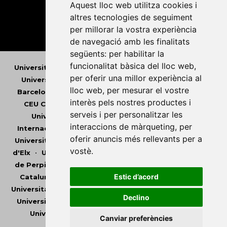
Aquest lloc web utilitza cookies i
altres tecnologies de seguiment
per millorar la vostra experiència
de navegació amb les finalitats
següents:
per habilitar la
funcionalitat bàsica del lloc web
,
Universitat Abat Oliba CEU
•
Universitat d'Alacant
•
per oferir una millor experiència al
Universitat d'Andorra
•
Universitat Autònoma de
lloc web
,
per mesurar el vostre
Barcelona
•
Universitat de Barcelona
•
Universitat
interès pels nostres productes i
CEU Cardenal Herrera
•
Universitat de Girona
•
serveis i per personalitzar les
Universitat de les Illes Balears
•
Universitat
interaccions de màrqueting
,
per
Internacional de Catalunya
•
Universitat Jaume I
•
oferir anuncis més rellevants per a
Universitat de Lleida
•
Universitat Miguel Hernández
vostè
.
d'Elx
•
Universitat Oberta de Catalunya
•
Universitat
de Perpinyà Via Domitia
•
Universitat Politècnica de
Estic d’acord
Catalunya
•
Universitat Politècnica de València
•
Universitat Pompeu Fabra
•
Universitat Ramon Llull
•
Declino
Universitat Rovira i Virgili
•
Universitat de Sàsser
•
Universitat de València
•
Universitat de Vic -
Canviar preferències
Universitat Central de Catalunya