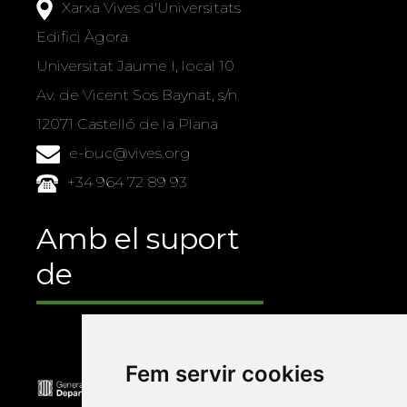
Xarxa Vives d'Universitats
Edifici Àgora
Universitat Jaume I, local 10
Av. de Vicent Sos Baynat, s/n
12071 Castelló de la Plana
e-buc@vives.org
+34 964 72 89 93
Amb el suport
de
Fem servir cookies