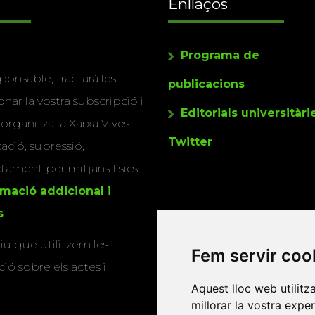
Enllaços
Programa de
ponsable, tractarà les
publicacions
nar la vostra subscripció i
Editorials universitàri
 organitza la Xarxa Vives.
Twitter
cació, supressió,
actament per mitjans físics
rmació addicional i
s
.
u que utilitzem les
Fem servir coo
ió sobre els actes i
Aquest lloc web utilitz
millorar la vostra expe