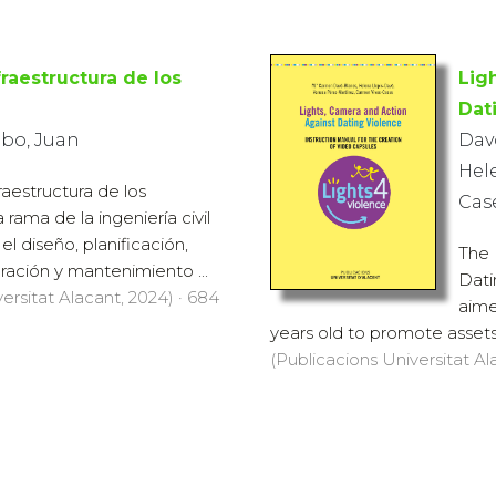
fraestructura de los
Lig
Dat
bo, Juan
Dav
Hele
fraestructura de los
Cas
 rama de la ingeniería civil
l diseño, planificación,
The 
ración y mantenimiento ...
Dati
ersitat Alacant, 2024) · 684
aime
years old to promote assets 
(Publicacions Universitat Ala