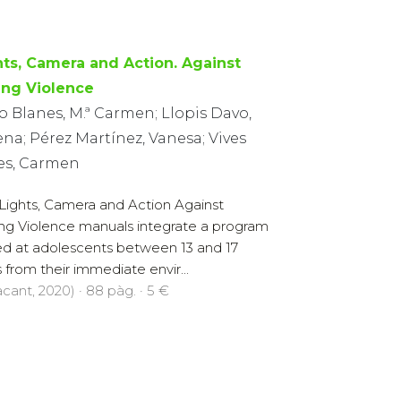
hts, Camera and Action. Against
ing Violence
o Blanes, M.ª Carmen; Llopis Davo,
na; Pérez Martínez, Vanesa; Vives
es, Carmen
Lights, Camera and Action Against
ng Violence manuals integrate a program
d at adolescents between 13 and 17
from their immediate envir...
cant, 2020) · 88 pàg. · 5 €