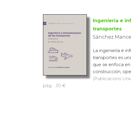
Ingeniería e in
transportes
Sánchez Mance
La ingeniería e in
transportes es una
que se enfoca en e
construcción, ope
(Publicacions Univ
pàg. · 30 €