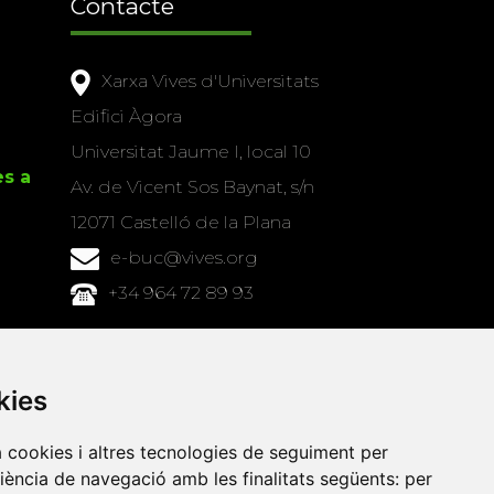
Contacte
Xarxa Vives d'Universitats
Edifici Àgora
Universitat Jaume I, local 10
es a
Av. de Vicent Sos Baynat, s/n
12071 Castelló de la Plana
e-buc@vives.org
+34 964 72 89 93
Amb el suport
de
kies
a cookies i altres tecnologies de seguiment per
riència de navegació amb les finalitats següents:
per