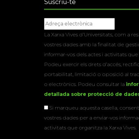
Suscriu-te
La Xarxa Vives d’Universitats, com a res
vostres dades amb la finalitat de gestio
informar-vos dels actes i activitats que
Podeu exercir els drets d’accés, rectifi
portabilitat, limitació o oposició al tr
o electrònics. Podeu consultar la
info
detallada sobre protecció de dade
Si marqueu aquesta casella, consenti
vostres dades per a enviar-vos informac
activitats que organitza la Xarxa Vives.