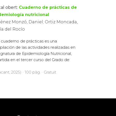
tal obert:
Cuaderno de prácticas de
demiología nutricional
énez Monzó, Daniel; Ortiz Moncada,
ía del Rocío
 cuaderno de prácticas es una
ilación de las actividades realizadas en
signatura de Epidemiología Nutricional,
rtida en el tercer curso del Grado de
cant, 2025) · 100 pàg. · Gratuït