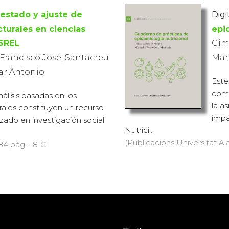
testado y ajuste de
Digi
turales en ciencias
epi
ISREL
Gim
 Francisco José; Santacreu
Mar
ar Antonio
Este
comp
álisis basadas en los
la a
ales constituyen un recurso
impa
izado en investigación social
Nutrici...
(Publicacions Universitat Ala
84 pàg. · 8 €