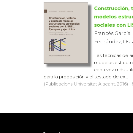
Construcción, 
modelos estruc
sociales con L
Francés García,
Fernández, Ósc
Las técnicas de an
modelos estructur
cada vez más util
para la proposición y el testado de ex...
(Publicacions Universitat Alacant, 2016) · 