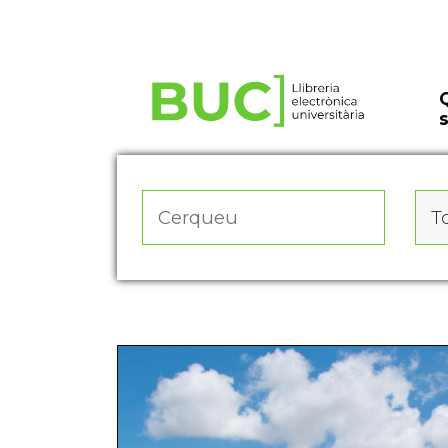
Actualitza les preferències de les cookies
To