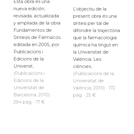
Esta obra es una
nueva edición,
L’objectiu de la
revisada, actualizada
present obra és una
y ampliada de la obra
síntesi per tal de
Fundamentos de
difondre la trajectòria
Síntesis de Fármacos
que la farmacologia
editada en 2005, por
química ha tingut en
Publicacions i
la Universitat de
Edicions de la
València. Les
Universit...
ciències...
(Publicacions i
(Publicacions de la
Edicions de la
Universitat de
Universitat de
València, 2010) · 172
Barcelona, 2010) ·
pàg. · 25 €
294 pàg. · 17 €