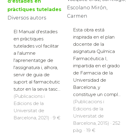
d'estades en
Escolano Mirón,
pràctiques tutelades
Carmen
Diversos autors
Esta obra está
El Manual d'estades
inspirada en el plan
en pràctiques
docente de la
tutelades vol facilitar
asignatura Química
a l'alumne
Farmacéutica I,
l'aprenentatge de
impartida en el grado
l'assignatura i, alhora,
de Farmacia de la
servir de guia de
Universidad de
suport al farmacèutic
Barcelona, y
tutor en la seva tasc...
constituye un compl...
(Publicacions i
(Publicacions i
Edicions de la
Edicions de la
Universitat de
Universitat de
Barcelona, 2021) · 9 €
Barcelona, 2015) · 252
pàg. · 19 €