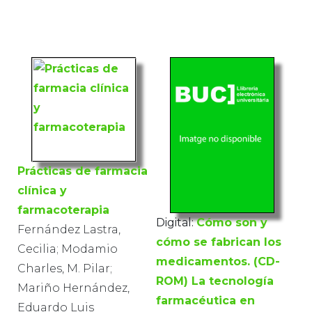
Prácticas de farmacia
clínica y
farmacoterapia
Digital:
Cómo son y
Fernández Lastra,
cómo se fabrican los
Cecilia; Modamio
medicamentos. (CD-
Charles, M. Pilar;
ROM) La tecnología
Mariño Hernández,
farmacéutica en
Eduardo Luis