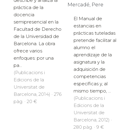
describe y analiza la
Mercadé, Pere
práctica de la
docencia
El Manual de
semipresencial en la
estancias en
Facultad de Derecho
prácticas tuteladas
de la Universidad de
pretende facilitar al
Barcelona. La obra
alumno el
ofrece varios
aprendizaje de la
enfoques: por una
asignatura y la
pa...
adquisición de
(Publicacions i
competencias
Edicions de la
específicas y, al
Universitat de
mismo tiempo, ...
Barcelona, 2014) · 276
(Publicacions i
pàg. · 20 €
Edicions de la
Universitat de
Barcelona, 2012) ·
280 pàg. · 9 €