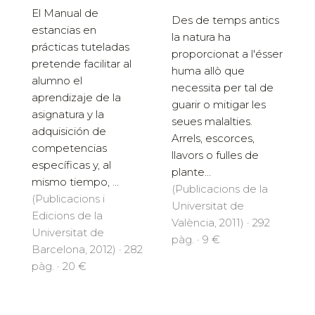
El Manual de
Des de temps antics
estancias en
la natura ha
prácticas tuteladas
proporcionat a l'ésser
pretende facilitar al
huma allò que
alumno el
necessita per tal de
aprendizaje de la
guarir o mitigar les
asignatura y la
seues malalties.
adquisición de
Arrels, escorces,
competencias
llavors o fulles de
específicas y, al
plante...
mismo tiempo, ...
(Publicacions de la
(Publicacions i
Universitat de
Edicions de la
València, 2011) · 292
Universitat de
pàg. · 9 €
Barcelona, 2012) · 282
pàg. · 20 €