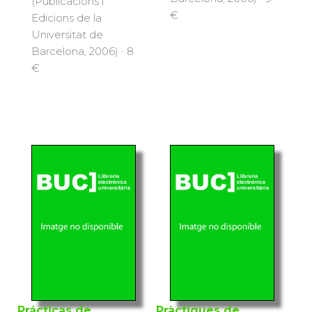
(Publicacions i
€
Edicions de la
Universitat de
Barcelona, 2006) · 8
€
Prácticas de
Pràctiques de