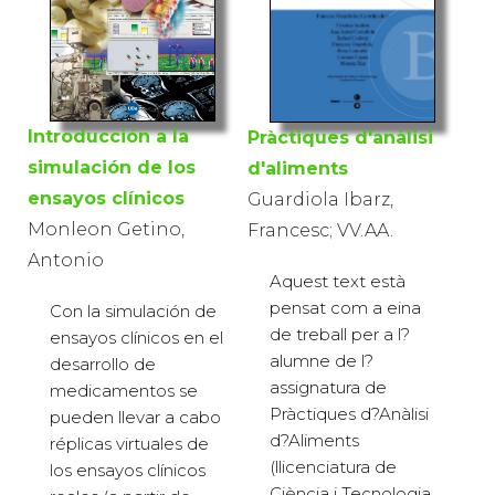
Introducción a la
Pràctiques d'anàlisi
simulación de los
d'aliments
ensayos clínicos
Guardiola Ibarz,
Monleon Getino,
Francesc; VV.AA.
Antonio
Aquest text està
pensat com a eina
Con la simulación de
de treball per a l?
ensayos clínicos en el
alumne de l?
desarrollo de
assignatura de
medicamentos se
Pràctiques d?Anàlisi
pueden llevar a cabo
d?Aliments
réplicas virtuales de
(llicenciatura de
los ensayos clínicos
Ciència i Tecnologia