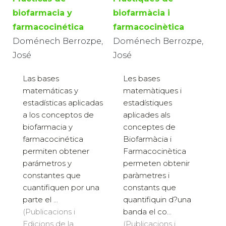
biofarmacia y
biofarmàcia i
farmacocinética
farmacocinètica
Doménech Berrozpe,
Doménech Berrozpe,
José
José
Las bases
Les bases
matemáticas y
matemàtiques i
estadísticas aplicadas
estadístiques
a los conceptos de
aplicades als
biofarmacia y
conceptes de
farmacocinética
Biofarmàcia i
permiten obtener
Farmacocinètica
parámetros y
permeten obtenir
constantes que
paràmetres i
cuantifiquen por una
constants que
parte el ...
quantifiquin d?una
(Publicacions i
banda el co...
Edicions de la
(Publicacions i