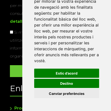
per millorar la vostra experiència
per mitjans físics o electrònics. Podeu
de navegació amb les finalitats
següents:
per habilitar la
consultar la
informació addicional i
funcionalitat bàsica del lloc web
,
detallada sobre protecció de dades
.
per oferir una millor experiència al
lloc web
,
per mesurar el vostre
Si marqueu aquesta casella, consentiu que
interès pels nostres productes i
utilitzem les vostres dades per a enviar-vos
serveis i per personalitzar les
informació sobre els actes i activitats que
interaccions de màrqueting
,
per
oferir anuncis més rellevants per a
organitza la Xarxa Vives.
vostè
.
Estic d’acord
Declino
Enllaços
Canviar preferències
Programa de publicacions