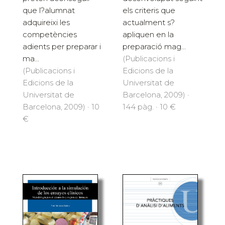
que l?alumnat
els criteris que
adquireixi les
actualment s?
competències
apliquen en la
adients per preparar i
preparació mag...
ma...
(Publicacions i
(Publicacions i
Edicions de la
Edicions de la
Universitat de
Universitat de
Barcelona, 2009) ·
Barcelona, 2009) · 10
144 pàg. · 10 €
€