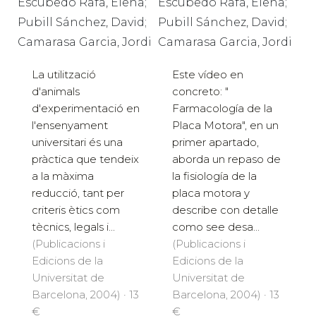
Escubedo Rafa, Elena;
Escubedo Rafa, Elena;
Pubill Sánchez, David;
Pubill Sánchez, David;
Camarasa Garcia, Jordi
Camarasa Garcia, Jordi
La utilització
Este vídeo en
d'animals
concreto: "
d'experimentació en
Farmacología de la
l'ensenyament
Placa Motora", en un
universitari és una
primer apartado,
pràctica que tendeix
aborda un repaso de
a la màxima
la fisiología de la
reducció, tant per
placa motora y
criteris ètics com
describe con detalle
tècnics, legals i...
como see desa...
(Publicacions i
(Publicacions i
Edicions de la
Edicions de la
Universitat de
Universitat de
Barcelona, 2004) · 13
Barcelona, 2004) · 13
€
€