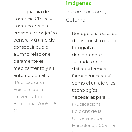
imágenes
La asignatura de
Barbé Rocabert,
Farmacia Clínica y
Coloma
Farmacoterapia
presenta el objetivo
Recoge una base de
general y último de
datos constituida por
conseguir que el
fotografías
alumno relacione
debidamente
claramente el
ilustradas de las
medicamento y su
distintas formas
entorno con el p...
farmacéuticas, así
(Publicacions i
como el utillaje y las
Edicions de la
tecnologías
Universitat de
necesarias para l...
Barcelona, 2005) · 8
(Publicacions i
€
Edicions de la
Universitat de
Barcelona, 2005) · 8