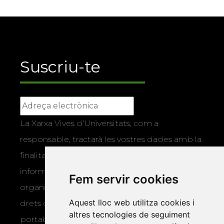
Suscriu-te
La Xarxa Vives d’Universitats, com a
responsable, tractarà les vostres dades amb la
finalitat de gestionar la vostra subscripció i
informar-vos dels actes i activitats que
Fem servir cookies
organitza la Xarxa Vives. Podeu exercir els
Aquest lloc web utilitza cookies i
drets d’accés, rectificació, supressió,
altres tecnologies de seguiment
portabilitat, limitació o oposició al tractament