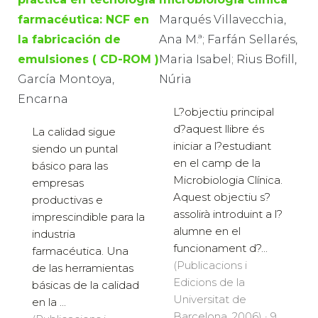
farmacéutica: NCF en
Marqués Villavecchia,
la fabricación de
Ana M.ª; Farfán Sellarés,
emulsiones ( CD-ROM )
Maria Isabel; Rius Bofill,
García Montoya,
Núria
Encarna
L?objectiu principal
d?aquest llibre és
La calidad sigue
iniciar a l?estudiant
siendo un puntal
en el camp de la
básico para las
Microbiologia Clínica.
empresas
Aquest objectiu s?
productivas e
assolirà introduint a l?
imprescindible para la
alumne en el
industria
funcionament d?...
farmacéutica. Una
(Publicacions i
de las herramientas
Edicions de la
básicas de la calidad
Universitat de
en la ...
Barcelona, 2006) · 9