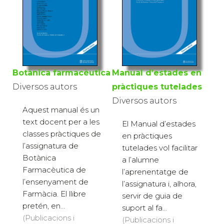
Botànica farmacèutica
Manual d’estades en
Diversos autors
pràctiques tutelades
Diversos autors
Aquest manual és un
text docent per a les
El Manual d’estades
classes pràctiques de
en pràctiques
l’assignatura de
tutelades vol facilitar
Botànica
a l’alumne
Farmacèutica de
l’aprenentatge de
l’ensenyament de
l’assignatura i, alhora,
Farmàcia. El llibre
servir de guia de
pretén, en...
suport al fa...
(Publicacions i
(Publicacions i