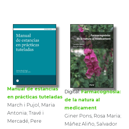
Manual de estancias
Digital:
Farmacognòsia:
en prácticas tuteladas
de la natura al
March i Pujol, Maria
medicament
Antonia; Travé i
Giner Pons, Rosa Maria;
Mercadé, Pere
Máñez Aliño, Salvador