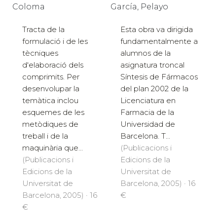
Coloma
García, Pelayo
Tracta de la
Esta obra va dirigida
formulació i de les
fundamentalmente a
tècniques
alumnos de la
d'elaboració dels
asignatura troncal
comprimits. Per
Síntesis de Fármacos
desenvolupar la
del plan 2002 de la
temàtica inclou
Licenciatura en
esquemes de les
Farmacia de la
metòdiques de
Universidad de
treball i de la
Barcelona. T...
maquinària que...
(Publicacions i
(Publicacions i
Edicions de la
Edicions de la
Universitat de
Universitat de
Barcelona, 2005) · 16
Barcelona, 2005) · 16
€
€