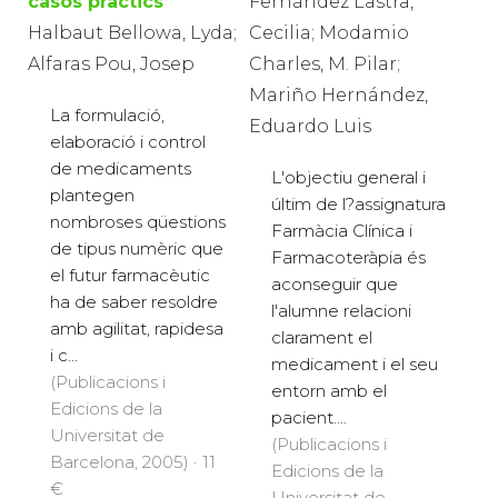
casos pràctics
Fernández Lastra,
Halbaut Bellowa, Lyda;
Cecilia; Modamio
Alfaras Pou, Josep
Charles, M. Pilar;
Mariño Hernández,
La formulació,
Eduardo Luis
elaboració i control
de medicaments
L'objectiu general i
plantegen
últim de l?assignatura
nombroses qüestions
Farmàcia Clínica i
de tipus numèric que
Farmacoteràpia és
el futur farmacèutic
aconseguir que
ha de saber resoldre
l'alumne relacioni
amb agilitat, rapidesa
clarament el
i c...
medicament i el seu
(Publicacions i
entorn amb el
Edicions de la
pacient....
Universitat de
(Publicacions i
Barcelona, 2005) · 11
Edicions de la
€
Universitat de