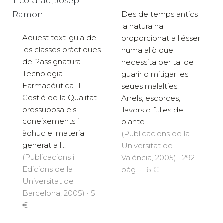
Ticó Grau, Josep
Des de temps antics
Ramon
la natura ha
Aquest text-guia de
proporcionat a l'ésser
les classes pràctiques
huma allò que
de l?assignatura
necessita per tal de
Tecnologia
guarir o mitigar les
Farmacèutica III i
seues malalties.
Gestió de la Qualitat
Arrels, escorces,
pressuposa els
llavors o fulles de
coneixements i
plante...
àdhuc el material
(Publicacions de la
generat a l...
Universitat de
(Publicacions i
València, 2005) · 292
Edicions de la
pàg. · 16 €
Universitat de
Barcelona, 2005) · 5
€