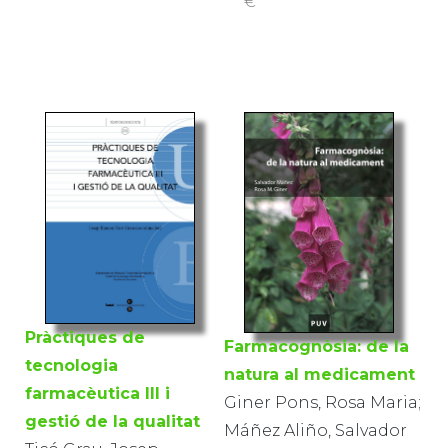
€
Pràctiques de
Farmacognòsia: de la
tecnologia
natura al medicament
farmacèutica III i
Giner Pons, Rosa Maria;
gestió de la qualitat
Máñez Aliño, Salvador