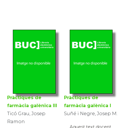
Pràctiques de
Pràctiques de
farmàcia galènica III
farmàcia galènica I
Ticó Grau, Josep
Suñé i Negre, Josep M.
Ramon
Aquest text docent