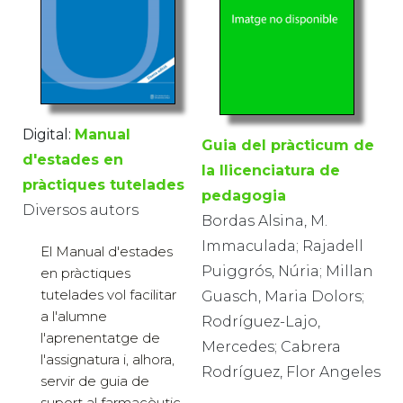
Digital:
Manual
Guia del pràcticum de
d'estades en
la llicenciatura de
pràctiques tutelades
pedagogia
Diversos autors
Bordas Alsina, M.
Immaculada; Rajadell
El Manual d'estades
Puiggrós, Núria; Millan
en pràctiques
tutelades vol facilitar
Guasch, Maria Dolors;
a l'alumne
Rodríguez-Lajo,
l'aprenentatge de
Mercedes; Cabrera
l'assignatura i, alhora,
Rodríguez, Flor Angeles
servir de guia de
suport al farmacèutic