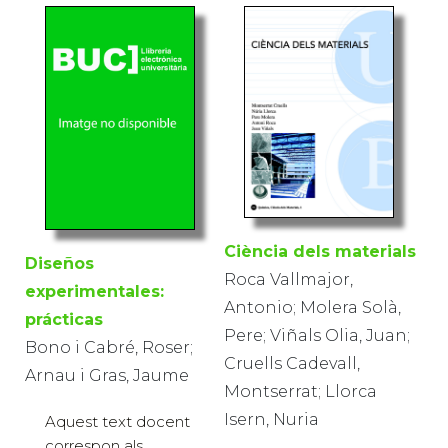
Ciència dels materials
Diseños
Roca Vallmajor,
experimentales:
Antonio; Molera Solà,
prácticas
Pere; Viñals Olia, Juan;
Bono i Cabré, Roser;
Cruells Cadevall,
Arnau i Gras, Jaume
Montserrat; Llorca
Isern, Nuria
Aquest text docent
correspon als