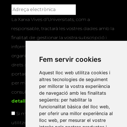
La Xarxa Vives d’Universitats, com a
responsable, tractarà les vostres dades amb la
finalitat de gestionar la vostra subscripció i
informar-vos dels actes i activitats que
organitza la Xarxa Vives. Podeu exercir els
Fem servir cookies
drets d’accés, rectificació, supressió,
Aquest lloc web utilitza cookies i
portabilitat, limitació o oposició al tractament
altres tecnologies de seguiment
per mitjans físics o electrònics. Podeu
per millorar la vostra experiència
consultar la
informació addicional i
de navegació amb les finalitats
següents:
per habilitar la
detallada sobre protecció de dades
.
funcionalitat bàsica del lloc web
,
per oferir una millor experiència al
Si marqueu aquesta casella, consentiu que
lloc web
,
per mesurar el vostre
utilitzem les vostres dades per a enviar-vos