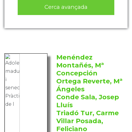
Cerca avançada
Menéndez
Montañés, Mª
Concepción
Ortega Reverte, Mª
Ángeles
Conde Sala, Josep
Lluís
Triadó Tur, Carme
Villar Posada,
Feliciano