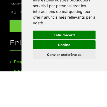
interès pels nostres productes i
informació sobre els actes i activitats que
serveis i per personalitzar les
interaccions de màrqueting
,
per
organitza la Xarxa Vives.
oferir anuncis més rellevants per a
vostè
.
Estic d’acord
Enllaços
Declino
Canviar preferències
Programa de publicacions
Editorials universitàries a Twitter