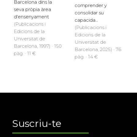
Barcelona dins la
comprender y
seva pròpia àrea
consolidar su
d'ensenyament
capacida...
(Publicacions i
(Publicacions i
Edicions de la
Edicions de la
Universitat de
Universitat de
Barcelona, 1997) · 150
Barcelona, 2025) · 76
pàg. · 11 €
pàg. · 14 €
Suscriu-te