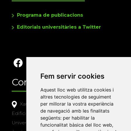
Programa de publicacions
Editorials universitàries a Twitter
Fem servir cookies
Contacte
Aquest lloc web utilitza cookies i
altres tecnologies de seguiment
per millorar la vostra experiència
Xarxa Vives d'Universitats
de navegació amb les finalitats
Edifici Àgora
següents:
per habilitar la
Universitat Jaume I, local 10
funcionalitat bàsica del lloc web
,