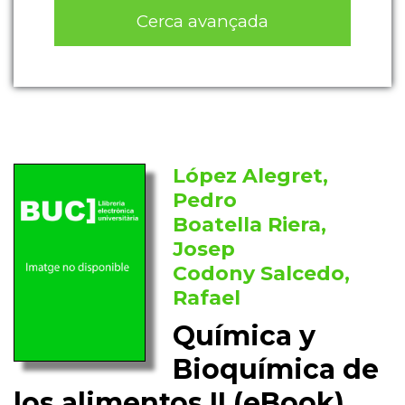
Cerca avançada
López Alegret,
Pedro
Boatella Riera,
Josep
Codony Salcedo,
Rafael
Química y
Bioquímica de
los alimentos II (eBook)