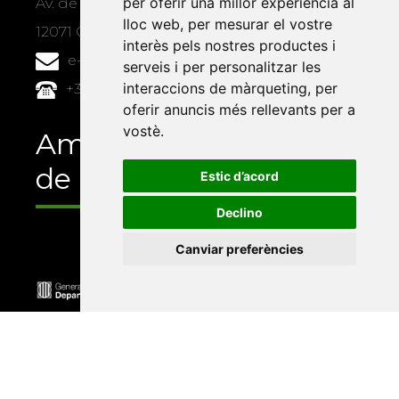
per oferir una millor experiència al
Av. de Vicent Sos Baynat, s/n
lloc web
,
per mesurar el vostre
12071 Castelló de la Plana
interès pels nostres productes i
e-buc@vives.org
serveis i per personalitzar les
interaccions de màrqueting
,
per
+34 964 72 89 93
oferir anuncis més rellevants per a
vostè
.
Amb el suport
de
Estic d’acord
Declino
Canviar preferències