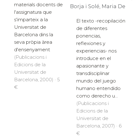
materials docents de
Borja i Solé, Maria De
l'assignatura que
s'imparteix a la
El texto -recopilación
Universitat de
de diferentes
Barcelona dins la
ponencias,
seva pròpia àrea
reflexiones y
d'ensenyament
experiencias- nos
(Publicacions i
introduce en el
Edicions de la
apasionante y
Universitat de
transdisciplinar
Barcelona, 2000) · 5
mundo del juego
€
humano entendido
como derecho u...
(Publicacions i
Edicions de la
Universitat de
Barcelona, 2007) · 6
€