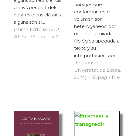
alguns són els silencis
trabajos que
d'anys per part dels
conforman este
nostres grans clàssics,
volumen son
alguns són sil...
heterogéneos: por
(Eumo Editorial SAU,
un lado, la mirada
2024) · 96 pàg. · 13 €
filológica apegada al
texto y su
interpretación; por...
(Edicions de la
Universitat de Lleida,
2024) · 133 pàg. · 17 €