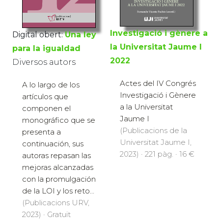
Investigació i gènere a
Digital obert:
Una ley
la Universitat Jaume I
para la igualdad
2022
Diversos autors
Actes del IV Congrés
A lo largo de los
Investigació i Gènere
artículos que
a la Universitat
componen el
Jaume I
monográfico que se
(Publicacions de la
presenta a
Universitat Jaume I,
continuación, sus
2023) · 221 pàg. · 16 €
autoras repasan las
mejoras alcanzadas
con la promulgación
de la LOI y los reto...
(Publicacions URV,
2023) · Gratuït