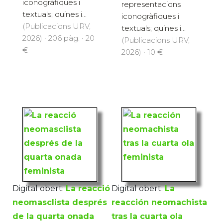
iconogràfiques i
representacions
textuals; quines i...
iconogràfiques i
(Publicacions URV,
textuals; quines i...
2026) · 206 pàg. · 20
(Publicacions URV,
€
2026) · 10 €
Digital obert:
La reacció
Digital obert:
La
neomasclista després
reacción neomachista
de la quarta onada
tras la cuarta ola