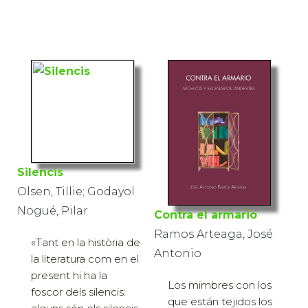
Silencis
Olsen, Tillie; Godayol
Nogué, Pilar
Contra el armario
Ramos Arteaga, José
«Tant en la història de
Antonio
la literatura com en el
present hi ha la
Los mimbres con los
foscor dels silencis:
que están tejidos los