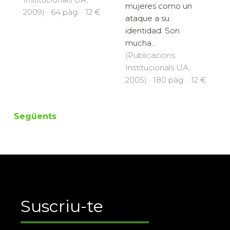
mujeres como un
2009) · 64 pàg. · 12 €
ataque a su
identidad. Son
mucha...
(Publicacions
Institucionals UA,
2005) · 180 pàg. · 12 €
Següents
Suscriu-te