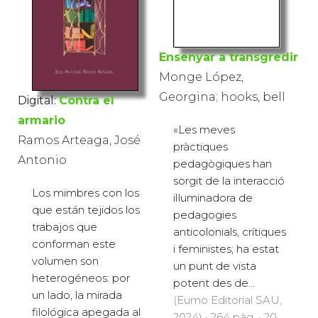
Ensenyar a transgredir
Monge López,
Georgina; hooks, bell
Digital:
Contra el
armario
«Les meves
Ramos Arteaga, José
pràctiques
Antonio
pedagògiques han
sorgit de la interacció
Los mimbres con los
il·luminadora de
que están tejidos los
pedagogies
trabajos que
anticolonials, crítiques
conforman este
i feministes; ha estat
volumen son
un punt de vista
heterogéneos: por
potent des de...
un lado, la mirada
(Eumo Editorial SAU,
filológica apegada al
2024) · 264 pàg. · 20