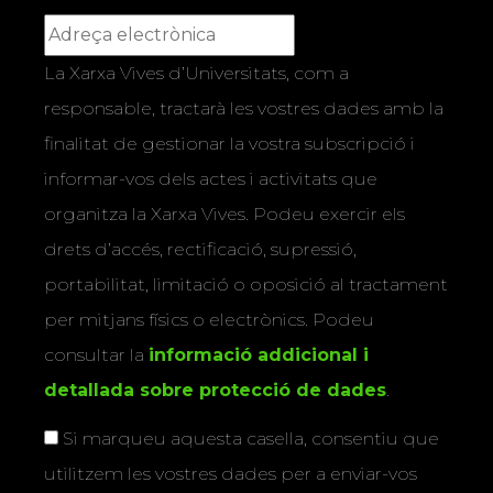
La Xarxa Vives d’Universitats, com a
responsable, tractarà les vostres dades amb la
finalitat de gestionar la vostra subscripció i
informar-vos dels actes i activitats que
organitza la Xarxa Vives. Podeu exercir els
drets d’accés, rectificació, supressió,
portabilitat, limitació o oposició al tractament
per mitjans físics o electrònics. Podeu
consultar la
informació addicional i
detallada sobre protecció de dades
.
Si marqueu aquesta casella, consentiu que
utilitzem les vostres dades per a enviar-vos