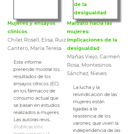
Mujeres y ensayos
Maltrato hacia las
clínicos
mujeres:
Chilet Rosell, Elisa; Ruiz
implicaciones de la
Cantero, María Teresa
desigualdad
Mañas Viejo, Carmen
Este informe
Rosa; Montesinos
pretende mostrar los
Sánchez, Nieves
resultados de los
ensayos clínicos (EC)
La lucha y la
en los fármacos de
reivindicación de las
consumo actual que
mujeres están
se basan en estudios
ligadas a la
realizados a mujeres.
resistencia de los
Las autoras revis...
varones, que viven la
(Publicacions
independencia de las
Institucionals UA,