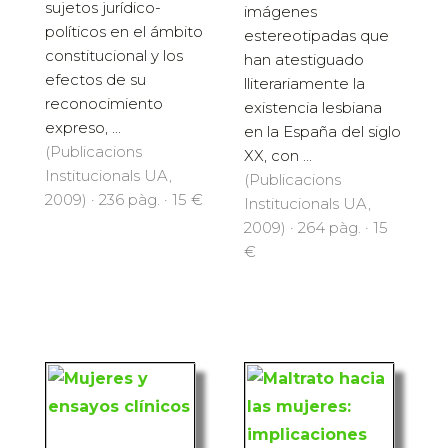
sujetos jurídico-
imágenes
políticos en el ámbito
estereotipadas que
constitucional y los
han atestiguado
efectos de su
lliterariamente la
reconocimiento
existencia lesbiana
expreso, ...
en la España del siglo
(Publicacions
XX, con ...
Institucionals UA,
(Publicacions
2009) · 236 pàg. · 15 €
Institucionals UA,
2009) · 264 pàg. · 15
€