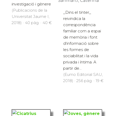
Sanmartí, Caterina
investigació i gènere
(Publicacions de la
_Dins el tinter_
Universitat Jaume I,
reivindica la
2018) · 40 pàg. · 40 €
correspondència
familiar com a espai
de memòria i font
d'informació sobre
les formes de
sociabilitat i la vida
privada i íntima. A
partir de...
(Eumo Editorial SAU,
2018) · 256 pàg. · 19 €