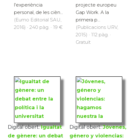
l'experiència
projecte europeu
personal, de les cièn...
Gap Work. A la
(Eumo Editorial SAU,
primera p...
2016) · 240 pàg. · 19 €
(Publicacions URV,
2015) · 112 pàg. ·
Gratuït
Digital obert:
Igualtat
Digital obert:
Jóvenes,
de gènere: un debat
género y violencias: