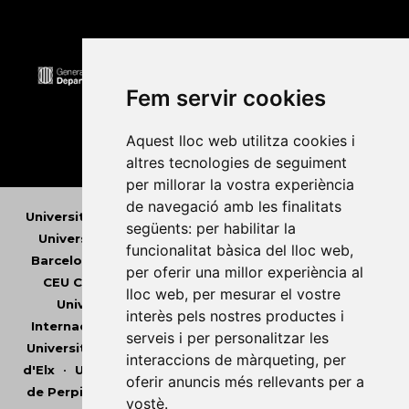
Fem servir cookies
Aquest lloc web utilitza cookies i
altres tecnologies de seguiment
per millorar la vostra experiència
de navegació amb les finalitats
Universitat Abat Oliba CEU
•
Universitat d'Alacant
•
següents:
per habilitar la
Universitat d'Andorra
•
Universitat Autònoma de
funcionalitat bàsica del lloc web
,
Barcelona
•
Universitat de Barcelona
•
Universitat
per oferir una millor experiència al
CEU Cardenal Herrera
•
Universitat de Girona
•
lloc web
,
per mesurar el vostre
Universitat de les Illes Balears
•
Universitat
interès pels nostres productes i
Internacional de Catalunya
•
Universitat Jaume I
•
serveis i per personalitzar les
Universitat de Lleida
•
Universitat Miguel Hernández
interaccions de màrqueting
,
per
d'Elx
•
Universitat Oberta de Catalunya
•
Universitat
oferir anuncis més rellevants per a
de Perpinyà Via Domitia
•
Universitat Politècnica de
vostè
.