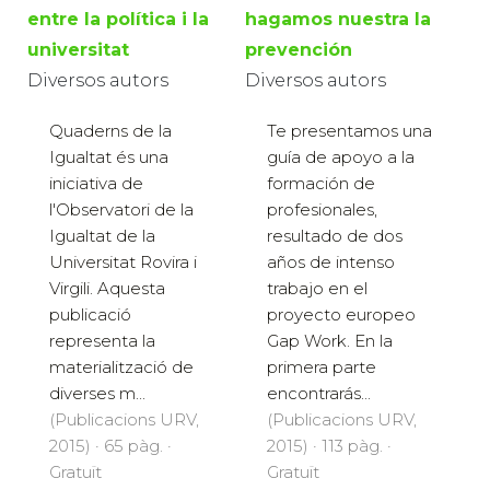
entre la política i la
hagamos nuestra la
universitat
prevención
Diversos autors
Diversos autors
Quaderns de la
Te presentamos una
Igualtat és una
guía de apoyo a la
iniciativa de
formación de
l'Observatori de la
profesionales,
Igualtat de la
resultado de dos
Universitat Rovira i
años de intenso
Virgili. Aquesta
trabajo en el
publicació
proyecto europeo
representa la
Gap Work. En la
materialització de
primera parte
diverses m...
encontrarás...
(Publicacions URV,
(Publicacions URV,
2015) · 65 pàg. ·
2015) · 113 pàg. ·
Gratuït
Gratuït