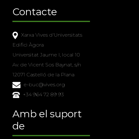
Contacte
Xarxa Vives d'Universitats
Edifici Àgora
Universitat Jaume I, local 10
Av. de Vicent Sos Baynat, s/n
12071 Castelló de la Plana
e-buc@vives.org
+34 964 72 89 93
Amb el suport
de