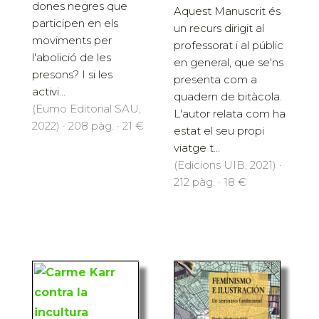
dones negres que
Aquest Manuscrit és
participen en els
un recurs dirigit al
moviments per
professorat i al públic
l'abolició de les
en general, que se'ns
presons? I si les
presenta com a
activi...
quadern de bitàcola.
(Eumo Editorial SAU,
L'autor relata com ha
2022) · 208 pàg. · 21 €
estat el seu propi
viatge t...
(Edicions UIB, 2021) ·
212 pàg. · 18 €