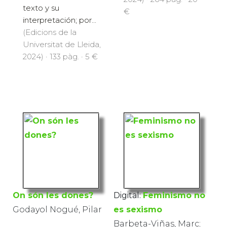
texto y su
€
interpretación; por...
(Edicions de la
Universitat de Lleida,
2024) · 133 pàg. · 5 €
On són les dones?
Digital:
Feminismo no
Godayol Nogué, Pilar
es sexismo
Barbeta-Viñas, Marc;