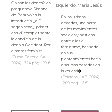
On són les dones?, es
Izquierdo, María Jesús
preguntava Simone
de Beauvoir a la
En las últimas
introducció _d'El
décadas, una parte
segon sexe_, primer
de los movimientos
estudi complet sobre
sociales y políticos,
la condició de la
entre ellos el
dona a Occident. Per
feminismo, ha virado
a tantes feminist...
en sus
(Eumo Editorial SAU,
planteamientos hacia
2024) · 324 pàg. · 19 €
discursos basados en
la «cuesti�...
(Edicions UAB, 2024)
· 209 pàg. · 6 €