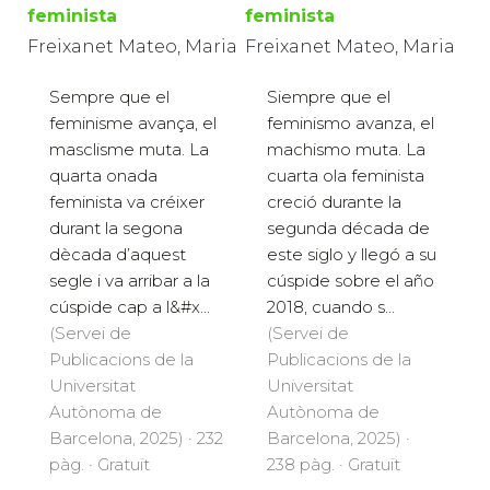
feminista
feminista
Freixanet Mateo, Maria
Freixanet Mateo, Maria
Sempre que el
Siempre que el
feminisme avança, el
feminismo avanza, el
masclisme muta. La
machismo muta. La
quarta onada
cuarta ola feminista
feminista va créixer
creció durante la
durant la segona
segunda década de
dècada d’aquest
este siglo y llegó a su
segle i va arribar a la
cúspide sobre el año
cúspide cap a l&#x...
2018, cuando s...
(Servei de
(Servei de
Publicacions de la
Publicacions de la
Universitat
Universitat
Autònoma de
Autònoma de
Barcelona, 2025) · 232
Barcelona, 2025) ·
pàg. · Gratuït
238 pàg. · Gratuït