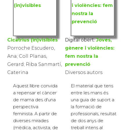
Cicatrius (in)visibles
Digital obert:
Joves,
Porroche Escudero,
gènere i violències:
Ana; Coll Planas,
fem nostra la
Gerard; Riba Sanmartí,
prevenció
Caterina
Diversos autors
Aquest llibre convida
El material que tens
a repensar el càncer
entre les mans és
de mama des d'una
una guia de suport a
perspectiva
la formació de
feminista. A partir de
professionals, resultat
diverses mirades
de dos anys de
(mèdica, activista, de
treball intens al