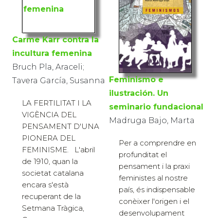
Carme Karr contra la
incultura femenina
Bruch Pla, Araceli;
Feminismo e
Tavera García, Susanna
ilustración. Un
LA FERTILITAT I LA
seminario fundacional
VIGÈNCIA DEL
Madruga Bajo, Marta
PENSAMENT D'UNA
PIONERA DEL
Per a comprendre en
FEMINISME. L'abril
profunditat el
de 1910, quan la
pensament i la praxi
societat catalana
feministes al nostre
encara s'està
país, és indispensable
recuperant de la
conèixer l'origen i el
Setmana Tràgica,
desenvolupament