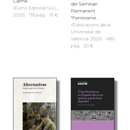
Carme ...
del Seminari
(Eumo Editorial SAU,
Permanent
2020) · 176 pàg. · 19 €
"Feminisme...
(Publicacions de la
Universitat de
València, 2020) · 480
pàg. · 20 €