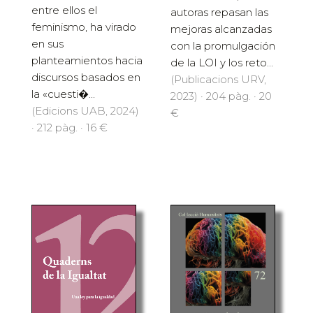
entre ellos el
autoras repasan las
feminismo, ha virado
mejoras alcanzadas
en sus
con la promulgación
planteamientos hacia
de la LOI y los reto...
discursos basados en
(Publicacions URV,
la «cuesti�...
2023) · 204 pàg. · 20
(Edicions UAB, 2024)
€
· 212 pàg. · 16 €