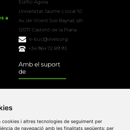
Edifici Àgora
Universitat Jaume I, local 10
es a
Av. de Vicent Sos Baynat, s/n
12071 Castelló de la Plana
e-buc@vives.org
+34 964 72 89 93
Amb el suport
de
kies
a cookies i altres tecnologies de seguiment per
riència de navegació amb les finalitats següents:
per