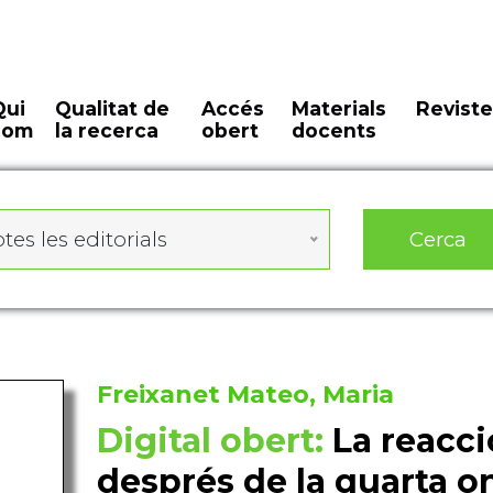
Qui
Qualitat de
Accés
Materials
Reviste
som
la recerca
obert
docents
Cerca
tes les editorials
Freixanet Mateo, Maria
Digital obert:
La reacc
després de la quarta o