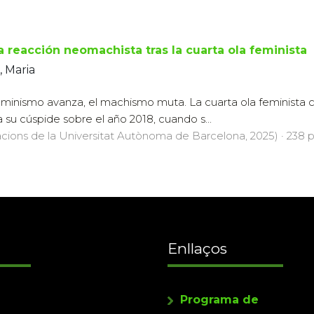
a reacción neomachista tras la cuarta ola feminista
, Maria
minismo avanza, el machismo muta. La cuarta ola feminista 
 a su cúspide sobre el año 2018, cuando s...
cions de la Universitat Autònoma de Barcelona, 2025) · 238 pà
Enllaços
Programa de