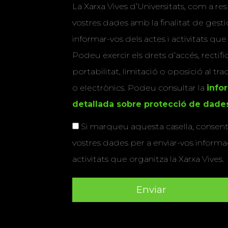
La Xarxa Vives d’Universitats, com a res
vostres dades amb la finalitat de gestio
informar-vos dels actes i activitats que
Podeu exercir els drets d’accés, rectifi
portabilitat, limitació o oposició al tr
o electrònics. Podeu consultar la
info
detallada sobre protecció de dade
Si marqueu aquesta casella, consenti
vostres dades per a enviar-vos informac
activitats que organitza la Xarxa Vives.