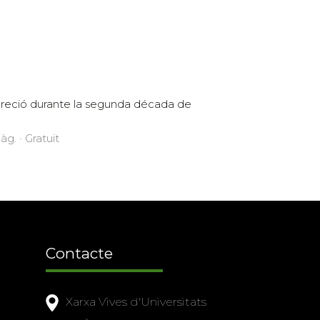
creció durante la segunda década de
g. · Gratuït
Contacte
Xarxa Vives d'Universitats