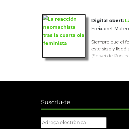
Digital obert:
L
Freixanet Mateo
Siempre que el fe
este siglo y llegó
(Servei de Publica
Suscriu-te