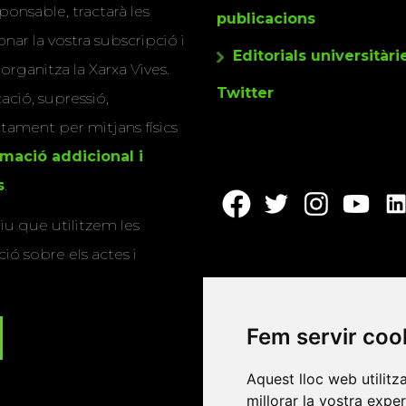
ponsable, tractarà les
publicacions
nar la vostra subscripció i
Editorials universitàri
 organitza la Xarxa Vives.
Twitter
cació, supressió,
actament per mitjans físics
rmació addicional i
s
.
u que utilitzem les
ió sobre els actes i
Fem servir coo
Aquest lloc web utilitz
millorar la vostra expe