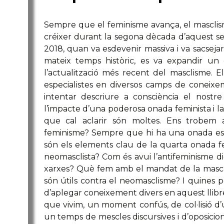
Sempre que el feminisme avança, el masclis
créixer durant la segona dècada d’aquest segl
2018, quan va esdevenir massiva i va sacseja
mateix temps històric, es va expandir un 
l’actualització més recent del masclisme. 
especialistes en diversos camps de coneixe
intentar descriure a consciència el nostr
l’impacte d’una poderosa onada feminista i la 
que cal aclarir són moltes. Ens trobem 
feminisme? Sempre que hi ha una onada es
són els elements clau de la quarta onada f
neomasclista? Com és avui l’antifeminisme di
xarxes? Què fem amb el mandat de la mascul
són útils contra el neomasclisme? I quines
d’aplegar coneixement divers en aquest llib
que vivim, un moment confús, de col·lisió d
un temps de mescles discursives i d’oposicion