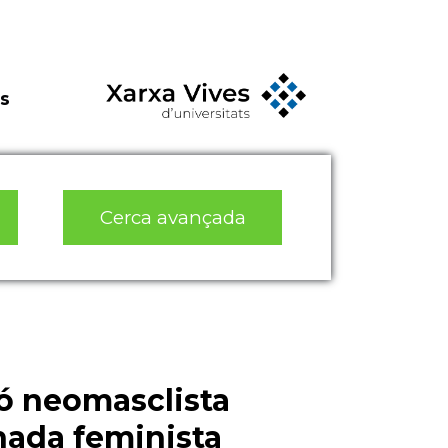
s
Cerca avançada
ió neomasclista
nada feminista