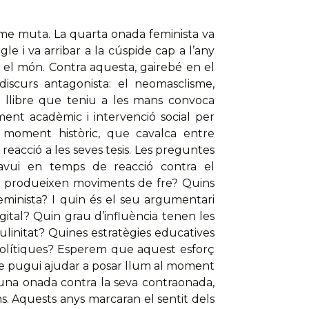
me muta. La quarta onada feminista va
e i va arribar a la cúspide cap a l’any
r el món. Contra aquesta, gairebé en el
discurs antagonista: el neomasclisme,
El llibre que teniu a les mans convoca
ment acadèmic i intervenció social per
e moment històric, que cavalca entre
reacció a les seves tesis. Les preguntes
avui en temps de reacció contra el
 produeixen moviments de fre? Quins
eminista? I quin és el seu argumentari
gital? Quin grau d’influència tenen les
initat? Quines estratègies educatives
 polítiques? Esperem que aquest esforç
re pugui ajudar a posar llum al moment
’una onada contra la seva contraonada,
s. Aquests anys marcaran el sentit dels