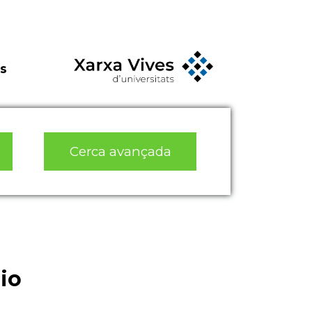
s
Cerca avançada
io