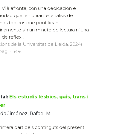
c Vilà afronta, con una dedicación e
nsidad que le honran, el análisis de
os tópicos que pontifican
inamente sin un minuto de lectura ni una
de reflex...
cions de la Universitat de Lleida, 2024) ·
pàg. · 18 €
tal:
Els estudis lèsbics, gais, trans i
er
da Jiménez, Rafael M.
rimera part dels continguts del present