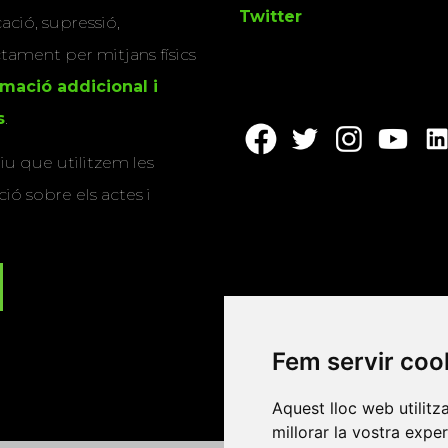
Twitter
cació, supressió,
actament per mitjans físics
rmació addicional i
s
.
u que utilitzem les
ió sobre els actes i
Fem servir coo
Aquest lloc web utilitz
millorar la vostra expe