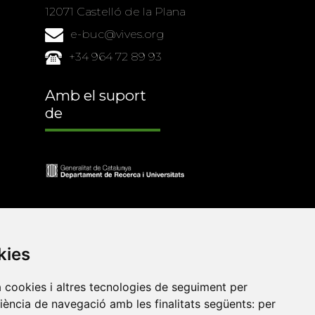
12071 Castelló de la Plana
e-buc@vives.org
+34 964 72 89 93
Amb el suport
de
kies
a cookies i altres tecnologies de seguiment per
riència de navegació amb les finalitats següents:
per