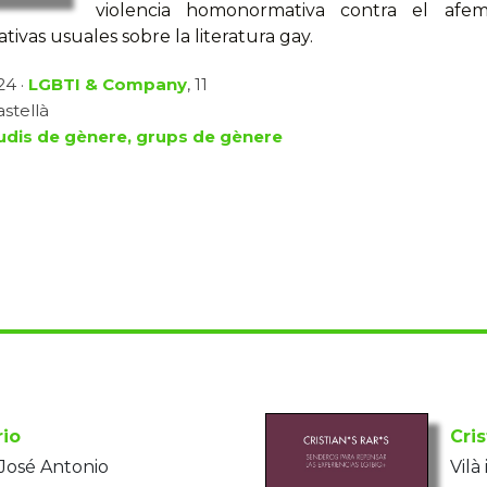
violencia homonormativa contra el afem
tivas usuales sobre la literatura gay.
24 ·
LGBTI & Company
, 11
astellà
udis de gènere, grups de gènere
rio
Cris
José Antonio
Vilà