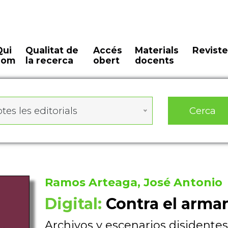
Qui
Qualitat de
Accés
Materials
Reviste
som
la recerca
obert
docents
Cerca
tes les editorials
Ramos Arteaga, José Antonio
Digital:
Contra el armar
Archivos y escenarios disidentes