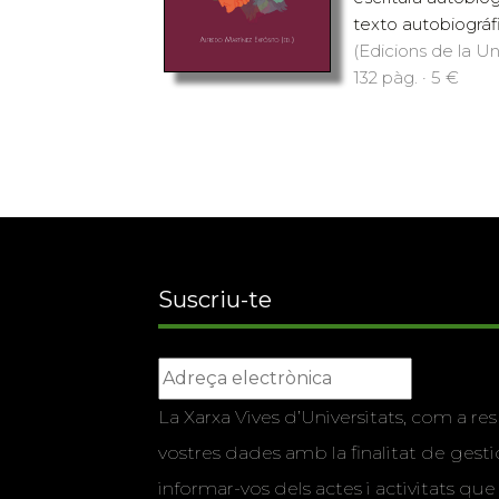
texto autobiográf
(Edicions de la Uni
132 pàg. · 5 €
Suscriu-te
La Xarxa Vives d’Universitats, com a res
vostres dades amb la finalitat de gestio
informar-vos dels actes i activitats que