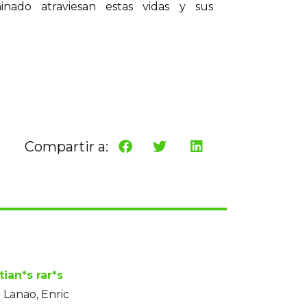
inado atraviesan estas vidas y sus
Compartir a:
tian*s rar*s
 i Lanao, Enric