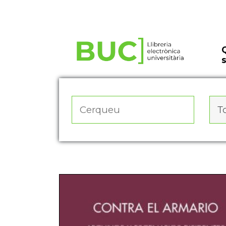
Actualitza les preferències de les cookies
To