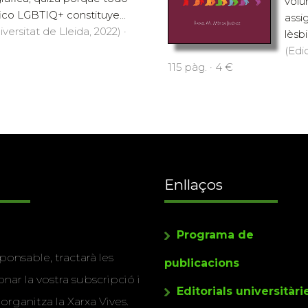
volu
ico LGBTIQ+ constituye...
assi
versitat de Lleida, 2022) ·
lèsbi
(Edi
115 pàg. · 4 €
Enllaços
Programa de
ponsable, tractarà les
publicacions
nar la vostra subscripció i
Editorials universitàri
 organitza la Xarxa Vives.