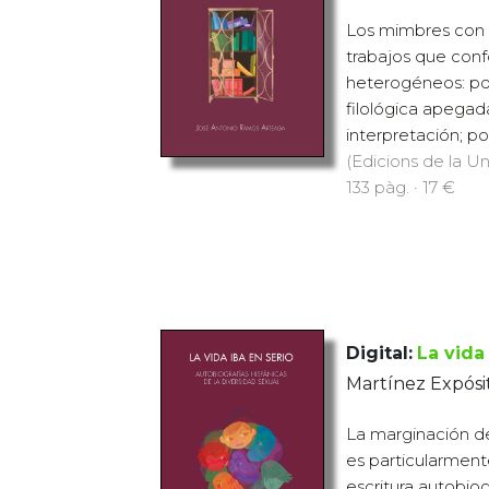
Los mimbres con l
trabajos que con
heterogéneos: por
filológica apegada
interpretación; por
(Edicions de la Uni
133 pàg. · 17 €
Digital:
La vida
Martínez Expósit
La marginación de
es particularment
escritura autobio