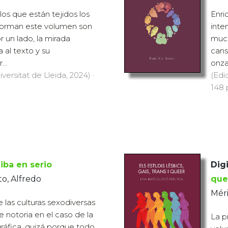
os que están tejidos los
Enri
forman este volumen son
inte
 un lado, la mirada
much
 al texto y su
cans
...
onza 
versitat de Lleida, 2024) ·
(Edi
148 
 iba en serio
Digi
o, Alfredo
que
Méri
 las culturas sexodiversas
e notoria en el caso de la
La p
gráfica, quizá porque todo