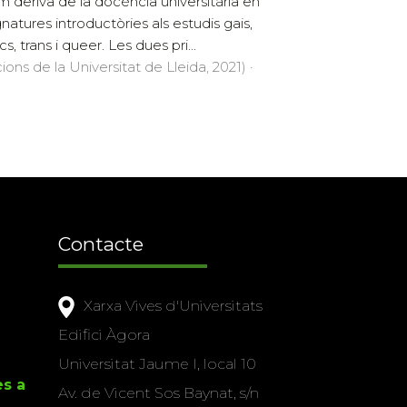
m deriva de la docència universitària en
gnatures introductòries als estudis gais,
cs, trans i queer. Les dues pri...
cions de la Universitat de Lleida, 2021) ·
Contacte
Xarxa Vives d'Universitats
Edifici Àgora
Universitat Jaume I, local 10
es a
Av. de Vicent Sos Baynat, s/n