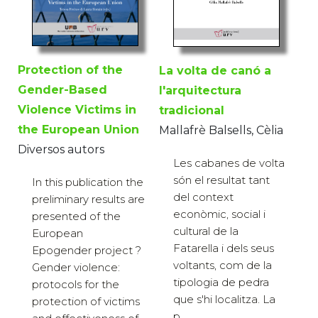
Protection of the
La volta de canó a
Gender-Based
l'arquitectura
Violence Victims in
tradicional
the European Union
Mallafrè Balsells, Cèlia
Diversos autors
Les cabanes de volta
són el resultat tant
In this publication the
del context
preliminary results are
econòmic, social i
presented of the
cultural de la
European
Fatarella i dels seus
Epogender project ?
voltants, com de la
Gender violence:
tipologia de pedra
protocols for the
que s'hi localitza. La
protection of victims
p...