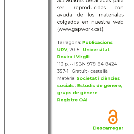
actividades detalladas para
ser reproducidas con
ayuda de los materiales
colgados en nuestra web
(www.gapwork.cat).
Tarragona:
Publicacions
URV
, 2015 ·
Universitat
Rovira i Virgili
113 p. · · ISBN 978-84-8424-
357-1 · Gratuït · castellà
Matèria:
Societat i ciències
socials
:
Estudis de gènere,
grups de gènere
Registre OAI
Descarregar