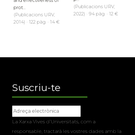
and effectiveness of
(Publicacions URV,
prot...
2022) · 94 pàg. · 12 €
(Publicacions URV,
2014) · 122 pàg. · 14 €
Suscriu-te
La Xarxa Vives d’Universitats, com a
responsable, tractarà les vostres dades amb la