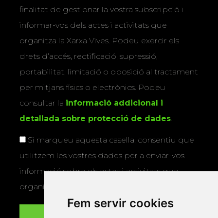
finalitat de gestionar la vostra subscripció i
informar-vos dels actes i activitats que
organitza la Xarxa Vives. Podeu exercir els
drets d’accés, rectificació, supressió,
portabilitat, limitació o oposició al tractament
per mitjans físics o electrònics. Podeu
consultar la
informació addicional i
detallada sobre protecció de dades
.
Si marqueu aquesta casella, consentiu que
utilitzem les vostres dades per a enviar-vos
informació sobre els actes i activitats que
organitza la Xarxa Vives.
Fem servir cookies