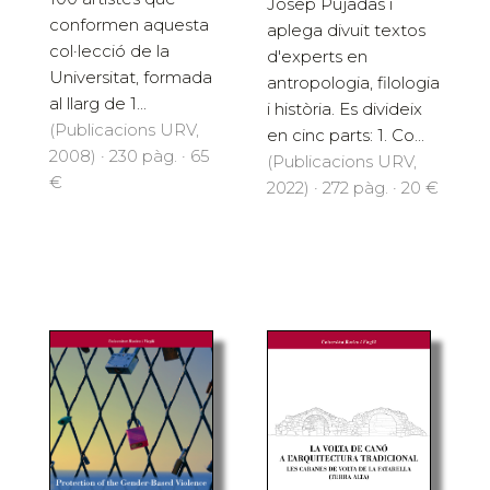
Josep Pujadas i
conformen aquesta
aplega divuit textos
col·lecció de la
d'experts en
Universitat, formada
antropologia, filologia
al llarg de 1...
i història. Es divideix
(Publicacions URV,
en cinc parts: 1. Co...
2008) · 230 pàg. · 65
(Publicacions URV,
€
2022) · 272 pàg. · 20 €