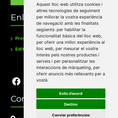
Aquest lloc web utilitza cookies i
altres tecnologies de seguiment
Enllaços
per millorar la vostra experiència
de navegació amb les finalitats
següents:
per habilitar la
funcionalitat bàsica del lloc web
,
Programa de publicacions
per oferir una millor experiència al
lloc web
,
per mesurar el vostre
Editorials universitàries a Twitter
interès pels nostres productes i
serveis i per personalitzar les
interaccions de màrqueting
,
per
oferir anuncis més rellevants per a
vostè
.
Estic d’acord
Contacte
Declino
Canviar preferències