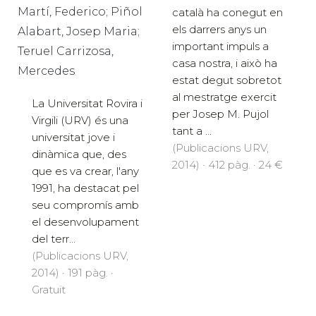
Martí, Federico; Piñol
català ha conegut en
els darrers anys un
Alabart, Josep Maria;
important impuls a
Teruel Carrizosa,
casa nostra, i això ha
Mercedes
estat degut sobretot
al mestratge exercit
La Universitat Rovira i
per Josep M. Pujol
Virgili (URV) és una
tant a ...
universitat jove i
(Publicacions URV,
dinàmica que, des
2014) · 412 pàg. · 24 €
que es va crear, l'any
1991, ha destacat pel
seu compromís amb
el desenvolupament
del terr...
(Publicacions URV,
2014) · 191 pàg. ·
Gratuït