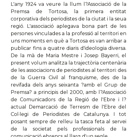
L'any 1924 va veure la llum l?Associació de la
Premsa de Tortosa, la primera entitat
corporativa dels periodistes de la ciutat i la seua
regió. L'associació aplegava bona part de les
persones vinculades a la professió al territori en
uns moments en què a Tortosa es van arribar a
publicar fins a quatre diaris d'ideologia diversa.
De la mà de Maria Mestre i Josep Bayerri, el
present volum analitza la trajectòria centenària
de les associacions de periodistes al territori: des
de la Guerra Civil al franquisme, des de la
revifada dels anys seixanta ?amb el Grup de
Premsa? a principis del 2000, amb l?Associació
de Comunicadors de la Regió de l'Ebre i l?
actual Demarcació de Terresm de l'Ebre del
Col·legi de Periodistes de Catalunya. I tot
posant sempre de relleu la tasca feta al servei
de la societat pels professionals de la
comunicació ebrencs al llarg d'un segle.