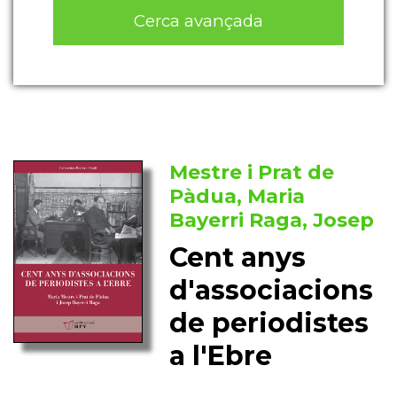
Cerca avançada
Mestre i Prat de
Pàdua, Maria
Bayerri Raga, Josep
Cent anys
d'associacions
de periodistes
a l'Ebre