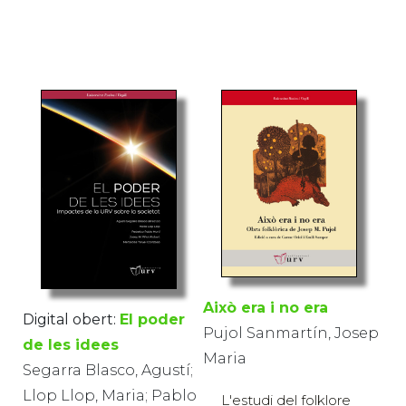
Això era i no era
Digital obert:
El poder
Pujol Sanmartín, Josep
de les idees
Maria
Segarra Blasco, Agustí;
Llop Llop, Maria; Pablo
L'estudi del folklore