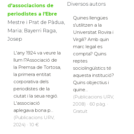
Diversos autors
d'associacions de
periodistes a l'Ebre
Quines llengües
Mestre i Prat de Pàdua,
s'utilitzen a la
Maria; Bayerri Raga,
Universitat Rovira i
Josep
Virgili? Amb quin
marc legal es
L'any 1924 va veure la
compta? Quins
llum l?Associació de
reptes
la Premsa de Tortosa,
sociolingüístics té
la primera entitat
aquesta institució?
corporativa dels
Quins objectius i
periodistes de la
quine...
ciutat i la seua regió.
(Publicacions URV,
L'associació
2008) · 60 pàg. ·
aplegava bona p...
Gratuït
(Publicacions URV,
2024) · 10 €