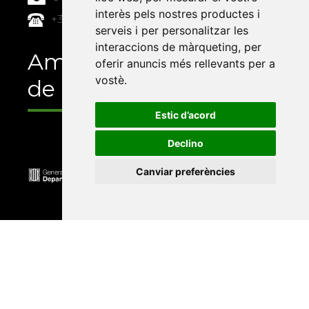
interès pels nostres productes i
+34 964 72 89 93
serveis i per personalitzar les
interaccions de màrqueting
,
per
Amb el suport
oferir anuncis més rellevants per a
vostè
.
de
Estic d’acord
Declino
Canviar preferències
Universitat Abat Oliba CEU
•
Universitat d'Alacant
•
Universitat d'Andorra
•
Universitat Autònoma de