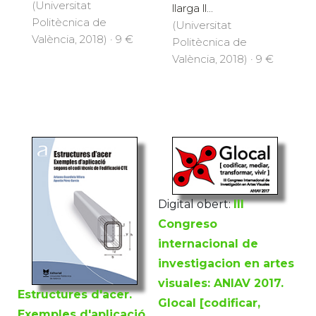
(Universitat
llarga ll...
Politècnica de
(Universitat
València, 2018) · 9 €
Politècnica de
València, 2018) · 9 €
Digital obert:
III
Congreso
internacional de
investigacion en artes
visuales: ANIAV 2017.
Estructures d'acer.
Glocal [codificar,
Exemples d'aplicació