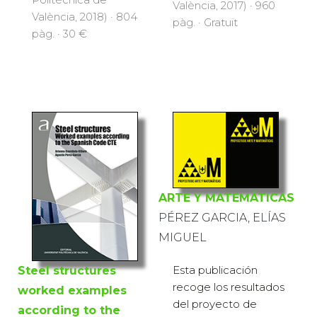
València, 2017) · 960
València, 2018) · 804
pàg. · Gratuït
pàg. · 30 €
ARTE Y MATEMÁTICAS
PÉREZ GARCIA, ELÍAS
MIGUEL
Esta publicación
Steel structures
recoge los resultados
worked examples
del proyecto de
according to the