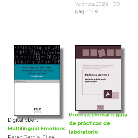
València, 2025) · 190
pàg. · 14 €
Prótesis Dental I: guía
Digital obert:
de prácticas de
Multilingual Emotions
laboratorio
Pérez García, Elisa