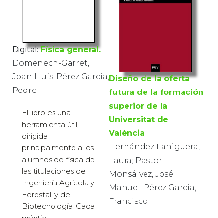
Digital:
Física general.
Domenech-Garret,
Joan Lluís; Pérez García,
Diseño de la oferta
Pedro
futura de la formación
superior de la
El libro es una
Universitat de
herramienta útil,
València
dirigida
Hernández Lahiguera,
principalmente a los
alumnos de física de
Laura; Pastor
las titulaciones de
Monsálvez, José
Ingeniería Agrícola y
Manuel; Pérez García,
Forestal, y de
Francisco
Biotecnología. Cada
práctic...