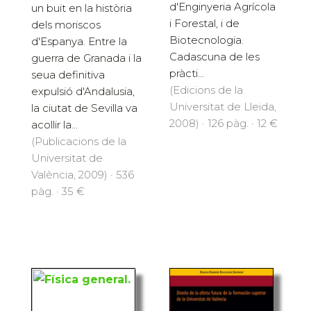
d'Enginyeria Agrícola
un buit en la història
i Forestal, i de
dels moriscos
Biotecnologia.
d'Espanya. Entre la
Cadascuna de les
guerra de Granada i la
pràcti...
seua definitiva
(Edicions de la
expulsió d'Andalusia,
Universitat de Lleida,
la ciutat de Sevilla va
2008) · 126 pàg. · 12 €
acollir la...
(Publicacions de la
Universitat de
València, 2009) · 536
pàg. · 35 €