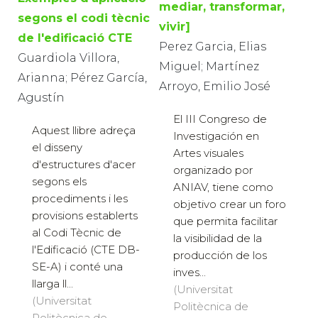
mediar, transformar,
segons el codi tècnic
vivir]
de l'edificació CTE
Perez Garcia, Elias
Guardiola Villora,
Miguel; Martínez
Arianna; Pérez García,
Arroyo, Emilio José
Agustín
El III Congreso de
Aquest llibre adreça
Investigación en
el disseny
Artes visuales
d'estructures d'acer
organizado por
segons els
ANIAV, tiene como
procediments i les
objetivo crear un foro
provisions establerts
que permita facilitar
al Codi Tècnic de
la visibilidad de la
l'Edificació (CTE DB-
producción de los
SE-A) i conté una
inves...
llarga ll...
(Universitat
(Universitat
Politècnica de
Politècnica de