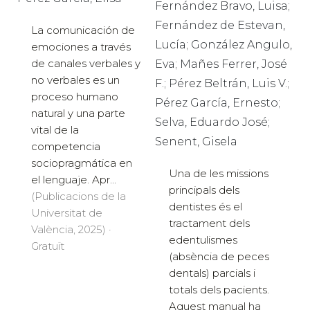
Fernández Bravo, Luisa;
Fernández de Estevan,
La comunicación de
Lucía; González Angulo,
emociones a través
de canales verbales y
Eva; Mañes Ferrer, José
no verbales es un
F.; Pérez Beltrán, Luis V.;
proceso humano
Pérez García, Ernesto;
natural y una parte
Selva, Eduardo José;
vital de la
Senent, Gisela
competencia
sociopragmática en
Una de les missions
el lenguaje. Apr...
principals dels
(Publicacions de la
dentistes és el
Universitat de
tractament dels
València, 2025) ·
edentulismes
Gratuït
(absència de peces
dentals) parcials i
totals dels pacients.
Aquest manual ha