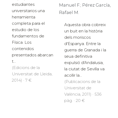
estudiantes
Manuel F.; Pérez García,
universitarios una
Rafael M.
herramienta
completa para el
Aquesta obra cobreix
estudio de los
un buit en la història
fundamentos de
dels moriscos
Física. Los
d'Espanya. Entre la
contenidos
guerra de Granada i la
presentados abarcan
seua definitiva
t...
expulsió d'Andalusia,
(Edicions de la
la ciutat de Sevilla va
Universitat de Lleida,
acollir la...
2014) · 7 €
(Publicacions de la
Universitat de
València, 2011) · 536
pàg. · 20 €