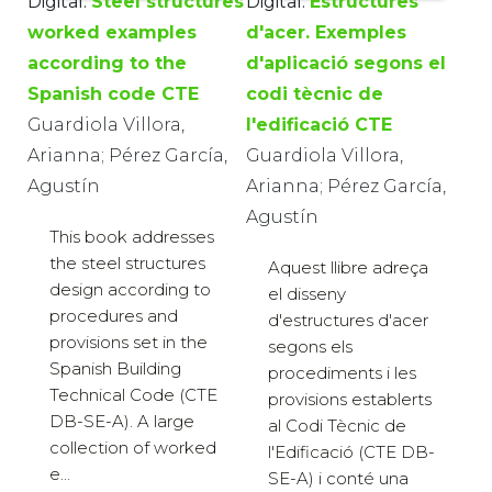
Digital:
Steel structures
Digital:
Estructures
worked examples
d'acer. Exemples
according to the
d'aplicació segons el
Spanish code CTE
codi tècnic de
Guardiola Villora,
l'edificació CTE
Arianna; Pérez García,
Guardiola Villora,
Agustín
Arianna; Pérez García,
Agustín
This book addresses
the steel structures
Aquest llibre adreça
design according to
el disseny
procedures and
d'estructures d'acer
provisions set in the
segons els
Spanish Building
procediments i les
Technical Code (CTE
provisions establerts
DB-SE-A). A large
al Codi Tècnic de
collection of worked
l'Edificació (CTE DB-
e...
SE-A) i conté una