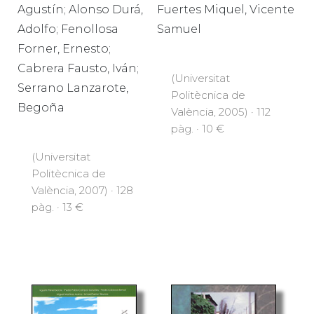
Agustín; Alonso Durá,
Fuertes Miquel, Vicente
Adolfo; Fenollosa
Samuel
Forner, Ernesto;
Cabrera Fausto, Iván;
(Universitat
Serrano Lanzarote,
Politècnica de
Begoña
València, 2005) · 112
pàg. · 10 €
(Universitat
Politècnica de
València, 2007) · 128
pàg. · 13 €