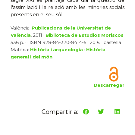
segle XXI es planteja cada dia la qüestió de
l'assimilació i la relació amb les minories socials
presents en el seu sòl.
València:
Publicacions de la Universitat de
València
, 2011 ·
Biblioteca de Estudios Moriscos
536 p. · · ISBN 978-84-370-8414-5 · 20 € · castellà
Matèria:
Història i arqueologia
:
Història
general i del món
Descarregar
Compartir a: