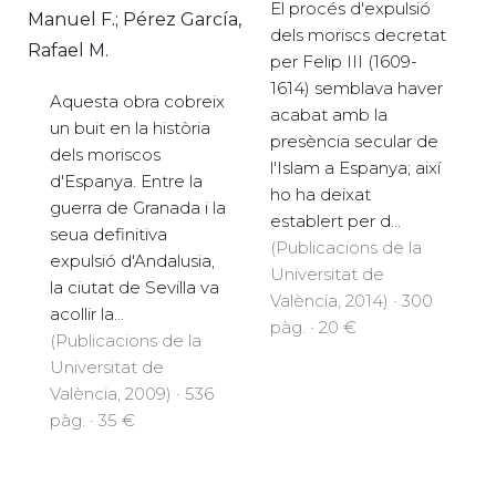
El procés d'expulsió
Manuel F.; Pérez García,
dels moriscs decretat
Rafael M.
per Felip III (1609-
1614) semblava haver
Aquesta obra cobreix
acabat amb la
un buit en la història
presència secular de
dels moriscos
l'Islam a Espanya; així
d'Espanya. Entre la
ho ha deixat
guerra de Granada i la
establert per d...
seua definitiva
(Publicacions de la
expulsió d'Andalusia,
Universitat de
la ciutat de Sevilla va
València, 2014) · 300
acollir la...
pàg. · 20 €
(Publicacions de la
Universitat de
València, 2009) · 536
pàg. · 35 €