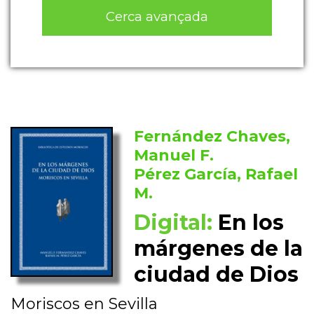
Cerca avançada
Fernández Chaves,
Manuel F.
Pérez García, Rafael
M.
Digital:
En los
márgenes de la
ciudad de Dios
Moriscos en Sevilla