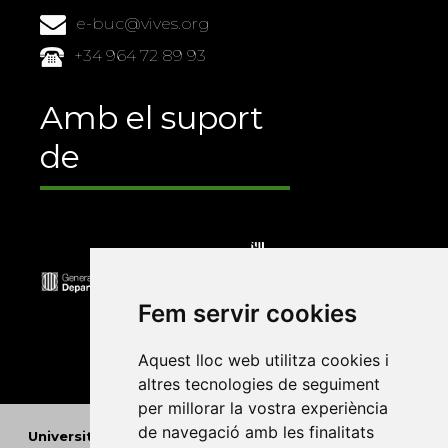
e-buc@vives.org
+34 964 72 89 93
Amb el suport
de
Fem servir cookies
Aquest lloc web utilitza cookies i
altres tecnologies de seguiment
per millorar la vostra experiència
de navegació amb les finalitats
Universitat Abat Oliba CEU
•
Universitat d'Alacant
•