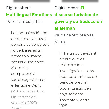
Digital obert:
Digital obert:
El
Multilingual Emotions
discurso turístico de
Pérez García, Elisa
guerra y su traducción
al alemán
La comunicación de
Valdenebro Arenas,
emociones a través
Marta
de canales verbales y
no verbales es un
Hi ha un buit evident
proceso humano
en allò que es
natural y una parte
refereix a les
vital de la
investigacions sobre
competencia
traducció turística del
sociopragmática en
període previ al
el lenguaje. Apr...
boom turístic dels
(Publicacions de la
anys seixanta.
Universitat de
Tanmateix, entre
València, 2025) ·
1928 ...
Gratuït