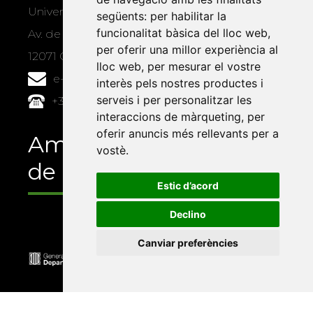
Universitat Jaume I, local 10
següents:
per habilitar la
funcionalitat bàsica del lloc web
,
Av. de Vicent Sos Baynat, s/n
per oferir una millor experiència al
12071 Castelló de la Plana
lloc web
,
per mesurar el vostre
e-buc@vives.org
interès pels nostres productes i
serveis i per personalitzar les
+34 964 72 89 93
interaccions de màrqueting
,
per
oferir anuncis més rellevants per a
Amb el suport
vostè
.
de
Estic d’acord
Declino
Canviar preferències