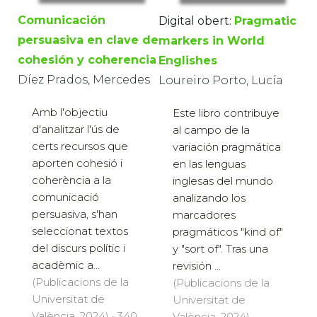
Comunicación
Digital obert:
Pragmatic
persuasiva en clave de
markers in World
cohesión y coherencia
Englishes
Díez Prados, Mercedes
Loureiro Porto, Lucía
Amb l'objectiu
Este libro contribuye
d'analitzar l'ús de
al campo de la
certs recursos que
variación pragmática
aporten cohesió i
en las lenguas
coherència a la
inglesas del mundo
comunicació
analizando los
persuasiva, s'han
marcadores
seleccionat textos
pragmáticos "kind of"
del discurs polític i
y "sort of". Tras una
acadèmic a...
revisión ...
(Publicacions de la
(Publicacions de la
Universitat de
Universitat de
València, 2024) · 340
València, 2024) ·