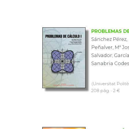
PROBLEMAS DE
Sánchez Pérez, 
Peñalver, Mª Jo
Salvador; García
Sanabria Codesa
(Universitat Polit
208 pàg. · 2 €