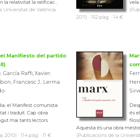
la relativitat la ratificac...
veía 
a Universitat de València,
(Pub
2011) · 152 pàg. · 14 €
el Manifiesto del partido
Marx
8)
com
 García Raffi, Xavier;
Ferr
on, Francesc J.; Lerma
Her
do
Sir
lia, el Manifest comunista
Desp
tat i traduït. Cap obra
és e
ngut mai tants lectors.
filo
Aquesta és una obra mestra de
 2010) · 114 pàg. · 11 €
(Publicacions de la Universit