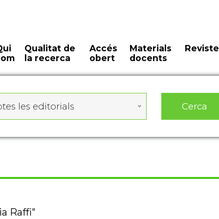
Qui
Qualitat de
Accés
Materials
Reviste
som
la recerca
obert
docents
Cerca
tes les editorials
a Raffi"