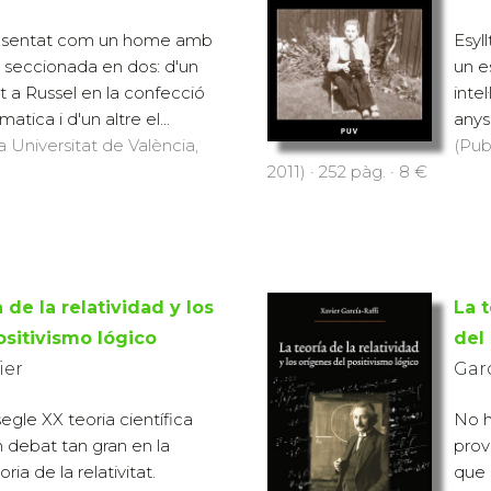
esentat com un home amb
Esyl
ual seccionada en dos: d'un
un e
nit a Russel en la confecció
inte
tica i d'un altre el...
anys
a Universitat de València,
(Pub
2011) · 252 pàg. · 8 €
a de la relatividad y los
La t
ositivismo lógico
del
ier
Garc
segle XX teoria científica
No h
 debat tan gran en la
prov
ria de la relativitat.
que 