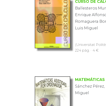
CURSO DE CÁ
Ballesteros Muri
Enrique Alfonso
Romaguera Bonil
Luis Miguel
(Universitat Polit
224 pàg. · 4 €
MATEMÁTICAS 
Sánchez Pérez, 
Miguel