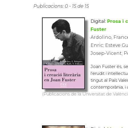
Publicacions: 0 - 15 de 15
Digital:
Prosa i 
Fuster
Ardolino, Franc
Enric; Esteve Gu
Josep-Vicent; Pe
Joan Fuster és, 
l'erudit i intel·l
tingut al País Val
contemporània, i u
(Publicacions de la Universitat de València