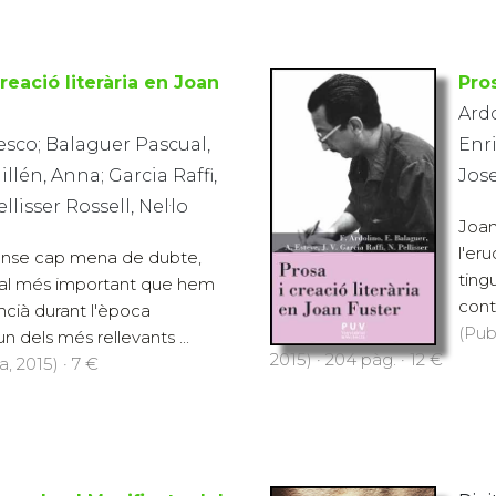
creació literària en Joan
Pros
Ardo
esco; Balaguer Pascual,
Enri
illén, Anna; Garcia Raffi,
Jose
llisser Rossell, Nel·lo
Joan
l'er
sense cap mena de dubte,
ting
ectual més important que hem
cont
encià durant l'època
(Pub
n dels més rellevants ...
2015) · 204 pàg. · 12 €
, 2015) · 7 €