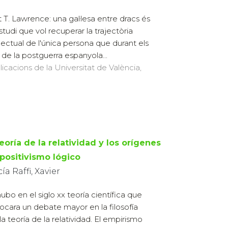
lt T. Lawrence: una gal·lesa entre dracs és
studi que vol recuperar la trajectòria
l·lectual de l'única persona que durant els
 de la postguerra espanyola...
licacions de la Universitat de València,
eoría de la relatividad y los orígenes
 positivismo lógico
ía Raffi, Xavier
ubo en el siglo xx teoría científica que
ocara un debate mayor en la filosofía
la teoría de la relatividad. El empirismo