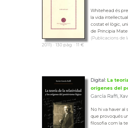
Whitehead és pr
la vida intel·lect
costat el lògic, u
de Principia Matema
(Publicacions de l
2011) · 130 pàg. · 11 €
Digital:
La teorí
orígenes del p
García Raffi, Xav
No hi va haver al 
que provoqués un
filosofia com la teo