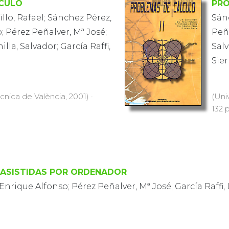
LCULO
PRO
llo, Rafael; Sánchez Pérez,
Sán
; Pérez Peñalver, Mª José;
Peñ
la, Salvador; García Raffi,
Salv
Sier
ècnica de València, 2001) ·
(Uni
132 p
ASISTIDAS POR ORDENADOR
Enrique Alfonso; Pérez Peñalver, Mª José; García Raffi,