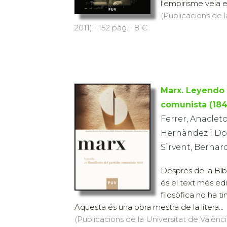
l'empirisme veia en 
(Publicacions de l
2011) · 152 pàg. · 8 €
Marx. Leyendo 
comunista (184
Ferrer, Anacleto;
Hernàndez i Dob
Sirvent, Bernar
Després de la Bíb
és el text més edi
filosòfica no ha ti
Aquesta és una obra mestra de la litera...
(Publicacions de la Universitat de València,