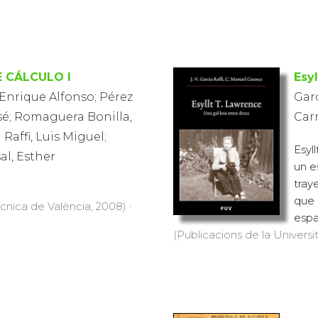
 CÁLCULO I
Esy
Enrique Alfonso; Pérez
Garc
sé; Romaguera Bonilla,
Car
 Raffi, Luis Miguel;
Esyl
l, Esther
un e
tray
que 
ècnica de València, 2008) ·
espa
(Publicacions de la Universit