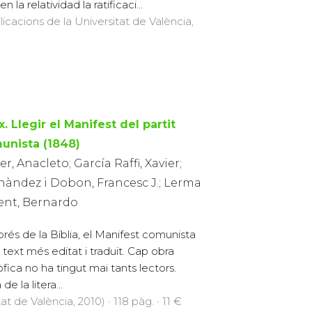
en la relatividad la ratificaci...
licacions de la Universitat de València,
. Llegir el Manifest del partit
unista (1848)
er, Anacleto; García Raffi, Xavier;
nàndez i Dobon, Francesc J.; Lerma
vent, Bernardo
rés de la Bíblia, el Manifest comunista
l text més editat i traduït. Cap obra
sòfica no ha tingut mai tants lectors.
 la litera...
at de València, 2010) · 118 pàg. · 11 €