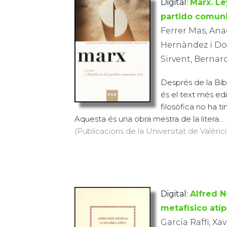
Digital:
Marx. Le
partido comuni
Ferrer Mas, Anac
Hernàndez i Dob
Sirvent, Bernar
Després de la Bíb
és el text més edi
filosòfica no ha ti
Aquesta és una obra mestra de la litera...
(Publicacions de la Universitat de València
Digital:
Alfred 
metafísico atíp
García Raffi, Xav