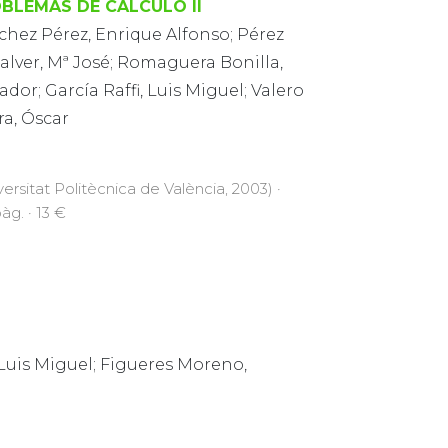
BLEMAS DE CÁLCULO II
chez Pérez, Enrique Alfonso; Pérez
alver, Mª José; Romaguera Bonilla,
ador; García Raffi, Luis Miguel; Valero
ra, Óscar
versitat Politècnica de València, 2003) ·
àg. · 13 €
 Luis Miguel; Figueres Moreno,