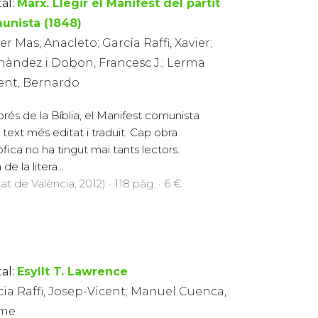
al:
Marx. Llegir el Manifest del partit
unista (1848)
er Mas, Anacleto; García Raffi, Xavier;
nàndez i Dobon, Francesc J.; Lerma
vent, Bernardo
rés de la Bíblia, el Manifest comunista
l text més editat i traduït. Cap obra
sòfica no ha tingut mai tants lectors.
 la litera...
at de València, 2012) · 118 pàg. · 6 €
al:
Esyllt T. Lawrence
ia Raffi, Josep-Vicent; Manuel Cuenca,
me