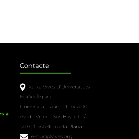
Contacte
Xarxa Vives d'Universitats
Edifici Àgora
Universitat Jaume I, local 10
es a
Av. de Vicent Sos Baynat, s/n
12071 Castelló de la Plana
e-buc@vives.org