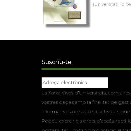
(Universitat Polit
Suscriu-te
La Xarxa Vives d’Universitats, com a res
vostres dades amb la finalitat de gestio
informar-vos dels actes i activitats que
Podeu exercir els drets d’accés, rectifi
portabilitat, limitació o oposició al tr