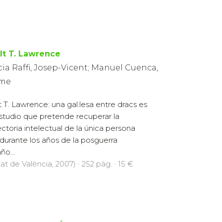
llt T. Lawrence
ia Raffi, Josep-Vicent; Manuel Cuenca,
me
lt T. Lawrence: una gal.lesa entre dracs es
studio que pretende recuperar la
ectoria intelectual de la única persona
durante los años de la posguerra
ño...
at de València, 2007) · 252 pàg. · 15 €