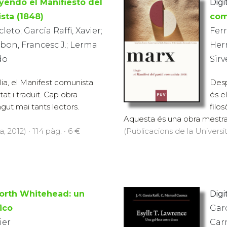
yendo el Manifiesto del
Digit
sta (1848)
com
leto; García Raffi, Xavier;
Ferr
on, Francesc J.; Lerma
Her
do
Sir
lia, el Manifest comunista
Desp
tat i traduït. Cap obra
és e
ngut mai tants lectors.
filo
Aquesta és una obra mestra de
, 2012) · 114 pàg. · 6 €
(Publicacions de la Universit
North Whitehead: un
Digit
ico
Garc
ier
Car