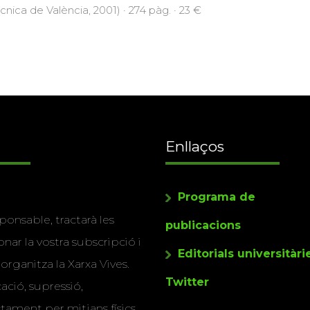
ècnica de València, 2001) · 274 pàg. · 23 €
Enllaços
Programa de
ponsable, tractarà les
publicacions
nar la vostra subscripció i
Editorials universitàri
 organitza la Xarxa Vives.
Twitter
cació, supressió,
actament per mitjans físics