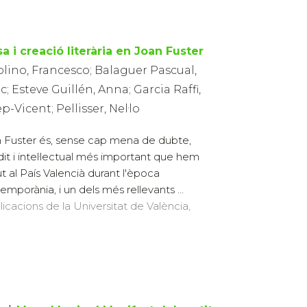
a i creació literària en Joan Fuster
lino, Francesco; Balaguer Pascual,
c; Esteve Guillén, Anna; Garcia Raffi,
p-Vicent; Pellisser, Nel·lo
 Fuster és, sense cap mena de dubte,
udit i intel·lectual més important que hem
ut al País Valencià durant l'època
emporània, i un dels més rellevants ...
licacions de la Universitat de València,